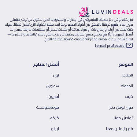
تم إنشاء لوفن ديلز خصيصًا للمتسوقين في الإمارات والسعودية الذين يبحثون عن توفير حقيقي
بدون عناء، يقوم فريقنا بالتحقق من أكواد الخصم يوميًا لتجد فقط الأكواد التي تعمل فعليًا، سواء
كنت تبحث عن أزياء أو إلكترونيات أو مواد غذائية أو منتجات تجميل أو مستلزمات منزلية، نعرض لك
أفضل العروض أولًا مع توضيح جميع التفاصيل بدقة، كل شيء متاح باللغتين العربية والإنجليزية —
لتجربة تسوق سهلة، محلية، وموثوقة صُممت خصيصًا لمنطقة الخليج.
[email protected]
الموقع
أفضل المتاجر
المتاجر
نون
المدونة
هواوي
كيف
أمازون
حول لوفن ديلز
فوغاكلوسيت
تواصل معنا
كيكو
قم بالإعلان معنا
ايرالو