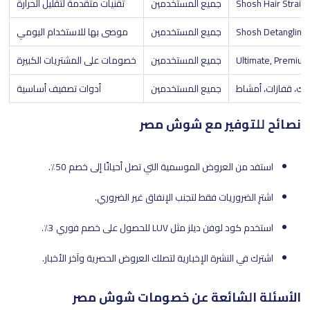
Shosh Hair Straig
جميع المستخدمين
تقنيات متقدمة لتقليل الحرارة
Shosh Detangling
جميع المستخدمين
موصى بها للاستخدام اليومي
Ultimate, Premium
جميع المستخدمين
خصومات على المشتريات الكبيرة
ك، قفازات، أمشاط
جميع المستخدمين
أدوات تصفيف أساسية
نصائح للتوفير مع شوش مصر
استفد من العروض الموسمية التي تصل أحيانًا إلى خصم 50٪.
اشترِ الضروريات فقط لتجنب الإنفاق غير الضروري.
استخدم كود لوفن ديلز مثل LUV للحصول على خصم فوري 3٪.
اشترك في النشرة الإخبارية لتصلك العروض الحصرية وآخر الأخبار.
الأسئلة الشائعة عن خصومات شوش مصر