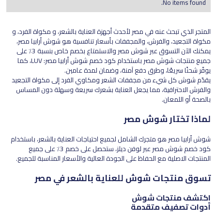
No items found.
المتجر الذي تبحث عنه في مصر لأحدث أجهزة العناية بالشعر، و مكواة الفرد، و
مكواة التجعيد، والفرش، والمجففات بأسعار تنافسية هو شوش أرابيا مصر،
يمكنك الآن التسوق عبر شوش مصر والاستمتاع بخصم خاص بنسبة 3٪ على
جميع منتجات شوش مصر باستخدام كود خصم شوش أرابيا مصر: LUV، كما
يوفّر شحنًا سريعًا، وطرق دفع آمنة، وضمان لمدة عامين.
يقدّم شوش كل شيء من مجففات الشعر ومكاوي الفرد إلى مكواة التجعيد
والفرش الاحترافية، مما يجعل العناية بشعرك سريعة وسهلة دون المساس
بالصحة أو اللمعان.
لماذا تختار شوش مصر
شوش أرابيا مصر هو متجرك الشامل لجميع احتياجات العناية بالشعر، باستخدام
كود خصم شوش مصر عبر لوفن ديلز، ستحصل على خصم 3٪ على جميع
المنتجات الاصلية مع الحفاظ على الجودة العالية والأسعار المناسبة للجميع.
تسوق منتجات شوش للعناية بالشعر في مصر
اكتشف منتجات شوش
أدوات تصفيف متقدمة