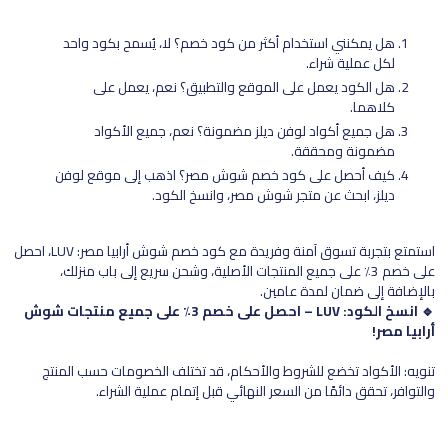
هل يمكنني استخدام أكثر من كود خصم؟ لا، يُسمح بكود واحد
لكل عملية شراء.
هل الكود يعمل على الموقع والتطبيق؟ نعم، يعمل على
كلاهما.
هل جميع أكواد لوفن ديلز مضمونة؟ نعم، جميع الأكواد
مضمونة ومحققة.
كيف أحصل على كود خصم شوش مصر؟ اذهب إلى موقع لوفن
ديلز، ابحث عن متجر شوش مصر، وانسخ الكود.
استمتع بتجربة تسوق آمنة وفريدة مع كود خصم شوش أرابيا مصر: LUV، احصل
على خصم 3٪ على جميع المنتجات الأصلية، وشحن سريع إلى باب منزلك،
بالإضافة إلى ضمان لمدة عامين.
🔹 انسخ الكود: LUV – احصل على خصم 3٪ على جميع منتجات شوش
أرابيا مصر!
تنويه: الأكواد تخضع للشروط والأحكام، قد تختلف الخصومات حسب المنتج
والتوافر، تحقق دائمًا من السعر النهائي قبل إتمام عملية الشراء.