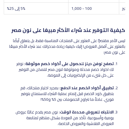
جيز
100 - 1,000
5% إلى 25%
كيفية التوفير عند شراء الأكثر مبيعًا على نون مصر
ليس الأمر مقتصرًا على العثور على المنتجات المناسبة فقط، بل يتعلق أيضًا
بالعثور على أفضل العروض! إليك كيفية زيادة مدخراتك عند شراء الأكثر مبيعًا
على نون مصر:
تصفح لوفن ديلز للحصول على أكواد خصم موثوقة:
نوفر
لك اكواد خصم محدثة وموثوقة لنون مصر لتتمكن من التوفير
على كل شيء من الإلكترونيات إلى الموضة.
تطبيق أكواد الخصم عند الدفع:
بمجرد اختيار منتجاتك، قم
بتطبيق كود الخصم قبل إتمام عملية الشراء للاستمتاع بتوفير
فوري. عادةً ما تتراوح الخصومات بين 5% و50%!
الانتباه للعروض محددة الوقت:
نون مصر يقدم غالبًا عروض
يومية وأسبوعية. تأكد من العودة بشكل منتظم لمتابعة
العروض الفلاشية والعروض الخاصة.