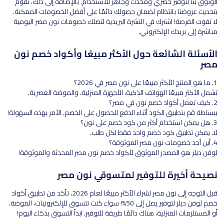
الوثوق بنا لتوفير حصري ومحدث وجاهز للاستخدام. بالإضافة إلى ذلك، نقوم
بتحديث عروضنا بانتظام لضمان حصولك دائمًا على أفضل الخصومات الممكنة.
لا تفوت الفرصة! اشترك في النشرة البريدية لتصلك خصومات نون مصر اليومية
مباشرة إلى بريدك الإلكتروني.
الأسئلة الشائعة حول الأكثر مبيعًا وأكواد خصم نون
مصر
1. ما هو المنتج الأكثر مبيعًا على نون مصر في 2026؟
تشمل الأكثر مبيعًا الهواتف الذكية، الأجهزة المنزلية، والموضة العصرية.
2. كيف تعمل أكواد خصم نون في مصر؟
ببساطة قم بتطبيق الكود أثناء الدفع للحصول على الخصم. الأمر بهذه السهولة!
3. هل يمكن استخدام أكثر من كود خصم على نون؟
لا، يمكن تطبيق كود خصم واحد فقط لكل طلب.
4. أين أجد خصومات نون مصر الموثوقة؟
لوفن ديلز هو المصدر الموثوق لأكواد خصم نون مصر المحدثة والموثوقة!
نصيحة أخيرة للتوفير لمتسوقي نون مصر
قبل التوجه إلى نون مصر لشراء الأكثر مبيعًا لعام 2026، تأكد من تطبيق أكواد
خصم لوفن ديلز لتوفير يصل إلى 50%! سواء كنت تتسوق للإلكترونيات، الموضة،
أو المستلزمات المنزلية، هناك دائمًا طريقة للتوفير، ابدأ التسوق بذكاء اليوم!