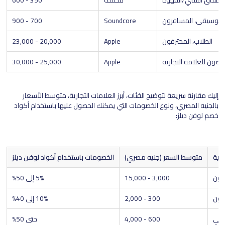
ت، عشاق الشاي/القهوة
مختلف
350 - 600
موسيقى، المسافرون
Soundcore
700 - 900
الطلاب، المحترفون
Apple
20,000 - 23,000
صون للعلامة التجارية
Apple
25,000 - 30,000
إليك مقارنة سريعة لتوضيح الفئات، أبرز العلامات التجارية، متوسط الأسعار
بالجنيه المصري، ونوع الخصومات التي يمكنك الحصول عليها باستخدام أكواد
خصم لوفن ديلز:
ارية
متوسط السعر (جنيه مصري)
الخصومات باستخدام أكواد لوفن ديلز
نون
3,000 - 15,000
5% إلى 50%
 نون
300 - 2,000
10% إلى 40%
 جي
600 - 4,000
حتى 50%