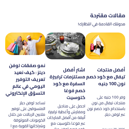
مقالات مقترحة
مدونتك القادمة في انتظارك!
نمو صفقات لوفن
أفضل منتجات
اشترِ أفضل
ديلز : كيف نعيد
تيفال مع كود خصم
مستلزمات ترابيزة
تعريف التوفير
نون 100 جنيه
السفرة مع كود
اليومي في عالم
خصم فوغا
التسوّق الإلكتروني
كلوسيت
وفر 100 جنيه على
منتجات تيفال من نون
تساعد لوفن ديلز
احصل على مناديل
باستخدام كود خصم نون
المتسوقين على توفير
ومفارش وأغطية ترابيزة
عبر لوفن ديلز.
ملايين الريالات من خلال
أنيقة من أفضل الماركات
الكوبونات الموثوقة
عبر فوغا كلوسيت مع
وشراكاتها القوية مع ا