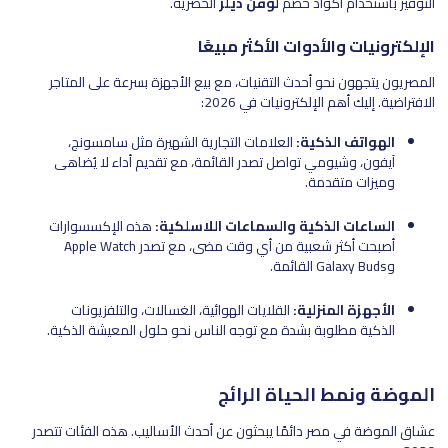
التوفير باستخدام أكواد خصم
لوفن ديلز
الحصرية.
الإلكترونيات والأدوات الأكثر مبيعًا
المصريون يتجهون نحو أحدث التقنيات، مع بيع الأجهزة بسرعة على المتاجر
الافتراضية. إليك أهم الإلكترونيات في 2026:
الهواتف الذكية:
العلامات التجارية الشهيرة مثل سامسونج،
آيفون، وشيومي تواصل تصدر القائمة، مع تقديم أداء لا يُضاهى
وميزات متقدمة.
الساعات الذكية والسماعات اللاسلكية:
هذه الإكسسوارات
أصبحت أكثر شعبية من أي وقت مضى، مع تصدر Apple Watch
وGalaxy Buds القائمة.
الأجهزة المنزلية:
القلايات الهوائية، الغسالات، والتلفزيونات
الذكية مطلوبة بشدة مع توجه الناس نحو حلول المعيشة الذكية.
الموضة ونمط الحياة الرائج
عشاق الموضة في مصر دائمًا يبحثون عن أحدث الأساليب. هذه الفئات تتصدر