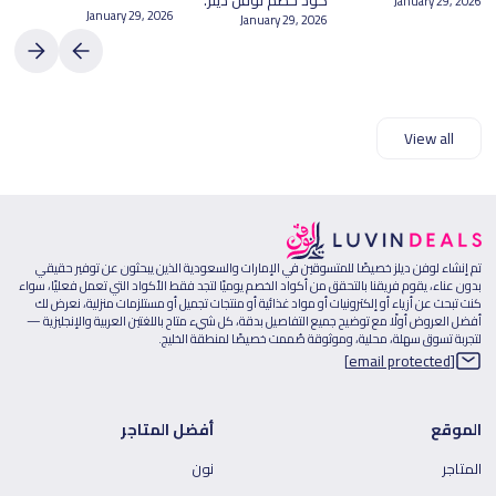
كود خصم لوفن ديلز.
January 29, 2026
January 29, 2026
January 29, 2026
View all
تم إنشاء لوفن ديلز خصيصًا للمتسوقين في الإمارات والسعودية الذين يبحثون عن توفير حقيقي
بدون عناء، يقوم فريقنا بالتحقق من أكواد الخصم يوميًا لتجد فقط الأكواد التي تعمل فعليًا، سواء
كنت تبحث عن أزياء أو إلكترونيات أو مواد غذائية أو منتجات تجميل أو مستلزمات منزلية، نعرض لك
أفضل العروض أولًا مع توضيح جميع التفاصيل بدقة، كل شيء متاح باللغتين العربية والإنجليزية —
لتجربة تسوق سهلة، محلية، وموثوقة صُممت خصيصًا لمنطقة الخليج.
[email protected]
الموقع
أفضل المتاجر
المتاجر
نون