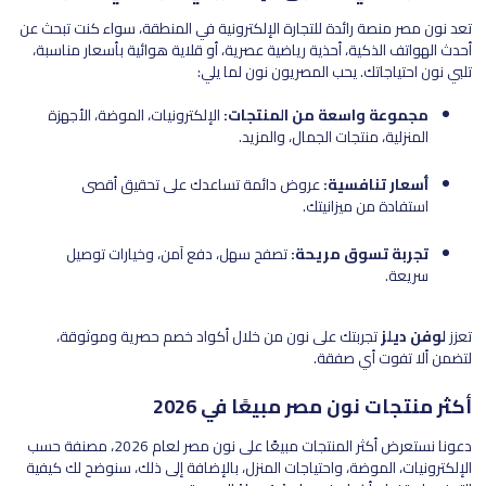
تعد نون مصر منصة رائدة للتجارة الإلكترونية في المنطقة، سواء كنت تبحث عن
أحدث الهواتف الذكية، أحذية رياضية عصرية، أو قلاية هوائية بأسعار مناسبة،
تلبي نون احتياجاتك. يحب المصريون نون لما يلي:
مجموعة واسعة من المنتجات:
الإلكترونيات، الموضة، الأجهزة
المنزلية، منتجات الجمال، والمزيد.
أسعار تنافسية:
عروض دائمة تساعدك على تحقيق أقصى
استفادة من ميزانيتك.
تجربة تسوق مريحة:
تصفح سهل، دفع آمن، وخيارات توصيل
سريعة.
تعزز
لوفن ديلز
تجربتك على نون من خلال أكواد خصم حصرية وموثوقة،
لتضمن ألا تفوت أي صفقة.
أكثر منتجات نون مصر مبيعًا في 2026
دعونا نستعرض أكثر المنتجات مبيعًا على نون مصر لعام 2026، مصنفة حسب
الإلكترونيات، الموضة، واحتياجات المنزل، بالإضافة إلى ذلك، سنوضح لك كيفية