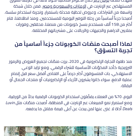
شهدت منصة
لوفن ديلز
خلال الأعوام الماضية تحولاً لافتاً في طريقة تسوّق
المستهلكين عبر الإنترنت في
الإمارات
والسعودية
ومصر
. فمن خلال شبكة
واسعة من الشراكات، وعروض لحظية محدثة باستمرار، وتجربة استخدام سلسة،
أصبحنا جزءاً أساسياً من رحلة التوفير اليومية للمستخدمين. ومنذ انطلاقتنا، قام
أكثر من 158 ألف مستخدم بنسخ كوبونات من منصتنا، محققين وفورات
بملايين الدراهم والجنيهات والريالات على مشترياتهم المختلفة.
لماذا أصبحت منصّات الكوبونات جزءاً أساسياً من
تجربة التسوّق؟
منذ طفرة التجارة الإلكترونية في 2020، برزت منصّات تجميع العروض والرموز
الترويجية كأحد المكوّنات الأساسية للشراء الرقمي. ومع تزايد الوعي
الاستهلاكي، بات المتسوقون أكثر حرصاً على اقتناص أفضل سعر قبل إتمام
عملية الدفع، سواء كانوا يشترون الأزياء أو الإلكترونيات أو منتجات الجمال أو
البقالة.
اليوم، 70% من العملاء يفضّلون استخدام الكوبونات الرقمية بدلاً من الورقية،
ومع استمرار نمو المبيعات عبر الإنترنت في المنطقة، أصبحت منصّات مثل
Luvin
Deals
أداة لا غنى عنها لمن يبحث عن أعلى قيمة مقابل ما يدفعه.