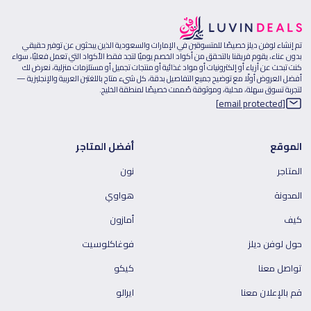
تم إنشاء لوفن ديلز خصيصًا للمتسوقين في الإمارات والسعودية الذين يبحثون عن توفير حقيقي
بدون عناء، يقوم فريقنا بالتحقق من أكواد الخصم يوميًا لتجد فقط الأكواد التي تعمل فعليًا، سواء
كنت تبحث عن أزياء أو إلكترونيات أو مواد غذائية أو منتجات تجميل أو مستلزمات منزلية، نعرض لك
أفضل العروض أولًا مع توضيح جميع التفاصيل بدقة، كل شيء متاح باللغتين العربية والإنجليزية —
لتجربة تسوق سهلة، محلية، وموثوقة صُممت خصيصًا لمنطقة الخليج.
[email protected]
الموقع
أفضل المتاجر
المتاجر
نون
المدونة
هواوي
كيف
أمازون
حول لوفن ديلز
فوغاكلوسيت
تواصل معنا
كيكو
قم بالإعلان معنا
ايرالو