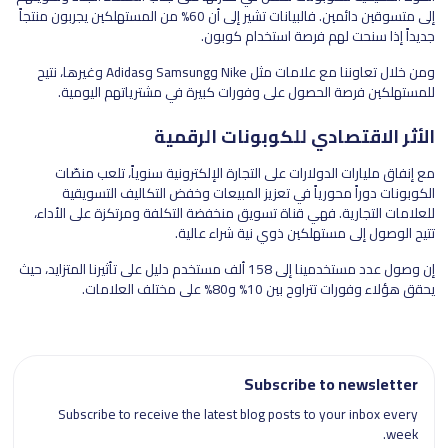
إلى متسوقين دائمين. فالبيانات تشير إلى أن 60% من المستهلكين يجربون منتجاً
جديداً إذا سنحت لهم فرصة استخدام كوبون.
ومن خلال تعاوننا مع علامات مثل Nike وSamsung وAdidas وغيرها، نتيح
للمستهلكين فرصة الحصول على وفورات كبيرة في مشترياتهم اليومية.
الأثر الاقتصادي للكوبونات الرقمية
مع إنفاق مليارات الدولارات على التجارة الإلكترونية سنوياً، تلعب منصّات
الكوبونات دوراً محورياً في تعزيز المبيعات وخفض التكاليف التسويقية
للعلامات التجارية. فهي قناة تسويق منخفضة التكلفة ومرتكزة على الأداء،
تتيح الوصول إلى مستهلكين ذوي نية شراء عالية.
إن وصول عدد مستخدمينا إلى 158 ألف مستخدم دليل على تأثيرنا المتزايد، حيث
يحقق هؤلاء وفورات تتراوح بين 10% و80% على مختلف العلامات.
Subscribe to newsletter
Subscribe to receive the latest blog posts to your inbox every
week.