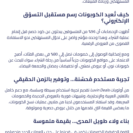
المستهلكين وزيادة المبيعات.
كيف تُعيد الكوبونات رسم مستقبل التسوّق
الإلكتروني؟
أظهرت الإحصاءات أن 96% من المتسوقين يبحثون عن كود خصم قبل إتمام
عملية الشراء. وهذا وحده مؤشر واضح على تحوّل المستهلكين نحو الاستفادة
القصوى من العروض الرقمية.
ومع إمكانية الوصول إلى خصومات تصل إلى 80% في بعض الفئات، أصبح
الاعتماد على مواقع الكوبونات جزءاً أساسياً من رحلة الشراء، سواء للبحث عن
كوبونات نون، أو عروض نمشي، أو تخفيضات رمضان والجمعة البيضاء.
تجربة مستخدم مُحسّنة… وتوفير بالزمن الحقيقي
من أولويات
Luvin Deals
تقديم تجربة استخدام بسيطة وسلسة، مع دعم كامل
باللغتين العربية والإنجليزية، وتنبيهات فورية بالعروض الجديدة والخصومات
السريعة. وقد استفاد المستخدمون لدينا من ملايين عمليات نسخ الكوبونات،
ما يعكس القيمة التي نقدمها من خلال عروض حصرية وموثوقة.
بناء ولاء طويل المدى… بقيمة ملموسة
القوة الحقيقية للكوبونات تكمن في قدرتها على جذب العملاء الجدد وتحويلهم