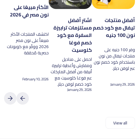
الأكثر مبيعًا على
نون مصر في 2026
أفضل منتجات
اشترِ أفضل
تيفال مع كود خصم
مستلزمات ترابيزة
اكتشف المنتجات الأكثر
نون 100 جنيه
السفرة مع كود
مبيعاً على نون مصر
خصم فوغا
2026 ووفّر مع كوبونات
كلوسيت
وفر 100 جنيه على
حصرية مُحققة
منتجات تيفال من نون
احصل على مناديل
باستخدام كود خصم نون
ومفارش وأغطية ترابيزة
عبر لوفن ديلز.
أنيقة من أفضل الماركات
عبر فوغا كلوسيت مع
February 10, 2026
كود خصم لوفن ديلز.
January 29, 2026
January 29, 2026
View all