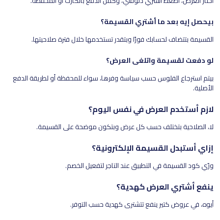
اختار العرض، اضغط اشتري دلوقتي، وكمل الدفع بالكارت أو المحفظة.
بيحصل إيه بعد ما أشتري القسيمة؟
القسيمة بتتضاف لحسابك فورًا وبتقدر تستخدمها خلال فترة صلاحيتها.
لو دفعت لقسيمة واتلغى العرض؟
بيتم استرجاع الفلوس حسب سياسة وفرها، سواء للمحفظة أو لطريقة الدفع
الأصلية.
لازم أستخدم العرض في نفس اليوم؟
لا، الصلاحية بتختلف حسب كل عرض وبتكون موضحة على القسيمة.
إزاي أستبدل القسيمة الإلكترونية؟
ورّي كود القسيمة في التطبيق عند التاجر لتفعيل الخصم.
ينفع أشتري العرض كهدية؟
أيوه، في عروض كتير ينفع تتشترى كهدية حسب التوفر.