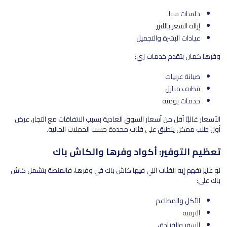
جلسات سبا
إزالة الشعر بالليزر
عيادات البشرة والتجميل
وفرها كمان بتقدم خدمات زي:
صيانة عربيات
تنظيف منازل
خدمات يومية
الأسعار غالبًا أقل من أسعار السوق العادية بسبب الاتفاقات مع التجار، عرض
أول طلب ممكن ينطبق على فئات محددة حسب الحملات الحالية.
تعظيم التوفير: أكواد وفرها والكاش باك
لو عايز تفهم إيه الفئات اللي فيها كاش باك في وفرها، فالمنصة بتشمل كاش
باك على:
الأكل والمطاعم
الترفيه
السفر والفنادق