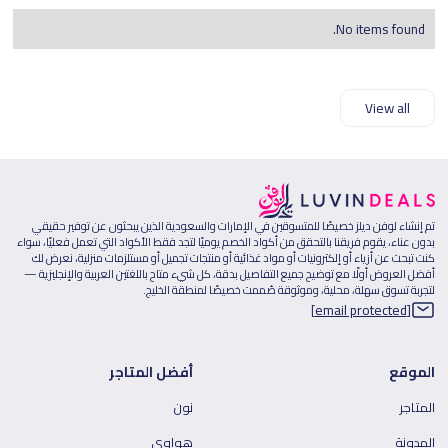
No items found.
View all
تم إنشاء لوفن ديلز خصيصًا للمتسوقين في الإمارات والسعودية الذين يبحثون عن توفير حقيقي
بدون عناء، يقوم فريقنا بالتحقق من أكواد الخصم يوميًا لتجد فقط الأكواد التي تعمل فعليًا، سواء
كنت تبحث عن أزياء أو إلكترونيات أو مواد غذائية أو منتجات تجميل أو مستلزمات منزلية، نعرض لك
أفضل العروض أولًا مع توضيح جميع التفاصيل بدقة، كل شيء متاح باللغتين العربية والإنجليزية —
لتجربة تسوق سهلة، محلية، وموثوقة صُممت خصيصًا لمنطقة الخليج.
[email protected]
الموقع
أفضل المتاجر
المتاجر
نون
المدونة
هواوي