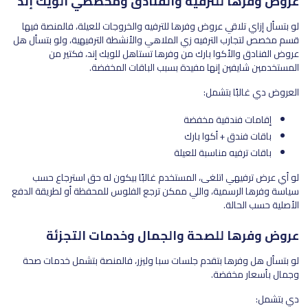
عروض وفرها للترفيه والفنادق ومخططي الويك إند
لو بتسأل إزاي تلاقي عروض وفرها للترفيه والخروجات للعيلة، فالمنصة فيها
قسم مخصص لتجارب الترفيه زي الملاهي والأنشطة الترفيهية، ولو بتسأل هل
عروض الفنادق والأكوا بارك من وفرها تستاهل للويك إند، فكتير من
المستخدمين شايفين إنها مفيدة بسبب الباقات المخفضة.
العروض دي غالبًا بتشمل:
إقامات فندقية مخفضة
باقات فندق + أكوا بارك
باقات ترفيه مناسبة للعيلة
لو أي عرض ترفيهي اتلغى، المستخدم غالبًا بيكون له حق استرجاع حسب
سياسة وفرها الرسمية، واللي ممكن ترجع الفلوس للمحفظة أو لطريقة الدفع
الأصلية حسب الحالة.
عروض وفرها للصحة والجمال وخدمات التجزئة
لو بتسأل هل وفرها بتقدم جلسات سبا وليزر، فالمنصة بتشمل خدمات صحة
وجمال بأسعار مخفضة.
دي بتشمل: