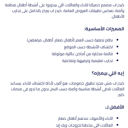
كيدز اب مصمم خصيصًا للآباء والعائلات اللي بيدوروا على أنشطة أطفال منظمة
وآمنة، بعكس تطبيقات العروض العامة، كيدز اب بيركز بالكامل على تجارب
الأطفال.
المميزات الأساسية:
نظام تصفية حسب العمر (أطفال صغار، أطفال، مراهقين)
اكتشاف الأنشطة حسب الموقع
قائمة مختارة من أماكن عائلية موثوقة
تجارب تعليمية وترفيهية وتفاعلية
إيه اللي بيميزه؟
كيدز اب مش مجرد تطبيق خصومات، هو أقرب لأداة اكتشاف للآباء. بيساعد
العائلات تلاقي أنشطة مناسبة وآمنة حسب السن بدون ما تدور في منصات
كتير.
الأفضل لـ:
الآباء والأمهات عندهم أطفال صغار
العائلات اللي بتخطط لخروجات ويك إند