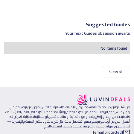
Suggested Guides
Your next Guides obsession awaits!
No items found.
View all
تم إنشاء لوفن ديلز خصيصًا للمتسوقين في الإمارات والسعودية الذين يبحثون عن توفير حقيقي
بدون عناء، يقوم فريقنا بالتحقق من أكواد الخصم يوميًا لتجد فقط الأكواد التي تعمل فعليًا، سواء
كنت تبحث عن أزياء أو إلكترونيات أو مواد غذائية أو منتجات تجميل أو مستلزمات منزلية، نعرض لك
أفضل العروض أولًا مع توضيح جميع التفاصيل بدقة، كل شيء متاح باللغتين العربية والإنجليزية —
لتجربة تسوق سهلة، محلية، وموثوقة صُممت خصيصًا لمنطقة الخليج.
[email protected]