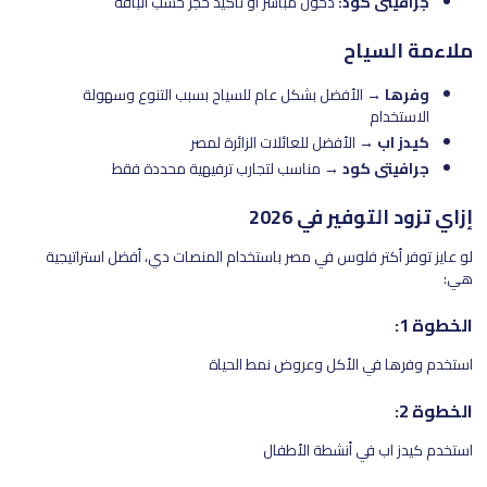
جرافيتي كود:
دخول مباشر أو تأكيد حجز حسب الباقة
ملاءمة السياح
وفرها
→ الأفضل بشكل عام للسياح بسبب التنوع وسهولة
الاستخدام
كيدز اب
→ الأفضل للعائلات الزائرة لمصر
جرافيتي كود
→ مناسب لتجارب ترفيهية محددة فقط
إزاي تزود التوفير في 2026
لو عايز توفر أكتر فلوس في مصر باستخدام المنصات دي، أفضل استراتيجية
هي:
الخطوة 1:
استخدم وفرها في الأكل وعروض نمط الحياة
الخطوة 2:
استخدم كيدز اب في أنشطة الأطفال