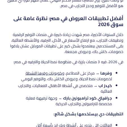
لو وقتك ضيق، روح مباشرة لقسم الحكم النهائي عشان تفهم فورًا أي تطبيق
هو الأفضل للتوفير وحجز التجارب في مصر.
أفضل تطبيقات العروض في مصر: نظرة عامة على
سوق 2026
خلال السنوات الأخيرة، مصر شهدت زيادة كبيرة في منصات التوفير الرقمية
وتطبيقات التجارب، مع ارتفاع الأسعار في الأكل، الترفيه، والأنشطة العائلية،
بقى المستخدمين بيعتمدوا بشكل كبير على تطبيقات الموبايل عشان يلاقوا
خصومات، كاش باك، وعروض مجمعة.
في 2026، فيه 3 منصات بارزة في منظومة نمط الحياة والترفيه في مصر:
وفرها
→ مركز على المطاعم، و
كوبونات وفرها النشطة
لخصومات نمط الحياة، وعروض الكاش باك، والتوفير اليومي
كيدز اب
→ متخصص في أنشطة الأطفال، الفعاليات، والتجارب
العائلية
جرافيتي كود ترامبولين بارك
→ وجهة ترفيهية فعلية
مخصصة للترامبولين والتجارب الحركية
التطبيقات دي بيستخدمها بشكل شائع:
العائلات اللي بتدور على أنشطة ويك إند بأسعار أقل