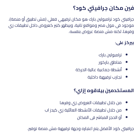
فين مكان جرافيتي كود؟
جرافيتي كود ترامبولين بارك هو مكان ترفيهي فعلي (مش تطبيق أو منصة)،
موجود في مول مصر ومواقع تانية، وبيظهر كتير كعروض داخل تطبيقات زي
وفرها، لكنه مش منصة عروض بنفسه.
بيركز على:
ترامبولين بارك
مناطق باركور
أنشطة جماعية عالية الحركة
تجارب ترفيهية داخلية
المستخدمين بيلاقوه إزاي؟
من خلال تطبيقات العروض زي وفرها
من خلال تطبيقات الأنشطة العائلية زي كيدز اب
أو الحجز المباشر في المكان
جرافيتي كود الأفضل يتم اعتباره وجهة ترفيهية مش منصة توفير.