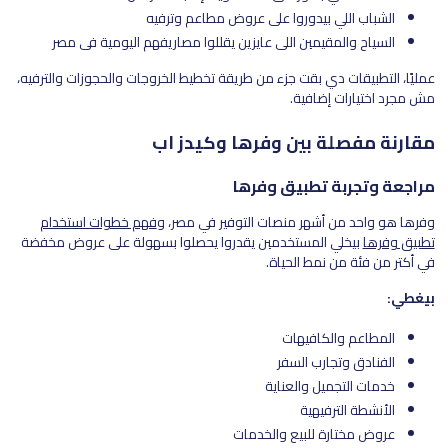
الشباب اللي بيدوروا على عروض مطاعم وترفيه
السياح والمقيمين اللي عايزين يقللوا مصاريفهم اليومية في مصر
عمليًا، التطبيقات دي بقت جزء من طريقة تخطيط الخروجات والحجوزات والترفيه،
مش مجرد اختيارات إضافية.
مقارنة مفصلة بين وفرها وكيدز اب
مراجعة وتجربة تطبيق وفرها
وفرها هو واحد من أشهر منصات التوفير في مصر، و
فهم خطوات استخدام
تطبيق وفرها
بيخلي المستخدمين يقدروا يحصلوا بسهولة على عروض مخفضة
في أكتر من فئة من نمط الحياة.
بيغطي:
المطاعم والكافيهات
الفنادق وتجارب السفر
خدمات التجميل والعناية
الأنشطة الترفيهية
عروض مختارة للبيع والخدمات