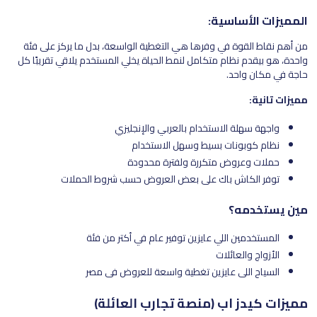
المميزات الأساسية:
من أهم نقاط القوة في وفرها هي التغطية الواسعة، بدل ما يركز على فئة
واحدة، هو بيقدم نظام متكامل لنمط الحياة يخلي المستخدم يلاقي تقريبًا كل
حاجة في مكان واحد.
مميزات تانية:
واجهة سهلة الاستخدام بالعربي والإنجليزي
نظام كوبونات بسيط وسهل الاستخدام
حملات وعروض متكررة ولفترة محدودة
توفر الكاش باك على بعض العروض حسب شروط الحملات
مين يستخدمه؟
المستخدمين اللي عايزين توفير عام في أكتر من فئة
الأزواج والعائلات
السياح اللي عايزين تغطية واسعة للعروض في مصر
مميزات كيدز اب (منصة تجارب العائلة)