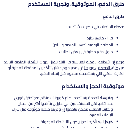
طرق الدفع، الموثوقية، وتجربة المستخدم
طرق الدفع
معظم المنصات في مصر عادةً بتدعم:
فيزا / ماستر كارد
المحافظ الرقمية (حسب المنصة والتاجر)
حلول دفع محلية في بعض الحالات
ورغم إن الأنظمة الرقمية القياسية في البلد بتقبل كروت الائتمان العادية، التأكد
من
طرق الدفع في وفرها
في مصر مهم عشان تتأكد إن المحفظة المحلية أو
الكارت البنكي اللي بتستخدمه مدعوم قبل إتمام الدفع.
موثوقية الحجز والاستخدام
وفرها:
الخدمة بتستخدم نظام كوبونات منظم مع تحقق فوري
عند التاجر، لكن المستخدمين اللي عايزين يتأكدوا أكتر من الأمان
وتجارب العملاء ممكن يراجعوا إن
وفرها منصة موثوقة
قبل شراء
الباقات المميزة.
كيدز اب:
تأكيد الحجز بيكون للأنشطة المجدولة