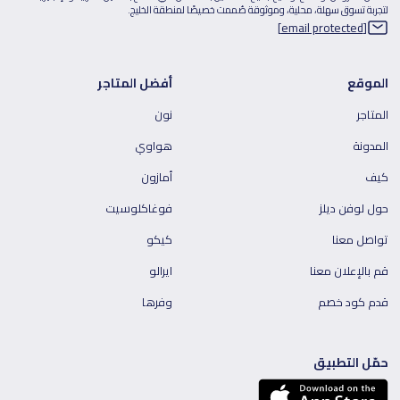
لتجربة تسوق سهلة، محلية، وموثوقة صُممت خصيصًا لمنطقة الخليج.
[email protected]
الموقع
أفضل المتاجر
المتاجر
نون
المدونة
هواوي
كيف
أمازون
حول لوفن ديلز
فوغاكلوسيت
تواصل معنا
كيكو
قم بالإعلان معنا
ايرالو
قدم كود خصم
وفرها
حمّل التطبيق