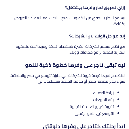
إزاي تطبيق تجار وفرها بيشتغل؟
بيسمح للتجار بالتحقق من الكوبونات، منع التلاعب، ومتابعة أداء العروض
بكفاءة.
إيه هو حل الولاء بين الشركات؟
هو نظام بيسمح للشركات الكبيرة باستخدام شبكة وفرها تحت علامتهم
التجارية لتقديم برامج مكافآت وولاء.
ليه تبقى تاجر على وفرها خطوة ذكية للنمو
الانضمام لفرها فرصة قوية للشركات اللي عايزة تتوسع في مصر والمنطقة،
سواء بتدير مطعم، متجر، أو خدمة، المنصة هتساعدك في:
زيادة العملاء
رفع المبيعات
تقوية ظهور العلامة التجارية
التوسع في النمو الرقمي
ابدأ رحلتك كتاجر على وفرها دلوقتي