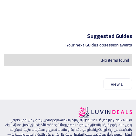
Suggested Guides
Your next Guides obsession awaits!
No items found.
View all
تم إنشاء لوفن ديلز خصيصًا للمتسوقين في الإمارات والسعودية الذين يبحثون عن توفير حقيقي
بدون عناء، يقوم فريقنا بالتحقق من أكواد الخصم يوميًا لتجد فقط الأكواد التي تعمل فعليًا، سواء
كنت تبحث عن أزياء أو إلكترونيات أو مواد غذائية أو منتجات تجميل أو مستلزمات منزلية، نعرض لك
أفضل العروض أولًا مع توضيح جميع التفاصيل بدقة، كل شيء متاح باللغتين العربية والإنجليزية —