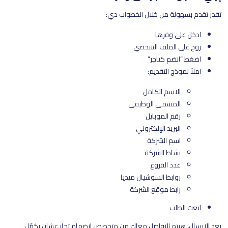
تقدر تقدم بسهولة من خلال الخطوات دي:
ادخل على وفرها
روح على الملف الشخصي
اضغط “انضم كتاجر”
املأ نموذج التقديم:
الاسم الكامل
المسمى الوظيفي
رقم الموبايل
البريد الإلكتروني
اسم الشركة
نشاط الشركة
عدد الفروع
روابط السوشيال ميديا
رابط موقع الشركة
ابعت الطلب
بعد الإرسال، هيتم التواصل معاك من متخصص انضمام تجار عشان يكمّل