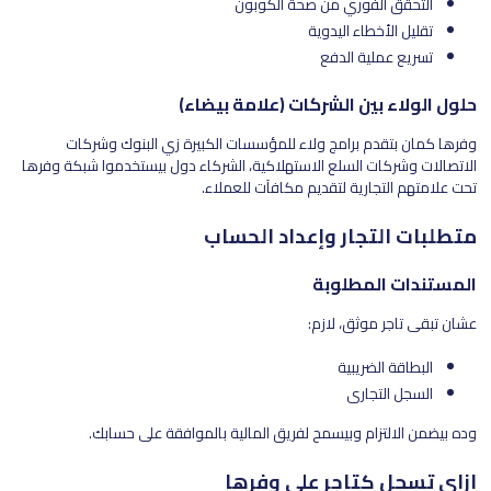
التحقق الفوري من صحة الكوبون
تقليل الأخطاء اليدوية
تسريع عملية الدفع
حلول الولاء بين الشركات (علامة بيضاء)
وفرها كمان بتقدم برامج ولاء للمؤسسات الكبيرة زي البنوك وشركات
الاتصالات وشركات السلع الاستهلاكية، الشركاء دول بيستخدموا شبكة وفرها
تحت علامتهم التجارية لتقديم مكافآت للعملاء.
متطلبات التجار وإعداد الحساب
المستندات المطلوبة
عشان تبقى تاجر موثق، لازم:
البطاقة الضريبية
السجل التجاري
وده بيضمن الالتزام وبيسمح لفريق المالية بالموافقة على حسابك.
إزاي تسجل كتاجر على وفرها