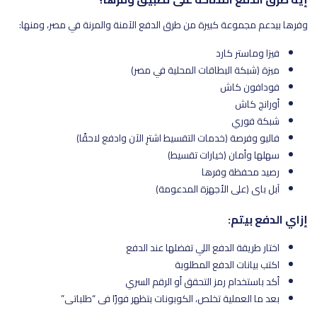
وفرها بيدعم مجموعة كبيرة من طرق الدفع الآمنة والمرنة في مصر، ومنها:
فيزا وماستر كارد
ميزة (شبكة البطاقات المحلية في مصر)
فودافون كاش
أورانج كاش
شبكة فوري
فاليو وفرصة (خدمات التقسيط اشترِ الآن وادفع لاحقًا)
سهلها وأمان (خيارات تقسيط)
رصيد محفظة وفرها
آبل باي (على الأجهزة المدعومة)
إزاي الدفع بيتم:
اختار طريقة الدفع اللي تفضلها عند الدفع
اكتب بيانات الدفع المطلوبة
أكد باستخدام رمز التحقق أو الرقم السري
بعد ما العملية تخلص، الكوبونات بتظهر فورًا في “طلباتي”