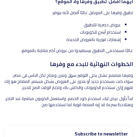
أيهما أفضل: تطبيق وفرها ولا الموقع؟
تطبيق وفرها على الموبايل غالبًا أفضل لأنه بيوفر:
عروض حصرية للتطبيق
استخدام أسرع للكوبونات
إشعارات فورية بالعروض الجديدة
غالبًا مستخدمي التطبيق بيستفيدوا من عروض أكتر مقارنة بالموقع.
الخطوات النهائية للبدء مع وفرها
وفرها متصمم عشان يخلي التوفير سهل ومرن ومتاح لكل الناس في مصر،
سواء كنت مستخدم جديد أو بتدور على العروض بشكل مستمر، المفتاح هو إنك
تفهم إزاي تستخدم الكوبونات والكاش باك وتختار الوقت الصح للحجز.
ابدأ بأول عرض ليك، استخدم كود الخصم، واستعمل الكوبون مباشرة عند التاجر،
وهتلاحظ بسرعة قد إيه المنصة قوية لما تستخدمها صح.
Subscribe to newsletter