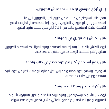
إزاي أرجّع فلوسي لو ما استخدمتش الكوبون؟
تقدر تطلب استرجاع من حسابك عن طريق اختيار الكوبون اللي ما
استخدمتهوش، لو مؤهل، الفلوس بترجع يا إما للمحفظة أو لطريقة الدفع
الأصلية. عادةً الاسترجاع بياخد من 3 لـ 7 أيام عمل حسب مزود الدفع.
هل الكاش باك فوري في وفرها؟
أيوه، الكاش باك غالبًا بيتم إضافته لمحفظة وفرها فورًا بعد استخدام الكوبون
بنجاح، وتقدر تستخدم الرصيد ده في مشتريات بعد كده.
هل ينفع أستخدم أكتر من كود خصم في طلب واحد؟
لا، وفرها بيسمح بكود خصم واحد بس لكل عملية، لو عندك أكتر من كود، لازم
تستخدمهم في طلبات منفصلة.
هل أكواد خصم وفرها مضمونة؟
أيوه، كل الأكواد الرسمية على وفرها بيتم التأكد منها قبل تفعيلها، الأكواد
المنتهية أو غير الصالحة بيتم حذفها تلقائي عشان تضمن تجربة دفع سهلة.