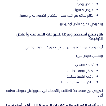
عروض بوفيه
عروض كافيهات
نظام مباشر مع التجار بيخلي استخدام الكوبون سريع وسهل
وده بيخلي الخروج للأكل أوفر بكتير.
هل ينفع أستخدم وفرها للخروجات الجماعية وأماكن
الترفيه؟
أيوه، وفرها بيستخدم بشكل كبير في حجوزات الترفيه الجماعي.
وبيشمل عروض على:
أماكن الألعاب
أماكن ترفيه للعائلات
باقات أنشطة جماعية
تذاكر مخفضة لتجارب جماعية
العروض دي مفيدة جدًا للعائلات والأصحاب اللي بيدوروا على خروجات بتكلفة
أقل.
إيه أنواع الفواتير والمشتريات اليومية اللي أقدر أوفر فيها