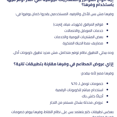
باستخدام وفرها؟
وفرها مش بس للأكل والترفيه. المستخدمين يقدروا كمان يوفروا في:
فواتير المرافق (كهرباء، مياه، إنترنت)
خدمات الموبايل والاتصالات
بعض المشتريات اليومية والخدمات
مصاريف نمط الحياة المتكررة
وده بيخلي التطبيق نظام توفير متكامل، مش مجرد تطبيق كوبونات أكل.
إزاي عروض المطاعم في وفرها مقارنة بتطبيقات تانية؟
وفرها مميز لأنه بيقدم:
خصومات توصل لـ 70%
استخدام مباشر للكوبونات الرقمية
أحيانًا كاش باك
عروض محدثة بشكل مستمر من التجار
بعكس تطبيقات كتير بتعتمد بس على نظام النقاط، وفرها بيوفر خصومات