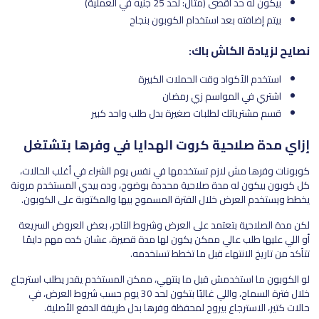
بيكون له حد أقصى (مثال: لحد 25 جنيه في العملية)
بيتم إضافته بعد استخدام الكوبون بنجاح
نصايح لزيادة الكاش باك:
استخدم الأكواد وقت الحملات الكبيرة
اشتري في المواسم زي رمضان
قسم مشترياتك لطلبات صغيرة بدل طلب واحد كبير
إزاي مدة صلاحية كروت الهدايا في وفرها بتشتغل
كوبونات وفرها مش لازم تستخدمها في نفس يوم الشراء في أغلب الحالات،
كل كوبون بيكون له مدة صلاحية محددة بوضوح، وده بيدي المستخدم مرونة
يخطط ويستخدم العرض خلال الفترة المسموح بيها والمكتوبة على الكوبون.
لكن مدة الصلاحية بتعتمد على العرض وشروط التاجر، بعض العروض السريعة
أو اللي عليها طلب عالي ممكن يكون لها مدة قصيرة، عشان كده مهم دايمًا
تتأكد من تاريخ الانتهاء قبل ما تخطط تستخدمه.
لو الكوبون ما استخدمش قبل ما ينتهي، ممكن المستخدم يقدر يطلب استرجاع
خلال فترة السماح، واللي غالبًا بتكون لحد 30 يوم حسب شروط العرض، في
حالات كتير، الاسترجاع بيروح لمحفظة وفرها بدل طريقة الدفع الأصلية.