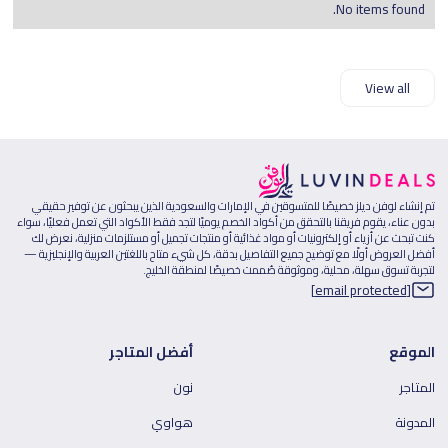
No items found.
View all
تم إنشاء لوفن ديلز خصيصًا للمتسوقين في الإمارات والسعودية الذين يبحثون عن توفير حقيقي
بدون عناء، يقوم فريقنا بالتحقق من أكواد الخصم يوميًا لتجد فقط الأكواد التي تعمل فعليًا، سواء
كنت تبحث عن أزياء أو إلكترونيات أو مواد غذائية أو منتجات تجميل أو مستلزمات منزلية، نعرض لك
أفضل العروض أولًا مع توضيح جميع التفاصيل بدقة، كل شيء متاح باللغتين العربية والإنجليزية —
لتجربة تسوق سهلة، محلية، وموثوقة صُممت خصيصًا لمنطقة الخليج.
[email protected]
الموقع
أفضل المتاجر
المتاجر
نون
المدونة
هواوي