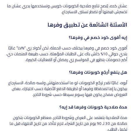
عشان كده، يُنصح تتابع صلاحية الكوبونات كويس وتستخدمها بدري عشان ما
تخسرش قيمتها أو تضطر تستنى الاسترجاع.
الأسئلة الشائعة عن تطبيق وفرها
إيه أقوى كود خصم في وفرها؟
أقوى كود خصم في وفرها بيختلف حسب الحملة، لكن أكواد زي “LVN” غالبًا
بتدي حوالي 10% كاش باك على الطلبات المؤهلة. حسب طبيعة المنصات دي،
أكبر خصومات بتظهر في المواسم زي رمضان أو الفعاليات الكبيرة.
هل ينفع أرجّع كوبونات وفرها؟
أيوه، غالبًا تقدر ترجّع الكوبونات لو ما استخدمتهاش ولسه صالحة، الاسترجاع
بيكون يا إما لمحفظة وفرها أو لطريقة الدفع الأصلية حسب اختيارك. بعض
العروض ممكن يكون فيها رسوم بسيطة حسب شروط التاجر.
مدة صلاحية كوبونات وفرها قد إيه؟
مدة الصلاحية بتعتمد على العرض وشروط التاجر. معظم الكوبونات بتكون
صالحة من 30 لـ 90 يوم من تاريخ الشراء، لازم تتأكد من تاريخ الانتهاء قبل ما
تكمل الطلب.