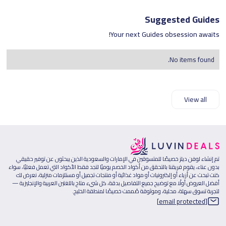
Suggested Guides
Your next Guides obsession awaits!
No items found.
View all
تم إنشاء لوفن ديلز خصيصًا للمتسوقين في الإمارات والسعودية الذين يبحثون عن توفير حقيقي
بدون عناء، يقوم فريقنا بالتحقق من أكواد الخصم يوميًا لتجد فقط الأكواد التي تعمل فعليًا، سواء
كنت تبحث عن أزياء أو إلكترونيات أو مواد غذائية أو منتجات تجميل أو مستلزمات منزلية، نعرض لك
أفضل العروض أولًا مع توضيح جميع التفاصيل بدقة، كل شيء متاح باللغتين العربية والإنجليزية —
لتجربة تسوق سهلة، محلية، وموثوقة صُممت خصيصًا لمنطقة الخليج.
[email protected]