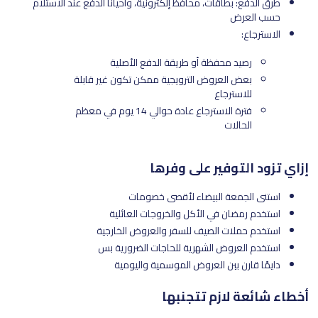
طرق الدفع: بطاقات، محافظ إلكترونية، وأحيانًا الدفع عند الاستلام
حسب العرض
الاسترجاع:
رصيد محفظة أو طريقة الدفع الأصلية
بعض العروض الترويجية ممكن تكون غير قابلة
للاسترجاع
فترة الاسترجاع عادة حوالي 14 يوم في معظم
الحالات
إزاي تزود التوفير على وفرها
استنى الجمعة البيضاء لأقصى خصومات
استخدم رمضان في الأكل والخروجات العائلية
استخدم حملات الصيف للسفر والعروض الخارجية
استخدم العروض الشهرية للحاجات الضرورية بس
دايمًا قارن بين العروض الموسمية واليومية
أخطاء شائعة لازم تتجنبها