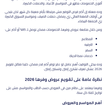
أقوى الخصومات بتظهر في المواسم، الأعياد، والحملات الكبيرة.
وده معناه إن أكبر فرص التوفير مش مرتبطة بأيام معينة كل شهر، لكن بتيجي
في أوقات الضغط العالي زي رمضان، حملات الصيف، ومواسم التسوق الكبيرة
زي الجمعة البيضاء.
ومن خلال متابعة عروض وفرها، الخصومات ممكن توصل لـ 85% أو أكتر على:
المطاعم
الترفيه
السفر
خدمات نمط الحياة
وده بيخلي التوقيت أهم عامل لو عايز توفر أكبر قدر ممكن، خلينا نفصّل تقويم
2026 عشان تعرف تشتري إمتى وتستنى إمتى.
نظرة عامة على تقويم عروض وفرها 2026
وفرها بيعتمد على نظام مرن في العروض حسب الطلب والمواسم، مش على
تواريخ ثابتة كل سنة.
أهم المواسم والعروض