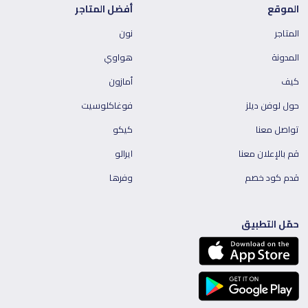
الموقع
أفضل المتاجر
المتاجر
نون
المدونة
هواوي
كيف
أمازون
حول لوفن ديلز
فوغاكلوسيت
تواصل معنا
كيكو
قم بالإعلان معنا
ايرالو
قدم كود خصم
وفرها
حمّل التطبيق