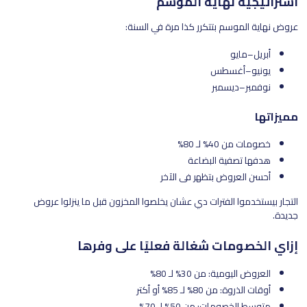
استراتيجية نهاية الموسم
عروض نهاية الموسم بتتكرر كذا مرة في السنة:
أبريل–مايو
يونيو–أغسطس
نوفمبر–ديسمبر
مميزاتها
خصومات من 40% لـ 80%
هدفها تصفية البضاعة
أحسن العروض بتظهر في الآخر
التجار بيستخدموا الفترات دي عشان يخلصوا المخزون قبل ما ينزلوا عروض
جديدة.
إزاي الخصومات شغالة فعليًا على وفرها
العروض اليومية: من 30% لـ 80%
أوقات الذروة: من 80% لـ 85% أو أكتر
متوسط الخصومات: من 50% لـ 70%