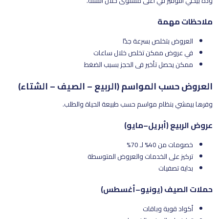
وده بيخلي التوفير في أعلى مستوى خلال السنة.
ملاحظات مهمة
العروض بتخلص بسرعة جدًا
في عروض ممكن تخلص خلال ساعات
ممكن يحصل تأخير في الحجز بسبب الضغط
العروض حسب المواسم (الربيع – الصيف – الشتاء)
وفرها بيمشي بنظام مواسم حسب طبيعة الحياة والطلب.
عروض الربيع (أبريل–مايو)
خصومات من 40% لـ 70%
تركيز على الخدمات والعروض المتوسطة
بداية تصفيات
حملات الصيف (يونيو–أغسطس)
أكواد قوية وباقات