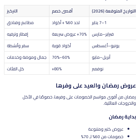
التواريخ المتوقعة (2026)
أقصى خصم
التركيز
1–7 يناير
لحد 60% + أكواد
مطاعم وفنادق
فبراير–مارس
70%+ عروض سريعة
إفطار وترفيه
يونيو–أغسطس
أكواد قوية
سفر وأنشطة
أبريل–مايو
60%–70%
جمال وموضة وخدمات
نوفمبر
80%+
كل الفئات
عروض رمضان والعيد على وفرها
رمضان من أقوى مواسم الخصومات على وفرها، خصوصًا في الأكل
والخروجات العائلية.
بداية رمضان
عروض كتير ومتنوعة
خصومات من 60% لـ 70%