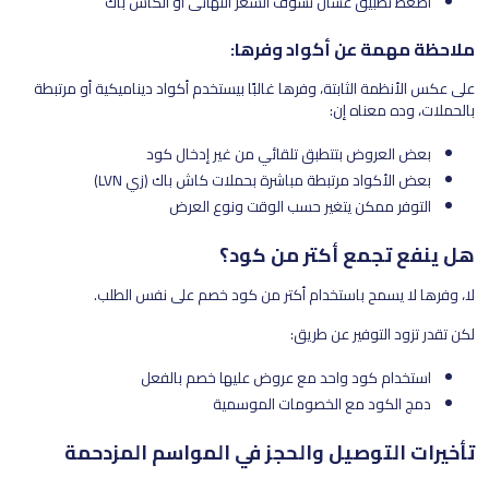
اضغط تطبيق عشان تشوف السعر النهائي أو الكاش باك
ملاحظة مهمة عن أكواد وفرها:
على عكس الأنظمة الثابتة، وفرها غالبًا بيستخدم أكواد ديناميكية أو مرتبطة
بالحملات، وده معناه إن:
بعض العروض بتتطبق تلقائي من غير إدخال كود
بعض الأكواد مرتبطة مباشرة بحملات كاش باك (زي LVN)
التوفر ممكن يتغير حسب الوقت ونوع العرض
هل ينفع تجمع أكتر من كود؟
لا، وفرها لا يسمح باستخدام أكتر من كود خصم على نفس الطلب.
لكن تقدر تزود التوفير عن طريق:
استخدام كود واحد مع عروض عليها خصم بالفعل
دمج الكود مع الخصومات الموسمية
تأخيرات التوصيل والحجز في المواسم المزدحمة