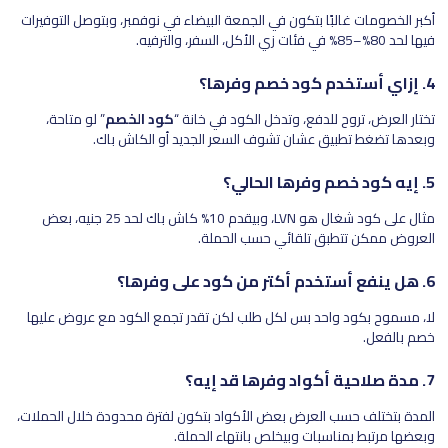
أكبر الخصومات غالبًا بتكون في الجمعة البيضاء في نوفمبر، وبتوصل التوفيرات
فيها لحد 80%–85% في فئات زي الأكل، السفر، والترفيه.
4. إزاي أستخدم كود خصم وفرها؟
تختار العرض، تروح للدفع، وتدخل الكود في خانة “
كود الخصم
” لو متاحة،
وبعدها تضغط تطبيق عشان تشوف السعر الجديد أو الكاش باك.
5. إيه كود خصم وفرها الحالي؟
مثال على كود شغال هو LVN، وبيقدم 10% كاش باك لحد 25 جنيه، بعض
العروض ممكن تتطبق تلقائي حسب الحملة.
6. هل ينفع أستخدم أكتر من كود على وفرها؟
لا، مسموح بكود واحد بس لكل طلب لكن تقدر تجمع الكود مع عروض عليها
خصم بالفعل.
7. مدة صلاحية أكواد وفرها قد إيه؟
المدة بتختلف حسب العرض بعض الأكواد بتكون لفترة محدودة خلال الحملات،
وبعضها مرتبط بمناسبات وبيخلص بانتهاء الحملة.