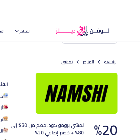
المتاجر
اس
العودة إلى الصفحة الرئيسية
الرئيسية
المتاجر
نمشي
الفئ
من
أز
تر
%
20
نمشي برومو كود: خصم من 30% إلى
ال
80% + خصم إضافي 20%