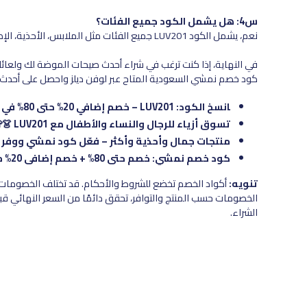
س4: هل يشمل الكود جميع الفئات؟
نعم، يشمل الكود LUV201 جميع الفئات مثل الملابس، الأحذية، الإكسسوارات وحتى مستلزمات الأطفال.
في النهاية، إذا كنت ترغب في شراء أحدث صيحات الموضة لك ولعائ
كود خصم نمشي السعودية المتاح عبر لوفن ديلز واحصل على أحدث 
انسخ الكود: LUV201 – خصم إضافي 20% حتى 80% في نمشي السعودية!
تسوق أزياء للرجال والنساء والأطفال مع LUV201 👗👕
منتجات جمال وأحذية وأكثر – فعّل كود نمشي ووفر ال
كود خصم نمشي: خصم حتى 80% + خصم إضافي 20% من أشهر الماركات.
تنويه:
أكواد الخصم تخضع للشروط والأحكام. قد تختلف الخصومات ح
الخصومات حسب المنتج والتوافر، تحقق دائمًا من السعر النهائي قبل
الشراء.