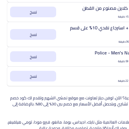
 كلاين مصنوع من القطن
نسخ
العودة إلى الجامعة: خصم حتى 60% + استرجاع نقدي 10% على قسم
نسخ
Police - Men's N
نسخ
نسخ
ة؟ الآن، لوفن ديلز تعاونت مع موقع نمشي الشهير وتقدم لك كود خصم
نمشي السعودية. كل اللي عليك تسويه تستخدم كود "LUV201" لما تشتري وبتحصل أفضل الأسعار مع خصم بين 30% إلى 80%، بالإضافة إلى
ات العالمية مثل نايك، اديداس، بوما، مانغو، فيرو مودا، تومي هيلفيغر،
فر لك أنماطًا متنوعة، تصاميم مختلفة، وجودة عالية.