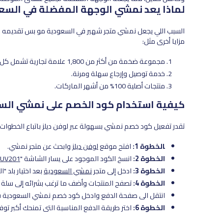
لماذا يعد نمشي الوجهة المفضلة في السع
السبب اللي يجعل نمشي متجر شهير في السعودية مو بس تقديمه ل
مزايا أخرى مثل:
مجموعة ضخمة من أكثر من 1,800 علامة تجارية تشمل كل أفراد العائلة.
خدمة توصيل وإرجاع سهلة ومرنة.
منتجات أصلية 100% من أشهر الماركات.
كيفية استخدام كود الخصم على نمشي الس
تقدر تفعيل كود خصم نمشي بسهولة عبر لوفن ديلز باتباع الخطوات ال
الخطوة 1:
افتح موقع
لوفن ديلز
وابحث عن متجر نمشي.
الخطوة 2:
انسخ الكود الموجود على يسار الشاشة "
LUV201
الخطوة 3:
ادخل إلى متجر
نمشي السعودية
بعد اختيار بلد "ا
الخطوة 4:
تصفح المنتجات وأضف ما ترغب بشرائه إلى سلة 
انتقل الى صفحة الدفع وادخل كود خصم نمشي السعودية ف
الخطوة 6:
اختر طريقة الدفع المناسبة التي تمنحك أكبر توفير