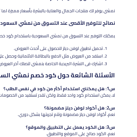
نمشي يوفر لك منتجات الجمال والعناية بالبشرة بأسعار مميزة لما 
نصائح للتوفير الأقصى عند التسوق من نمشي السعود
يمكنك التوفير عند التسوق من نمشي السعودية باستخدام كود خصم
تحميل تطبيق لوفن ديلز للحصول على أحدث العروض.
استفد من العروض مثل الدفع بالبطاقة الائتمانية وحصل على 
اشترك في النشرة البريدية الخاصة بنمشي لتصلك آخر العروض
الأسئلة الشائعة حول كود خصم نمشي الس
س1: هل يمكنني استخدام أكثر من كود في نفس الطلب؟
لا، يمكن استخدام كود واحد فقط، ولكن تقدر تستفيد من الخصومات 
س2: هل أكواد لوفن ديلز مضمونة؟
نعم، أكواد لوفن ديلز مضمونة وتتم تجربتها بشكل دوري.
س3: هل الكود يعمل على التطبيق والموقع؟
نعم، الكود صالح على الموقع والتطبيق.