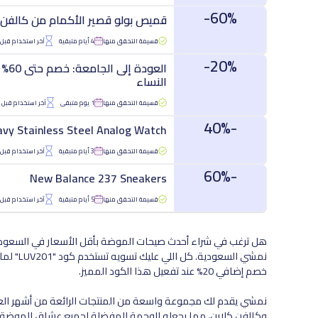
60%-
قميص بولو قصير الأكمام من كالفن
قسيمة التحقق منها
4 أيام متبقية
آخر استخدام قبل 15 دقيقة
20%-
النساء
قسيمة التحقق منها
1 يوم متبقى
آخر استخدام قبل 36 دقيقة
-40%
avy Stainless Steel Analog Watch
قسيمة التحقق منها
3 أيام متبقية
آخر استخدام قبل 59 دقيقة
-60%
New Balance 237 Sneakers
قسيمة التحقق منها
5 أيام متبقية
آخر استخدام قبل 22 دقيقة
هل ترغب في شراء أحدث صيحات الموضة بأقل الأسعار في السعودي
خصم إضافي 20% عند تفعيل هذا الكود المميز.
نمشي يقدم لك مجموعة واسعة من المنتجات الرائعة من أشهر العلام
وكالفن كلاين، مما يجعله الوجهة المفضلة لجميع عشاق الموضة. يو