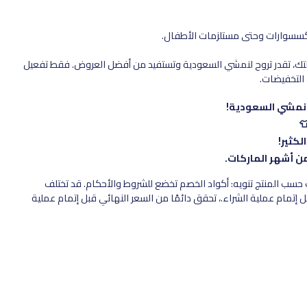
لتك، تقدر تروح لنمشي السعودية وتستفيد من أفضل العروض. فقط تفعيل
التخفيضات.
كثير!
سب المنتج تنويه: أكواد الخصم تخضع للشروط والأحكام. قد تختلف
 إتمام عملية الشراء.، تحقق دائمًا من السعر النهائي قبل إتمام عملية