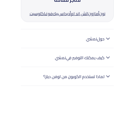
متاجر مماثلة
نون
أمازون
اتش اند ام
أديداس
بيك
فوغاكلوسيت
حول
نمشي
نمشي هو متجر إلكتروني متخصص في الأزياء في
المملكة العربية السعودية، يقدم أحدث الصيحات وأفضل
كيف يمكنك التوفير في
نمشي
العروض.
نمشي تقدم أزياء أنيقة بأسعار معقولة.تساعدك لوفن
ديلز السعودية في العثور على رموز قسائم نمشي لمدن
لماذا تستخدم الكوبون من لوفن ديلز؟
الرياض وجدة والدمام.اقرأ شروط كل قسيمة بعناية
وانسخ الرمز إذا لزم الأمر.قم بزيارة موقع نمشي عبر لوفن
- تختبر لوفن ديلز بدقة جميع الكوبونات.
ديلز واملأ سلة التسوق الخاصة بك.عند الدفع، استخدم رمز
- وهذا يضمن تجربة تسوق سلسة للمستخدمين في
القسيمة للحصول على الخصم.قم بتقديم تفاصيل الشحن
جميع أنحاء المملكة العربية السعودية.
والدفع لإتمام عملية الشراء.تجعل لوفن ديلز التوفير على
- تسوق بثقة مع لوفن ديلز للعثور على خصومات
منتجات نمشي سهلاً.
موثوقة.