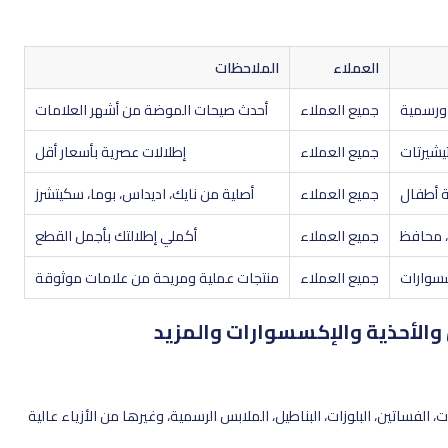
العملاء
الملاحظات
 ورسمية
جميع العملاء
أحدث صيحات الموضة من أشهر العلامات
يشيرتات
جميع العملاء
إطلالات عصرية بأسعار أقل
ة أطفال
جميع العملاء
أصلية من نايك، اديداس، بوما، سكيتشرز
، محافظ
جميع العملاء
أكملي إطلالتك بأجمل القطع
سسوارات
جميع العملاء
منتجات عملية ومريحة من علامات موثوقة
ل والأحذية والإكسسوارات والمزيد
لفساتين، البلوزات، البناطيل، الملابس الرسمية، وغيرها من الأزياء عالية