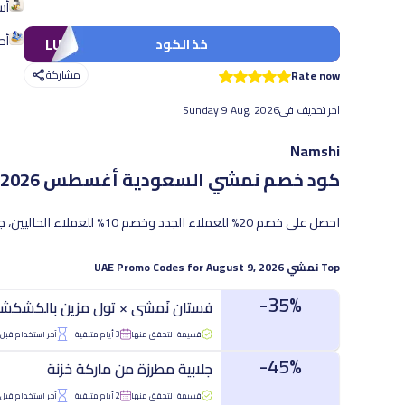
أس
أح
LUV
خذ الكود
مشاركة
Rate now
اخر تحديف في
Sunday 9 Aug, 2026
Namshi
كود خصم نمشي السعودية
أغسطس 2026 - أحدث العروض والخصومات الفعّالة
احصل على خصم 20% للعملاء الجدد وخصم 10% للعملاء الحاليين، جميع الخصومات لا تتجاوز 50 ريال سعودي.
Top
نمشي
UAE Promo Codes for
August 9, 2026
35%-
فستان نَمشي × تول مزين بالكشكش
قسيمة التحقق منها
3 أيام متبقية
آخر استخدام قبل 30 دقيقة
45%-
جلابية مطرزة من ماركة خزنة
قسيمة التحقق منها
2 أيام متبقية
آخر استخدام قبل 1 ساعات