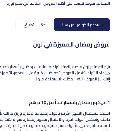
المقالة، سوف نتعرف على أهم العروض المتاحة في متجر نون.
استخدم الكوبون من هنا.
حمّل التطبيق.
عروض رمضان المميزة في نون
يتيح لك متجر نون فرصة رائعة لشراء مستلزمات رمضان بأسعار مخ
15
عند الشراء، تشمل العروض تخفيضات كبيرة على الديكور، الأجهزة 
إليك أبرز العروض التي يمكنك الاستفادة منها:
1. ديكور رمضان بأسعار تبدأ من 10 درهم
استعد لاستقبال الشهر الكريم بأجواء رمضانية مميزة وزين منزلك 
دافئة وتعكس أجواء الفرح والاحتفال بقدوم رمضان، سواء كنت تب
لمسة تقليدية على الأجواء، ستجد مجموعة متنوعة من الخيارات ال