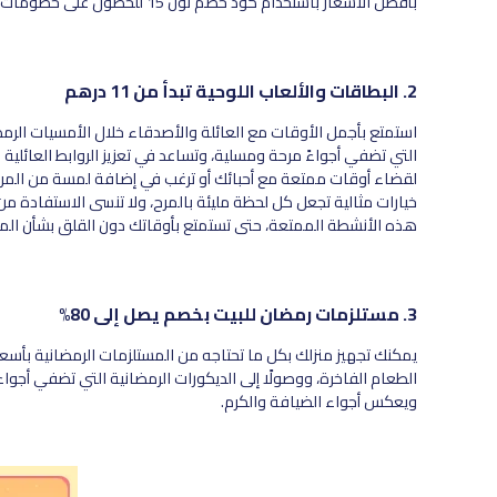
بأفضل الأسعار باستخدام كود خصم نون 15 للحصول على خصومات مميزة تعزز من تجربة تزيين منزلك وتحضيراته لهذا الشهر المبارك.
2. البطاقات والألعاب اللوحية تبدأ من 11 درهم
استمتع بأجمل الأوقات مع العائلة والأصدقاء خلال الأمسيات الرم
التي تضفي أجواءً مرحة ومسلية، وتساعد في تعزيز الروابط العائلي
لقضاء أوقات ممتعة مع أحبائك أو ترغب في إضافة لمسة من المرح و
خيارات مثالية تجعل كل لحظة مليئة بالمرح، ولا تنسى الاستفادة م
هذه الأنشطة الممتعة، حتى تستمتع بأوقاتك دون القلق بشأن الميز
3. مستلزمات رمضان للبيت بخصم يصل إلى 80%
يمكنك تجهيز منزلك بكل ما تحتاجه من المستلزمات الرمضانية بأسعا
الطعام الفاخرة، ووصولًا إلى الديكورات الرمضانية التي تضفي أجواء
ويعكس أجواء الضيافة والكرم.