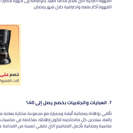
القهوة التركية التي تقدم مذاقًا أصيلًا، بالإضافة إلى أجهزة تحضير
القهوة أكثر متعة واحترافية خلال شهر رمضان.
7. العبايات والجلابيات بخصم يصل إلى 40%
تألقي بإطلالة رمضانية أنيقة ومميزة مع مجموعة مختارة بعناية من ا
رائعة، ستجدين كل ماتحتاجينه لتكون إطلالتك متكاملة في مناسبات 
مناسبة رمضانية بأجمل التصاميم التي تضفي لمسة من الفخامة 