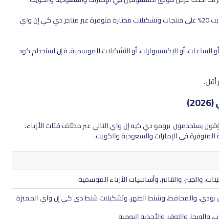
باستخدام خصومات دي كيه إن واي LUV2، تقدر تحصل على خصم ثابت 20% على منتجات وتشكيلات مختارة متوفرة عبر متاجر دي كي إن واي
ر، أو الساعات، أو الإكسسوارات، أو التشكيلات الموسمية، فإن استخدام كود
 أقل.
)
اد خصم دي كيه إن واي 2026، يقدر المتسوّقون يستخدمون برومو دي كيه إن واي التالي عبر مختلف فئات الأزياء،
 المتوفرة في الإمارات والسعودية والكويت.
تات، والجينز، والتنانير، وأساسيات الأزياء الموسمية
س بودي، والمحافظ، وشنط الظهر، وتشكيلات شنط دي كي إن واي المميزة
 والويجز، واللوفر، والأحذية اليومية