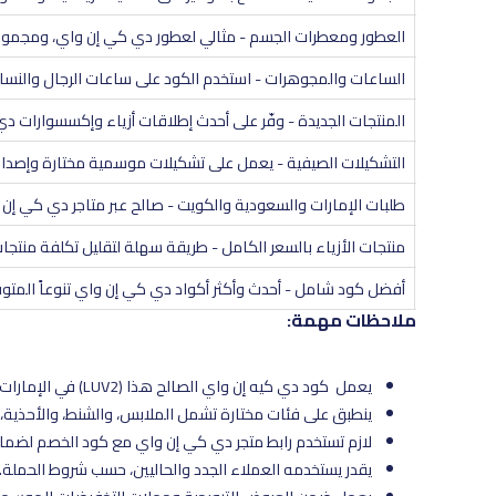
م 20%
العطور ومعطرات الجسم - مثالي لعطور دي كي إن واي، ومجموعات
م 20%
الساعات والمجوهرات - استخدم الكود على ساعات الرجال والنساء
م 20%
المنتجات الجديدة - وفّر على أحدث إطلاقات أزياء وإكسسوارات 
م 20%
التشكيلات الصيفية - يعمل على تشكيلات موسمية مختارة وإصدا
م 20%
طلبات الإمارات والسعودية والكويت - صالح عبر متاجر دي كي إن
م 20%
منتجات الأزياء بالسعر الكامل - طريقة سهلة لتقليل تكلفة منتج
م 20%
أفضل كود شامل - أحدث وأكثر أكواد دي كي إن واي تنوعاً المتوفر
ملاحظات مهمة:
يعمل كود دي كيه إن واي الصالح هذا (LUV2) في الإمارات والسعودية والكويت.
ينطبق على فئات مختارة تشمل الملابس، والشنط، والأحذية،
لازم تستخدم رابط متجر دي كي إن واي مع كود الخصم لضما
يقدر يستخدمه العملاء الجدد والحاليين، حسب شروط الحملة.