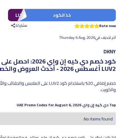
LUV2
خذ الكود
مشاركة
Rate now
اخر تحديف في
Thursday 6 Aug, 2026
DKNY
LUV2
أغسطس 2026 - أحدث العروض والخصومات الفعّالة
خصم إضافي 20% باستخدام كود LUV2 عل
والكويت.
Top
دي كيه إن واي
UAE Promo Codes for
August 6, 2026
No items found.
إذا كنت تدوّر على كود خصم دي كيه إن واي صالح، فهالصفحة توفّ