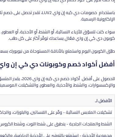
الإلكترونية الرسمية.
سواء كنت تتسوّق للأزياء النسائية، أو الشنط، أو الأحذية، أو العطو
كوبون دي كي إن واي فعّال يساعدك توفّر أكثر على كل طلب.
طبّق الكوبون اليوم واستمتع بالأناقة المستوحاة من نيويورك بسعر
أفضل أكواد خصم وكوبونات دي كي إن واي (2026
للحصول على أفضل أكو
والإكسسوارات، والشنط، والأحذية، والعطور، والتشكيلات الموسمية
مة الخصم
الأفضل لـ
م 20%
تشكيلات الملابس النسائية - وفّر على الفساتين، والبلوزات، والجاكي
م 20%
الشنط والمنتجات الجلدية - ينطبق على شنط التوت، وشنط الكرو
م 20%
مجموعة الأحذية - استمتع بالتوفير على الأحذية الرياضية، والكعوب،