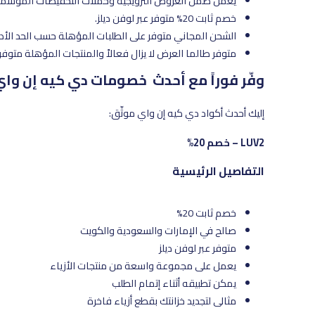
يعمل ضمن العروض الترويجية وحملات التخفيضات الموسمي
خصم ثابت 20% متوفر عبر لوفن ديلز.
الشحن المجاني متوفر على الطلبات المؤهلة حسب الحد الأد
متوفر طالما العرض لا يزال فعالاً والمنتجات المؤهلة متوف
وفّر فوراً مع أحدث خصومات دي كيه إن وا
إليك أحدث أكواد دي كيه إن واي موثّق:
LUV2 – خصم 20%
التفاصيل الرئيسية
خصم ثابت 20%
صالح في الإمارات والسعودية والكويت
متوفر عبر لوفن ديلز
يعمل على مجموعة واسعة من منتجات الأزياء
يمكن تطبيقه أثناء إتمام الطلب
مثالي لتجديد خزانتك بقطع أزياء فاخرة