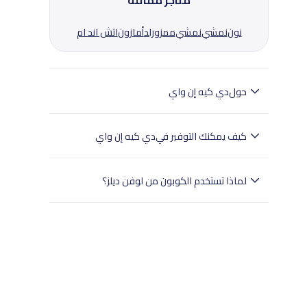
متاجر مماثلة
نون
نمشي
نمشي
ممزورلد
أمازون
اتش اند ام
حول
دي كيه إن واي
تقدم دي كيه إن واي أزياء وحقائب وأحذية وإكسسوارات
عصرية للرجال والنساء.
كيف يمكنك التوفير في
دي كيه إن واي
تسوق أحدث تشكيلات دي كيه إن واي واستمتع بخصم
إضافي 20% باستخدام كود LUV2 من لوفين ديلز.
لماذا تستخدم الكوبون من لوفن ديلز؟
- تختبر لوفن ديلز بدقة جميع الكوبونات.
- وهذا يضمن تجربة تسوق سلسة للمستخدمين في
جميع أنحاء الإمارات العربية المتحدة.
- تسوق بثقة مع لوفن ديلز للعثور على خصومات
موثوقة.