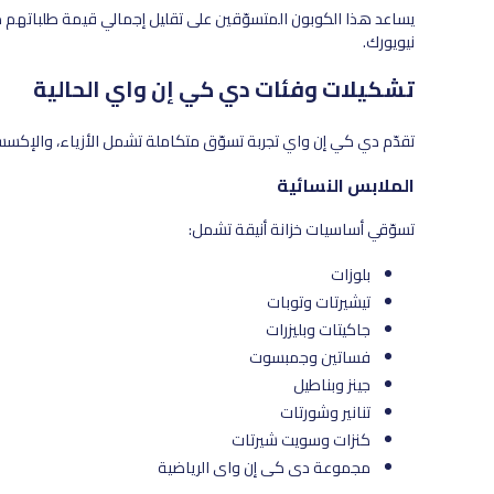
يساعد هذا الكوبون المتسوّقين على تقليل إجمالي قيمة طلباتهم 
نيويورك.
تشكيلات وفئات دي كي إن واي الحالية
تقدّم دي كي إن واي تجربة تسوّق متكاملة تشمل الأزياء، والإكسسوا
الملابس النسائية
تسوّقي أساسيات خزانة أنيقة تشمل:
بلوزات
تيشيرتات وتوبات
جاكيتات وبليزرات
فساتين وجمبسوت
جينز وبناطيل
تنانير وشورتات
كنزات وسويت شيرتات
مجموعة دي كي إن واي الرياضية