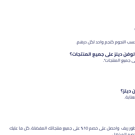
حسب النجوم كنجم واحد لكل درهم.
وفن ديلز على جميع المنتجات؟
ديلز؟
ناية.
قم بزيارة عطور ريف و اشتري أفخم العطور باستخدام كود خصم عطور ريف واحصل على خصم 10% على جميع منتجاتك المفضلة، كل ما عليك