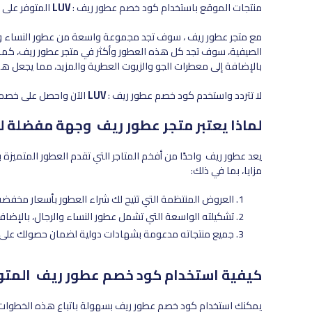
منتجات الموقع باستخدام كود خصم عطور ريف :
LUV
المتوفر على ل
مع متجر عطور ريف ، سوف تجد مجموعة واسعة من عطور النساء والرجا
الصيفية، سوف تجد كل هذه العطور وأكثر في متجر عطور ريف، كما
بالإضافة إلى معطرات الجو والزيوت العطرية والمزيد، مما يجعل ه
لا تتردد واستخدم كود خصم عطور ريف :
LUV
الآن واحصل على خصم 10% على جميع المنتجات التي تحبه
لماذا يعتبر متجر عطور ريف وجهة مفضلة ل
يعد عطور ريف واحدًا من أفخم المتاجر التي تقدم العطور المتميز
مزايا، بما في ذلك:
العروض المنتظمة التي تتيح لك شراء العطور بأسعار مخفضة
تشكيلته الواسعة التي تشمل عطور النساء والرجال، بالإضاف
جميع منتجاته مدعومة بشهادات دولية لضمان حصولك على م
كيفية استخدام كود خصم عطور ريف المتوف
يمكنك استخدام كود خصم عطور ريف بسهولة باتباع هذه الخطوات