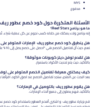
MYS
مدفوع
الأسئلة المتكررة حول كود خصم عطور ريف
ما هو برنامج Reef Stars؟
إنه برنامج ولاء يمكنك من خلاله كسب نجوم عن كل عملية شراء. تُ
هل ينطبق كود خصم عطور ريف الإمارات المتوفر على ل
نعم، حيث أن تفاصيل الخصم هي "احصل على خصم يصل إلى 10% على جميع المنتجات".
هل تقدم لوفن ديلز كوبونات موثوقة؟
بالتأكيد، حيث يتم تحديث الأكواد باستمرار.
كيف يمكنني معرفة تفاصيل الخصم المتوفر على لوفن 
بعد البحث عن المتجر، ستجد تفاصيل الخصم عند لصق الكود، اقرأها بع
هل يقوم عطور ريف بالتوصيل في الإمارات؟
بالتأكيد، فهم يصلون إلى جميع أنحاء الإمارات.
فعله هو نسخ الكود LUV المتوفر على لوفن ديلز للاستمتاع بهذا الخصم المذهل.