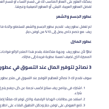
يمكنك العثور على العطر المناسب لك في قسم النساء أو قسم العطو
تفضل العطور العربية، النيش، أو العطور الصيفية وغيرها.
عطور الجسم والشعر
لم تغفل عطور ريف تقديم عطور الجسم والشعر، لتستمتع برائحة ف
ريف مع خصم خاص يصل إلى 10% من لوفن ديلز.
عطور المنزل
نظرًا لأن عطور ريف وجهة متكاملة، يقدم هذا المتجر الرائع فواحات
المميزة التي تضيف لمسة عطرية فريدة إلى منزلك.
3 نصائح لتوفير المال عند التسوق في عطور ريف الإمارات
سوف نقدم لك 3 نصائح لتعظيم التوفير عند التسوق في متجر عطور ريف:
اشترك في برنامج ريف ستارز لكسب نجمة عن كل درهم يتم إن
شراء.
استفد من بطاقات الهدايا الرقمية، والتي توفر لك مبلغًا إضافي
تابع العروض على لوفن ديلز وحمّل التطبيق للبقاء على اطلاع 