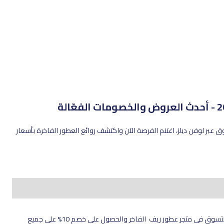
ريف عند التسوق عبر لوفن ديلز، اغتنم الفرصة الآن واكتشف روائع العطور الفاخرة بأسعار
هل أنت من عشاق العطور الفاخرة والروائح المميزة؟ يمكنك الآن التسوق في متجر عطور ريف الفاخر والحصول على خصم 10% على جميع