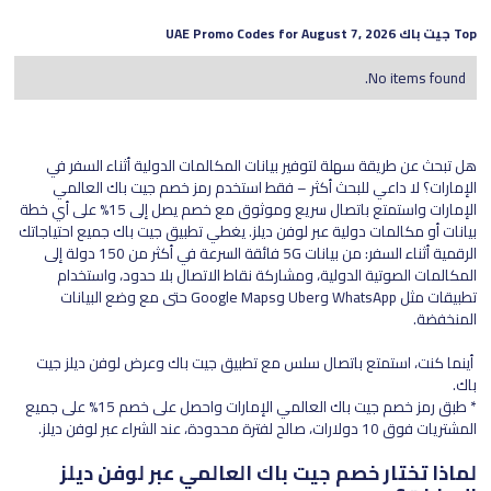
Top
جيت باك
UAE Promo Codes for
August 7, 2026
No items found.
هل تبحث عن طريقة سهلة لتوفير بيانات المكالمات الدولية أثناء السفر في
الإمارات؟ لا داعي للبحث أكثر – فقط استخدم رمز خصم جيت باك العالمي
الإمارات واستمتع باتصال سريع وموثوق مع خصم يصل إلى 15% على أي خطة
بيانات أو مكالمات دولية عبر لوفن ديلز. يغطي تطبيق جيت باك جميع احتياجاتك
الرقمية أثناء السفر: من بيانات 5G فائقة السرعة في أكثر من 150 دولة إلى
المكالمات الصوتية الدولية، ومشاركة نقاط الاتصال بلا حدود، واستخدام
تطبيقات مثل WhatsApp وUber وGoogle Maps حتى مع وضع البيانات
المنخفضة.
أينما كنت، استمتع باتصال سلس مع تطبيق جيت باك وعرض لوفن ديلز جيت
باك.
* طبق رمز خصم جيت باك العالمي الإمارات واحصل على خصم 15% على جميع
المشتريات فوق 10 دولارات، صالح لفترة محدودة، عند الشراء عبر لوفن ديلز.
لماذا تختار خصم جيت باك العالمي عبر لوفن ديلز