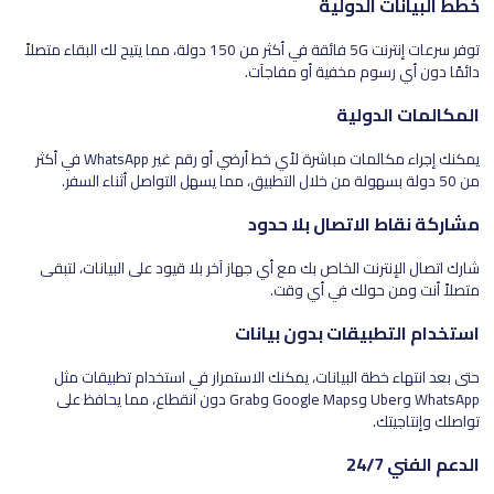
خطط البيانات الدولية
توفر سرعات إنترنت 5G فائقة في أكثر من 150 دولة، مما يتيح لك البقاء متصلاً
دائمًا دون أي رسوم مخفية أو مفاجآت.
المكالمات الدولية
يمكنك إجراء مكالمات مباشرة لأي خط أرضي أو رقم غير WhatsApp في أكثر
من 50 دولة بسهولة من خلال التطبيق، مما يسهل التواصل أثناء السفر.
مشاركة نقاط الاتصال بلا حدود
شارك اتصال الإنترنت الخاص بك مع أي جهاز آخر بلا قيود على البيانات، لتبقى
متصلاً أنت ومن حولك في أي وقت.
استخدام التطبيقات بدون بيانات
حتى بعد انتهاء خطة البيانات، يمكنك الاستمرار في استخدام تطبيقات مثل
WhatsApp وUber وGoogle Maps وGrab دون انقطاع، مما يحافظ على
تواصلك وإنتاجيتك.
الدعم الفني 24/7