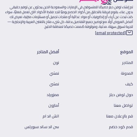
تم إنشاء لوفن ديلز خصيصًا للمتسوقين في الإمارات والسعودية الذين يبحثون عن توفير حقيقي
بدون عناء، يقوم فريقنا بالتحقق من أكواد الخصم يوميًا لتجد فقط الأكواد التي تعمل فعليًا، سواء
كنت تبحث عن أزياء أو إلكترونيات أو مواد غذائية أو منتجات تجميل أو مستلزمات منزلية، نعرض لك
أفضل العروض أولًا مع توضيح جميع التفاصيل بدقة، كل شيء متاح باللغتين العربية والإنجليزية —
لتجربة تسوق سهلة، محلية، وموثوقة صُممت خصيصًا لمنطقة الخليج.
[email protected]
الموقع
أفضل المتاجر
المتاجر
نون
المدونة
نمشي
كيف
نمشي
حول لوفن ديلز
ممزورلد
تواصل معنا
أمازون
قم بالإعلان معنا
اتش اند ام
قدم كود خصم
سن اند ساند سبورتس