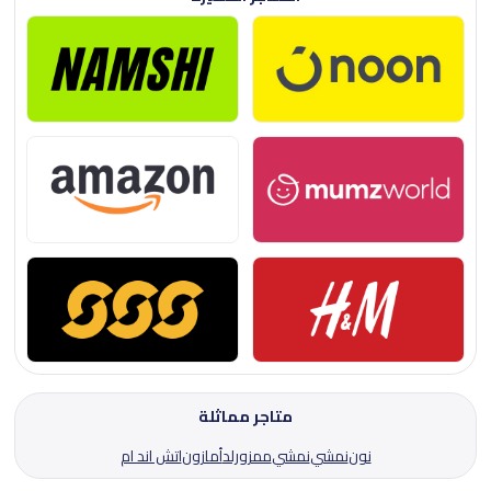
متاجر مماثلة
نون
نمشي
نمشي
ممزورلد
أمازون
اتش اند ام