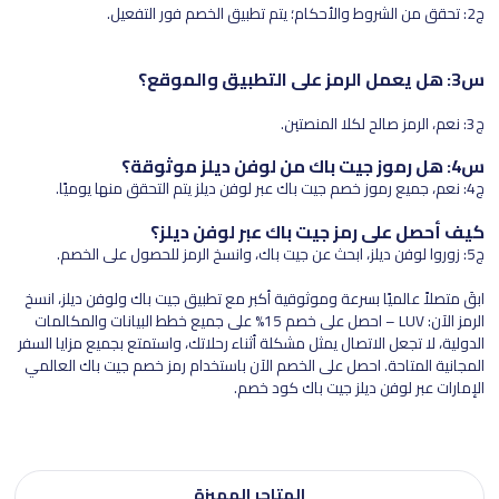
ج2: تحقق من الشروط والأحكام؛ يتم تطبيق الخصم فور التفعيل.
س3: هل يعمل الرمز على التطبيق والموقع؟
ج3: نعم، الرمز صالح لكلا المنصتين.
س4: هل رموز جيت باك من لوفن ديلز موثوقة؟
ج4: نعم، جميع رموز خصم جيت باك عبر لوفن ديلز يتم التحقق منها يوميًا.
كيف أحصل على رمز جيت باك عبر لوفن ديلز؟
ج5: زوروا لوفن ديلز، ابحث عن جيت باك، وانسخ الرمز للحصول على الخصم.
ابقَ متصلاً عالميًا بسرعة وموثوقية أكبر مع تطبيق جيت باك ولوفن ديلز، انسخ
الرمز الآن: LUV – احصل على خصم 15% على جميع خطط البيانات والمكالمات
الدولية، لا تجعل الاتصال يمثل مشكلة أثناء رحلاتك، واستمتع بجميع مزايا السفر
المجانية المتاحة. احصل على الخصم الآن باستخدام رمز خصم جيت باك العالمي
الإمارات عبر لوفن ديلز جيت باك كود خصم.
المتاجر المميزة