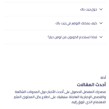
حول
جيت باك
جيت باك : eSIM للسفر مع 5G ومكالمات صوتية حول العالم.
كيف يمكنك التوفير في
جيت باك
تضمن جيت باك اتصالاً مستمرًا للمسافرين في الإمارات مع eSIM السفر، حيث
لماذا تستخدم الكوبون من لوفن ديلز؟
توفر خطط بيانات 5G، ومكالمات صوتية دولية إلى أكثر من 50 دولة، ومشاركة
نقطة اتصال بلا حدود، والوصول المستمر إلى تطبيقات مثل واتساب، أوبر، خرائط
- تختبر لوفن ديلز بدقة جميع الكوبونات.
جوجل، وغراب. استمتع بإعداد سريع، دفعات آمنة، ومزايا سفر حصرية.
- وهذا يضمن تجربة تسوق سلسة للمستخدمين في جميع أنحاء الإمارات
العربية المتحدة.
- تسوق بثقة مع لوفن ديلز للعثور على خصومات موثوقة.
أدلة
أحدث المقالات
مصدرك المفضل للحصول على أحدث الأخبار حول المدونات الشائعة
والقصص الإخبارية العاجلة. سنبقيك على اطلاع بكل المحتوى المثير
للاهتمام الذي تتوق إليه.