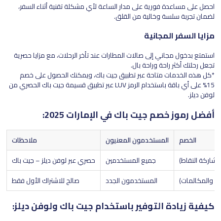
احصل على مساعدة فورية على مدار الساعة لأي مشكلة تقنية أثناء السفر،
لضمان تجربة سلسة وخالية من القلق.
مزايا السفر المجانية
استمتع بدخول مجاني إلى صالات المطارات عند تأخر الرحلات، مع مزايا حصرية
تجعل رحلتك أكثر راحة وراحة بال.
*كل هذه الخدمات متاحة عبر تطبيق جيت باك، ويمكنك الحصول على خصم
15% على أي باقة باستخدام الرمز LUV عبر تطبيق قسيمة جيت باك الحصري من
لوفن ديلز.
أفضل رموز خصم جيت باك في الإمارات 2025:
الخصم
المستخدمون المعنيون
ملاحظات
جميع المستخدمين
حصري عبر لوفن ديلز – جيت باك
المستخدمون الجدد
صالح للاشتراك الأول فقط
كيفية زيادة التوفير باستخدام جيت باك ولوفن ديلز: