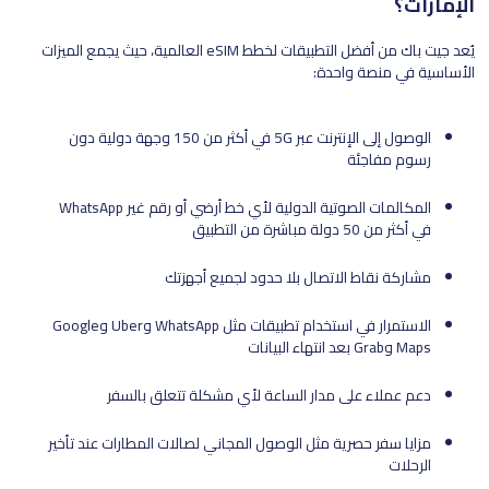
الإمارات؟
يُعد جيت باك من أفضل التطبيقات لخطط eSIM العالمية، حيث يجمع الميزات
الأساسية في منصة واحدة:
الوصول إلى الإنترنت عبر 5G في أكثر من 150 وجهة دولية دون
رسوم مفاجئة
المكالمات الصوتية الدولية لأي خط أرضي أو رقم غير WhatsApp
في أكثر من 50 دولة مباشرة من التطبيق
مشاركة نقاط الاتصال بلا حدود لجميع أجهزتك
الاستمرار في استخدام تطبيقات مثل WhatsApp وUber وGoogle
Maps وGrab بعد انتهاء البيانات
دعم عملاء على مدار الساعة لأي مشكلة تتعلق بالسفر
مزايا سفر حصرية مثل الوصول المجاني لصالات المطارات عند تأخير
الرحلات