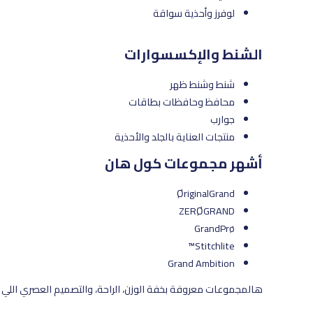
لوفرز وأحذية سواقة
الشنط والإكسسوارات
شنط وشنط ظهر
محافظ وحافظات بطاقات
جوارب
منتجات العناية بالجلد والأحذية
أشهر مجموعات كول هان
ØriginalGrand
ZERØGRAND
GrandPrø
Stitchlite™
Grand Ambition
هالمجموعات معروفة بخفة الوزن، الراحة، والتصميم العصري اللي ي