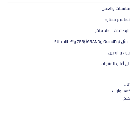
لمناسبات والعمل
تصاميم مختارة
بطاقات – جلد فاخر
 مثل
GrandPrø
و
ZERØGRAND
و
Stitchlite™
ويت والبحرين
 أغلب المنتجات
إكسسوارات.
خصم.