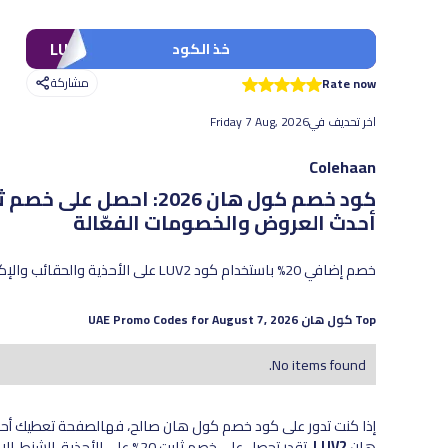
LUV2
خذ الكود
مشاركة
Rate now
اخر تحديف في
Friday 7 Aug, 2026
Colehaan
كود خصم كول هان 2026: احصل على خصم ثابت 20% باستخدام كود LUV2
أحدث العروض والخصومات الفعّالة
خصم إضافي 20% باستخدام كود LUV2 على الأحذية والحقائب والإكسسوارات من كول هان في الإمارات والكويت والبحرين.
Top
كول هان
UAE Promo Codes for
August 7, 2026
No items found.
إذا كنت تدور على كود خصم كول هان صالح، فهالصفحة تعطيك أحدث
هان
LUV2
، تقدر تحصل على خصم ثابت 20% ع