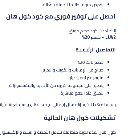
العرض متوفر طالما الحملة شغّالة.
احصل على توفير فوري مع كود كول هان
إليك أحدث كود خصم موثّق:
LUV2 – خصم 20%
التفاصيل الرئيسية
خصم ثابت 20%
صالح في الإمارات والكويت والبحرين
متوفر عبر لوفن ديلز
ينطبق على مجموعة كبيرة من الأحذية والإكسسوارات
ينطبق عند الدفع مباشرة
يساعدك هذا الكود إنك تقلل إجمالي قيمة الطلب وتستمتع بتشكيلات
تشكيلات كول هان الحالية
كول هان تقدّم تجربة متكاملة تشمل الأحذية والشنط والإكسسوا