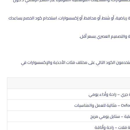
ية رياضية، أو شنط، أو محافظ، أو إكسسوارات، استخدام كود الخصم يساعدك
حة والتصميم العصري بسعر أقل.
هان 2026، يقدر المتسوّقين يستخدمون الكود التالي على مختلف فئات الأحذية والإكسسوارات في
ة جري – راحة وأداء يومي
Oxfo
– مثالية للعمل والمناسبات
ملية – ستايل يومي مريح
ة فلات – راحة وأناقة