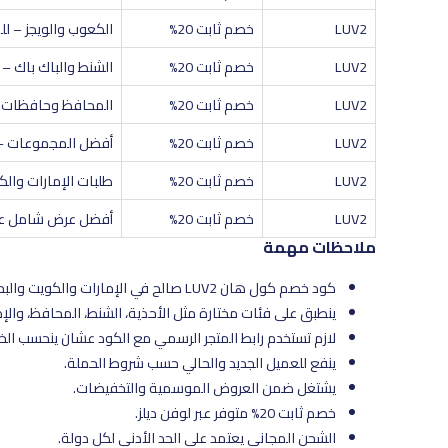
LUV2
خصم ثابت 20%
الكعوب والويجز – ل
LUV2
خصم ثابت 20%
الشنط والباك باك – 
LUV2
خصم ثابت 20%
المحافظ وحافظات ال
LUV2
خصم ثابت 20%
أفضل المجموعات –
LUV2
خصم ثابت 20%
طلبات الإمارات والك
LUV2
خصم ثابت 20%
أفضل عرض شامل على
ملاحظات مهمة
كود خصم كول هان LUV2 صالح في الإمارات والكويت والبحرين.
ينطبق على فئات مختارة مثل الأحذية، الشنط، المحافظ، وال
لازم تستخدم رابط المتجر الرسمي مع الكود عشان ينحسب ال
ينفع للعميل الجديد والحالي حسب شروط الحملة.
يشتغل ضمن العروض الموسمية والتخفيضات.
خصم ثابت 20% متوفر عبر لوفن ديلز.
الشحن المجاني يعتمد على الحد الأدنى لكل دولة.