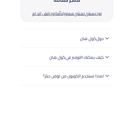
متاجر مماثلة
نون
نمشي
نمشي
ممزورلد
أمازون
اتش اند ام
حول
كول هان
كول هان تقدم أحذية وحقائب وإكسسوارات تجمع بين
الأناقة والراحة.
كيف يمكنك التوفير في
كول هان
استخدم كود LUV2 من لوفين ديلز للحصول على خصم
20% على منتجات كول هان.
لماذا تستخدم الكوبون من لوفن ديلز؟
- تختبر لوفن ديلز بدقة جميع الكوبونات.
- وهذا يضمن تجربة تسوق سلسة للمستخدمين في
جميع أنحاء الإمارات العربية المتحدة.
- تسوق بثقة مع لوفن ديلز للعثور على خصومات
موثوقة.