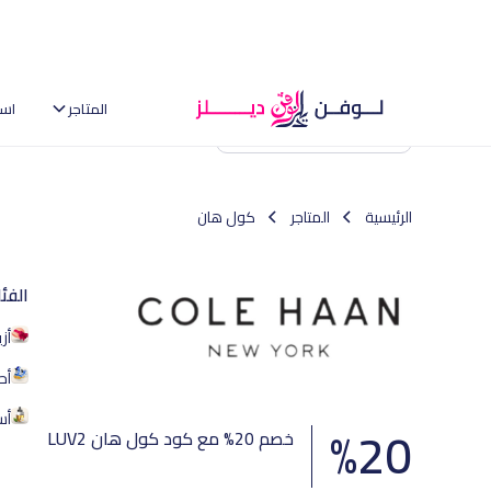
المتاجر
اس
العودة إلى الصفحة الرئيسية
الرئيسية
المتاجر
كول هان
الفئ
أز
أح
أس
%
20
خصم 20% مع كود كول هان LUV2