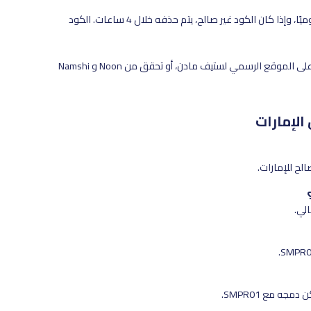
نحن نتحقق من الكوبونات يوميًا، وإذا كان الكود غير صالح، يتم حذفه خلال 4 ساعات. الكود
للحصول على أفضل صفقة، استخدم الأكواد على الموقع الرسمي لستيف مادن، أو تحقق من Noon و Namshi
الإمارات