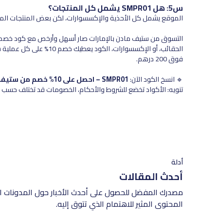
س5: هل SMPR01 يشمل كل المنتجات؟
الموقع يشمل كل الأحذية والإكسسوارات، لكن بعض المنتجات المح
التسوق من ستيف مادن بالإمارات صار أسهل وأرخص مع كود خصم 
الحقائب، أو الإكسسوارات،
فوق 200 درهم.
🔹 انسخ الكود الآن:
SMPR01 – احصل على 10% خصم من ستيف مادن الإمارات!
تنويه: الأكواد تخضع للشروط والأحكام، الخصومات قد تختلف حسب الم
أدلة
أحدث المقالات
مصدرك المفضل للحصول على أحدث الأخبار حول المدونات ال
المحتوى المثير للاهتمام الذي تتوق إليه.