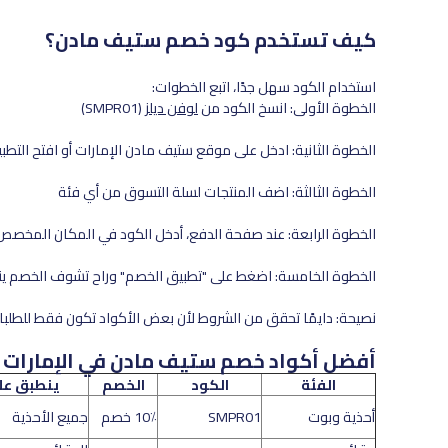
كيف تستخدم كود خصم ستيف مادن؟
استخدام الكود سهل جدًا، اتبع الخطوات:
الخطوة الأولى: انسخ الكود من
لوفن ديلز
(SMPR01)
الخطوة الثانية: ادخل على موقع ستيف مادن الإمارات أو افتح التطب
الخطوة الثالثة: اضف المنتجات لسلة التسوق من أي فئة
الخطوة الرابعة: عند صفحة الدفع، أدخل الكود في المكان المخصص
الخطوة الخامسة: اضغط على "تطبيق الخصم" وراح تشوف الخصم ينع
نصيحة: دايمًا تحقق من الشروط لأن بعض الأكواد تكون فقط للطلبا
أفضل أكواد خصم ستيف مادن في الإمارات 2026
الفئة
الكود
الخصم
ينطبق عل
أحذية وبوت
SMPR01
10٪ خصم
جميع الأحذية