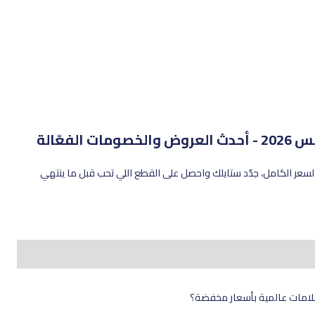
خصومات الفعّالة
ع بخصم 10% على كل المنتجات بالسعر الكامل، جدّد ستايلك واحصل على القطع اللي تحب قبل ما ينتهي
علامات عالمية بأسعار مخفضة؟