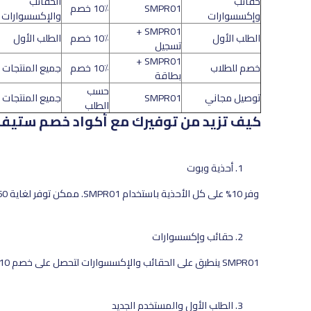
حقائب
الحقائب
SMPR01
10٪ خصم
وإكسسوارات
والإكسسوارات
SMPR01 +
الطلب الأول
10٪ خصم
الطلب الأول
تسجيل
SMPR01 +
خصم للطلاب
10٪ خصم
جميع المنتجات
بطاقة
حسب
توصيل مجاني
SMPR01
جميع المنتجات
الطلب
كيف تزيد من توفيرك مع أكواد خصم ستيف
أحذية وبوت
وفر 10% على كل الأحذية باستخدام SMPR01. ممكن توفر لغاية 60 درهم على زوج سعره 450 درهم.
حقائب وإكسسوارات
SMPR01 ينطبق على الحقائب والإكسسوارات لتحصل على خصم 10% فورًا.
الطلب الأول والمستخدم الجديد