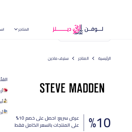
المتاجر
اس
العودة إلى الصفحة الرئيسية
الرئيسية
المتاجر
ستيف مادين
الفئ
أز
أس
أح
%
10
عرض سريع: احصل على خصم 10%
على المنتجات بالسعر الكامل فقط