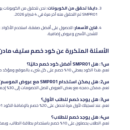
دايمًا تحقق من الكوبونات:
SMPR01 تم التحقق منه آخر مرة في 4 فبراير 2026.
قارن الأسعار:
للشحن الأسرع وعروض إضافية.
الأسئلة المتكررة عن كود خصم ستيف مادن 
س1: هل SMPR01 أفضل كود خصم حاليًا؟
نعم، هذا الكود يعطي 10% خصم على كل شيء بالموقع ومؤكد صالح للإمارات.
س2: هل يمكن استخدام SMPR01 مع عروض الموسم؟
نعم، ممكن دمجه مع بعض العروض لتصل الخصومات إلى 30% إجمالي.
س3: هل يوجد خصم للطلب الأول؟
نعم، عند تسجيلك لأول مرة تحصل على 20% خصم بالإضافة للكود SMPR01.
س4: هل يوجد خصم للطلاب؟
نعم، الطلاب يحصلون على 10% خصم باستخدام بطاقة الطالب، ويمكن دمجه مع SMPR01.