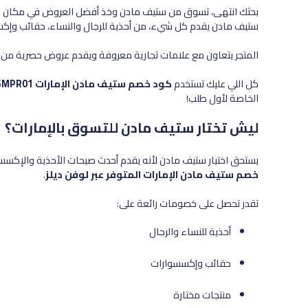
بحثك انتهى، تسوق من ستيف مادن وخذ أفضل العروض في مكان و
ستيف مادن يقدم كل شيء، من أحذية للرجال والنساء، حقائب وإك
المتجر يتعاون مع علامات تجارية معروفة ويقدم عروض حصرية من خل
كل اللي عليك تستخدم
كود خصم ستيف مادن الإمارات SMPR01
الخاصة لأول طلب!
ليش تختار ستيف مادن للتسوق بالإمارات؟
يستحق اختيار ستيف مادن لأنه يقدم أحدث صيحات الأحذية والإكس
خصم ستيف مادن الإمارات المتوفر عبر لوفن ديلز
.
تقدر تحصل على خصومات رائعة على:
أحذية للنساء والرجال
حقائب وإكسسوارات
منتجات مختارة