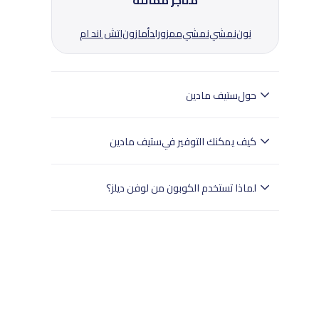
متاجر مماثلة
نون
نمشي
نمشي
ممزورلد
أمازون
اتش اند ام
حول
ستيف مادين
ستيف مادين: أحذية، شنط، وإكسسوارات عصرية للرجال
والنساء.
كيف يمكنك التوفير في
ستيف مادين
ستيف مادين الإمارات تقدم مجموعة عصرية من
الأحذية، الشنط، والإكسسوارات للرجال والنساء. من
لماذا تستخدم الكوبون من لوفن ديلز؟
الكعب العالي الأنيق والسنيكرز العصرية إلى الشنط
المميزة وإكسسوارات اليومي، احصل على خصم 10%
- تختبر لوفن ديلز بدقة جميع الكوبونات.
على المنتجات بالسعر الكامل، توصيل سريع داخل
- وهذا يضمن تجربة تسوق سلسة للمستخدمين في
الإمارات، خيارات دفع مرنة، وتجربة تسوق سهلة ومريحة.
جميع أنحاء الإمارات العربية المتحدة.
- تسوق بثقة مع لوفن ديلز للعثور على خصومات
موثوقة.