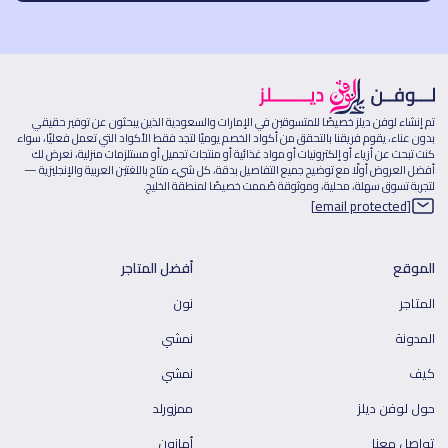
تم إنشاء لوفن ديلز خصيصًا للمتسوقين في الإمارات والسعودية الذين يبحثون عن توفير حقيقي
بدون عناء، يقوم فريقنا بالتحقق من أكواد الخصم يوميًا لتجد فقط الأكواد التي تعمل فعليًا، سواء
كنت تبحث عن أزياء أو إلكترونيات أو مواد غذائية أو منتجات تجميل أو مستلزمات منزلية، نعرض لك
أفضل العروض أولًا مع توضيح جميع التفاصيل بدقة، كل شيء متاح باللغتين العربية والإنجليزية —
لتجربة تسوق سهلة، محلية، وموثوقة صُممت خصيصًا لمنطقة الخليج.
[email protected]
الموقع
أفضل المتاجر
المتاجر
نون
المدونة
نمشي
كيف
نمشي
حول لوفن ديلز
ممزورلد
تواصل معنا
أمازون