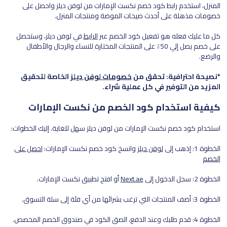
المنزل، استخدم رابط كود خصم نكست الإمارات من لوفن ديلز واحصل على
خصومات مذهلة على أحدث صيحات الموضة ومنتجات المنزل.
كل ما عليك فعله هو تفعيل كود الخصم عبر
الرابط
في لوفن ديلز، وستحصل
على خصم يصل إلي 50٪ على المنتجات المختارة للنساء والرجال والأطفال
والرضع.
*نصيحة احترافية: تحقق من
خصومات لوفن ديلز
الخاصة لتحقيق
المزيد من التوفير في كل عملية شراء.
كيفية استخدام كود الخصم من نكست الإمارات
استخدام كود خصم نكست الإمارات من لوفن ديلز سهل للغاية. إليك الخطوات:
الخطوة 1: إذهب إلى
لوفن ديلز
وانسخ كود خصم نكست الإمارات:
احصل على
الخصم
الخطوة 2: سجل الدخول إلى
Next.ae
أو افتح تطبيق نكست الإمارات.
الخطوة 3: أضف المنتجات التي ترغب بشرائها من أي فئة إلى سلة التسوق.
الخطوة 4: قدم طلبك وعند الدفع، الصق الكود في صندوق الخصم المخصص.