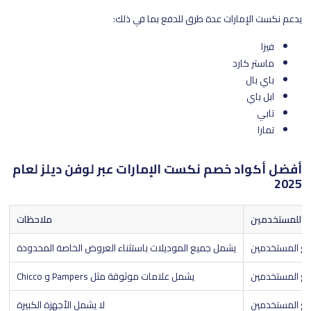
يدعم نكست الإمارات عدة طرق للدفع بما في ذلك:
فيزا
ماستر كارد
باي بال
ابل باي
تابي
تمارا
أفضل أكواد خصم نكست الإمارات عبر لوفن ديلز لعام
2025
للمستخدمين
ملاحظات
ع المستخدمين
يشمل جميع الموديلات باستثناء العروض الخاصة المحدودة
ع المستخدمين
يشمل علامات موثوقة مثل Pampers و Chicco
ع المستخدمين
لا يشمل الأجهزة الكبيرة