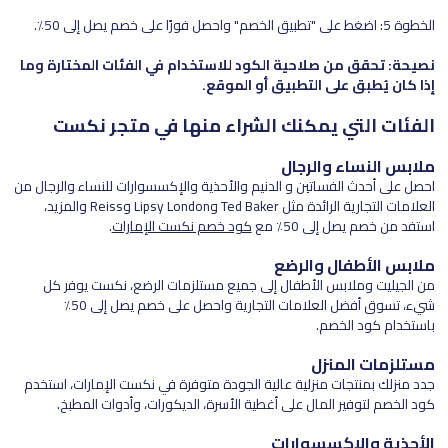
الخطوة 5: اضغط على "تطبيق الخصم" واحصل فورًا على خصم يصل إلى 50٪.
نصيحة: تحقق من صلاحية الكود للاستخدام في الفئات المختارة وما
إذا كان يُطبق على التطبيق أو الموقع.
الفئات التي يمكنك الشراء منها في متجر نكست
ملابس النساء والرجال
احصل على أحدث الفساتين و الدنيم والأحذية والإكسسوارات للنساء والرجال من
العلامات التجارية الرائدة مثل Ted Baker وLipsy London وReiss والمزيد،
استفد من خصم يصل إلى 50٪ مع
كود خصم نكست الإمارات
.
ملابس الأطفال والرضع
من الجيليت وملابس الأطفال إلى جميع مستلزمات الرضع، نكست يوفر كل
شيء، تسوق أفضل العلامات التجارية واحصل على خصم يصل إلى 50٪
باستخدام كود الخصم.
مستلزمات المنزل
جدد منزلك بمنتجات منزلية عالية الجودة متوفرة في نكست الإمارات، استخدم
كود الخصم لتوفير المال على أغطية الأسرة، الديكورات، وأدوات المطبخ.
الأحذية والإكسسوارات