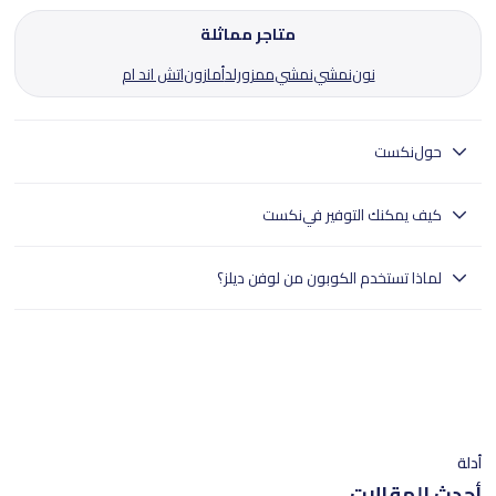
متاجر مماثلة
نون
نمشي
نمشي
ممزورلد
أمازون
اتش اند ام
حول
نكست
نكست يوفر كل شيء لعائلتك من ملابس، أحذية، ومستلزمات المنزل.
كيف يمكنك التوفير في
نكست
نكست الإمارات تقدم أزياء لجميع أفراد العائلة، من ملابس، أحذية، ومستلزمات
لماذا تستخدم الكوبون من لوفن ديلز؟
المنزل، مع توصيل سريع وإرجاع سهل، ابقَ أنيقًا أينما ذهبت.
- تختبر لوفن ديلز بدقة جميع الكوبونات.
- وهذا يضمن تجربة تسوق سلسة للمستخدمين في جميع أنحاء الإمارات
العربية المتحدة.
- تسوق بثقة مع لوفن ديلز للعثور على خصومات موثوقة.
أدلة
أحدث المقالات