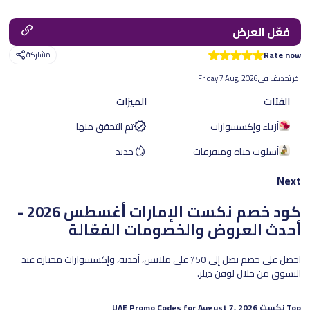
فعّل العرض
Rate now
مشاركة
اخر تحديف في
Friday 7 Aug, 2026
الفئات
الميزات
أزياء وإكسسوارات
تم التحقق منها
أسلوب حياة ومتفرقات
جديد
Next
كود خصم نكست الإمارات
أغسطس 2026 -
أحدث العروض والخصومات الفعّالة
احصل على خصم يصل إلى 50٪ على ملابس، أحذية، وإكسسوارات مختارة عند
التسوق من خلال لوفن ديلز.
Top
نكست
UAE Promo Codes for
August 7, 2026