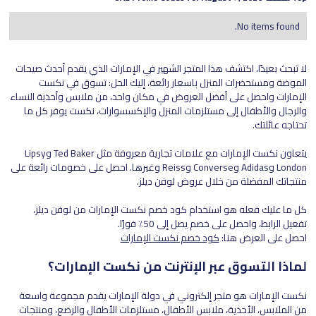
No items found.
لا تبحث بعيدًا، اكتشف هذا المتجر الشهير في الإمارات الذي يقدم أحدث صيحات
الموضة ومستحضرات المنزل باسعار رائعة، إليك الحل: تسوق في نكست
الإمارات واحصل على أفضل العروض في مكان واحد، من ملابس وأحذية النساء
والرجال والأطفال إلى مستلزمات المنزل والإكسسوارات، نكست يوفر كل ما
تحتاجه عائلتك.
يتعاون نكست الإمارات مع علامات تجارية معروفة مثل Ted Baker وLipsy
London وAdidas وConverse وReiss وغيرها. احصل على خصومات رائعة على
منتجاتك المفضلة من خلال عروض لوفن ديلز.
كل ما عليك فعله هو استخدام كود خصم نكست الإمارات من لوفن ديلز،
تفعيل الرابط، واحصل على خصم يصل إلى 50٪ فورًا.
احصل على العرض هنا:
كود خصم نكست الإمارات
لماذا التسوق عبر الإنترنت من نكست الإمارات؟
نكست الإمارات هو متجر إلكتروني في دولة الإمارات يقدم مجموعة واسعة
من الملابس، الأحذية، ملابس الأطفال، مستلزمات الأطفال والرضع، ومنتجات