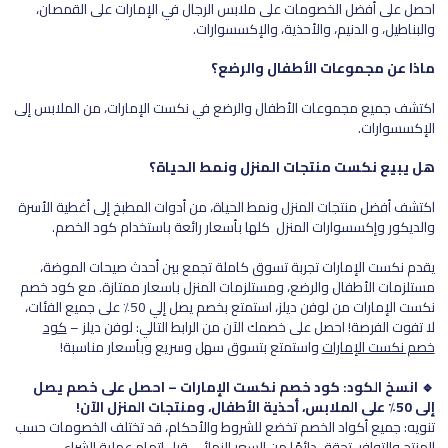
احصل على أفضل الخصومات على ملابس الرجال في الإمارات على القمصان،
والبناطيل، و الدنيم، والأحذية، والإكسسوارات.
ماذا عن مجموعات الأطفال والرضع؟
اكتشف جميع مجموعات الأطفال والرضع في نكست الإمارات، من الملابس إلى
الإكسسوارات.
هل يبيع نكست منتجات المنزل ونمط الحياة؟
اكتشف أفضل منتجات المنزل ونمط الحياة، من أدوات المطبخ إلى أغطية الأسرة
والديكور وإكسسوارات المنزل كلها بأسعار رائعة باستخدام كود الخصم.
يقدم نكست الإمارات تجربة تسوق كاملة تجمع بين أحدث صيحات الموضة،
مستلزمات الأطفال والرضع، ومستلزمات المنزل باسعار ممتازة. مع كود خصم
نكست الإمارات من لوفن ديلز، استمتع بخصم يصل إلي 50٪ على جميع الفئات،
لا تفوت الفرصة! احصل على خصمك الآن من الرابط التالي: لوفن ديلز –
كود
خصم نكست الإمارات
واستمتع بتسوق سهل وسريع وبأسعار مناسبة!
🔹 انسخ الكود: كود خصم نكست الإمارات – احصل على خصم يصل
إلى 50٪ على الملابس، أحذية الأطفال، ومنتجات المنزل الآن!
تنويه: جميع أكواد الخصم تخضع للشروط والأحكام، قد تختلف الخصومات حسب
المنتج والتوافر، تحقق دائمًا من السعر النهائي قبل إتمام عملية الشراء.