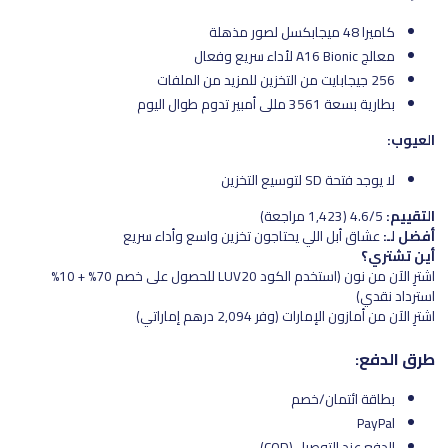
كاميرا 48 ميجابكسل لصور مذهلة
معالج A16 Bionic لأداء سريع وفعال
256 جيجابايت من التخزين للمزيد من الملفات
بطارية بسعة 3561 مللي أمبير تدوم طوال اليوم
العيوب:
لا يوجد فتحة SD لتوسيع التخزين
التقييم:
4.6/5 (1,423 مراجعة)
أفضل لـ:
عشاق أبل اللي يحتاجون تخزين واسع وأداء سريع
أين تشتري؟
اشترِ الآن من نون (استخدم الكود LUV20 للحصول على خصم 70% + 10%
استرداد نقدي)
اشترِ الآن من أمازون الإمارات (وفر 2,094 درهم إماراتي)
طرق الدفع:
بطاقة ائتمان/خصم
PayPal
الدفع عند التوصيل (COD)