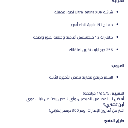
المزايا:
شاشة Ultra Retina XDR لصور مذهلة
معالج Apple N1 لأداء أسرع
كاميرات 12 ميجابكسل أمامية وخلفية لصور واضحة
256 جيجابايت تخزين لملفاتك
العيوب:
السعر مرتفع مقارنة ببعض الأجهزة الثانية
التقييم:
5/5 (14 مراجعة)
أفضل لـ:
المحترفين، المبدعين، وأي شخص يبحث عن تابلت قوي
أين تشتري؟
اشترِ من أمازون الإمارات (وفر 300 درهم إماراتي)
طرق الدفع: