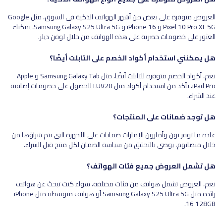
العروض متوفرة على بعض من أشهر الهواتف الذكية في السوق، مثل Google
Pixel 10 Pro XL 5G و iPhone 16 و Samsung Galaxy S25 Ultra 5G، يمكنك
العثور على خصومات حصرية على هذه الهواتف من خلال لوفن ديلز.
هل يمكنني استخدام أكواد الخصم على التابلت أيضًا؟
نعم، أكواد الخصم متوفرة للتابلت أيضًا، مثل Samsung Galaxy Tab و Apple
iPad Pro، تأكد من استخدام أكواد مثل LUV20 للحصول على خصومات إضافية
عند الشراء.
هل توجد ضمانات على المنتجات؟
عادة ما توفر نون وأمازون الإمارات ضمانات على الأجهزة التي يتم شراؤها من
خلال منصاتهم، يوصى بالتحقق من سياسة الضمان لكل منتج قبل الشراء.
هل تشمل العروض جميع فئات الهواتف؟
نعم، العروض تشمل هواتف من فئات مختلفة، سواء كنت تبحث عن هواتف
رائدة مثل Samsung Galaxy S25 Ultra 5G أو هواتف متوسطة مثل iPhone
16 128GB.