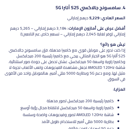
4. سامسونج جالاكسي S25 ألترا 5G
السعر العادي: 5,229
درهم إماراتي
أفضل عرض على أمازون الإمارات:
3,184 درهم إماراتي – 5,265 درهم
إماراتي (وفر لغاية 2,045 درهم إماراتي – تسعير خاص عبر التابعين!)
ليش هو رائع؟
إذا كنت تدور على موبايل قوي مع كاميرا مذهلة، فإن سامسونج جالاكسي
S25 ألترا 5G هو الخيار المثالي، ييجي مع كاميرا رئيسية 200 ميجابكسل
وكاميرا زاوية واسعة 50 ميجابكسل، عشان تحصل على جودة صور استثنائية.
شاشة AMOLED 120Hz تجعل مشاهدة الفيديوهات ولعب الألعاب تجربة لا
مثيل لها، ومع دعم 5G وبطارية 5000 مللي أمبير، هالموبايل واحد من الأقوى
في السوق.
المزايا:
كاميرا رئيسية 200 ميجابكسل لصور مذهلة
كاميرا زاوية واسعة 50 ميجابكسل لالتقاط مجال رؤية أوسع
شاشة AMOLED 120Hz لصور وفيديوهات واضحة وسلسة
بطارية 5000 مللي أمبير للاستخدام طويل الأمد
دعم 5G لسرعات إنترنت فائقة