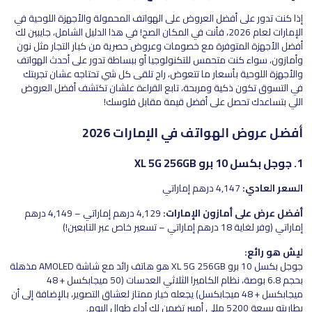
إذا كنت تدور على أفضل العروض على الهواتف المحمولة والأجهزة اللوحية في
الإمارات لعام 2026، فأنت في المكان الصح! في هذا الدليل الشامل، جايبين لك
أفضل الأجهزة المتوفرة مع خصومات وعروض حصرية من كبار التجار مثل نون
وأمازون، سواء كنت متحمس للتكنولوجيا أو ببساطة تدور على أحدث الهواتف
والأجهزة اللوحية بأسعار ما تتعوض، راح تلقى كل شي تحتاجه عشان تجربتك
في التسوق تكون ذكية ومربحة، تابع القراءة علشان تكتشف أفضل العروض
اللي بتساعدك تحصل على أفضل قيمة مقابل فلوسك!
أفضل عروض الهواتف في الإمارات 2026
1. جوجل بكسل 10 برو XL 5G 256GB
السعر العادي:
4,147 درهم إماراتي
أفضل عرض على أمازون الإمارات:
4,129 درهم إماراتي – 4,149 درهم
إماراتي (وفر لغاية 18 درهم إماراتي – تسعير خاص عبر التابعين!)
ليش هو رائع:
جوجل بكسل 10 برو XL 5G 256GB هو هاتف رائد مع شاشة AMOLED مذهلة
بحجم 6.8 بوصة، نظام الكاميرا الثلاثي العدسات (50 ميجابكسل + 48
ميجابكسل + 48 ميجابكسل) يجعله خيار ممتاز لعشاق التصوير، بالإضافة إلى أن
بطاريته بسعة 5200 مللي أمبير تضمن لك أداء طوال اليوم.