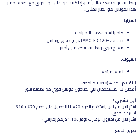
وبطارية قوية 7500 مللي أمبير، إذا كنت تدور على جهاز قوي مع تصميم مميز،
هذا الموبايل هو الخيار المثالي.
المزايا:
كاميرا Hasselblad الاحترافية
شاشة AMOLED 120Hz لعرض دقيق وسلس
معالج قوي وبطارية 7500 مللي أمبير
العيوب:
السعر مرتفع
التقييم:
4.7/5 (1,010 مراجعة)
أفضل لـ:
المستخدمين اللي يحتاجون موبايل قوي مع تصميم أنيق
أين تشتري؟
اشترِ الآن من نون (استخدم الكود LUV20 للحصول على خصم 70% + 10%
استرداد نقدي)
اشترِ الآن من أمازون الإمارات (وفر 1,100 درهم إماراتي)
طرق الدفع: