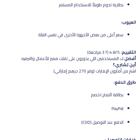
بطارية تدوم طويلاً للاستخدام المستمر
العيوب:
سعر أعلى من بعض الأجهزة الأخرى في نفس الفئة
التقييم:
4.8/5 (37 مراجعة)
أفضل لـ:
المستخدمين اللي يدورون على تابلت مميز للأعمال والترفيه
أين تشتري؟
اشترِ من أمازون الإمارات (وفر 270 درهم إماراتي)
طرق الدفع:
بطاقة ائتمان/خصم
PayPal
الدفع عند التوصيل (COD)
خيارات التوصيل: