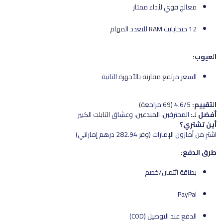
معالج قوي لأداء ممتاز
12 جيجابايت RAM للتعدد المهام
العيوب:
السعر مرتفع مقارنة بالأجهزة الثانية
التقييم:
4.6/5 (69 مراجعة)
أفضل لـ:
المحترفين، المبدعين، وعشاق التابلت الكبير
أين تشتري؟
اشترِ من أمازون الإمارات (وفر 282.94 درهم إماراتي)
طرق الدفع:
بطاقة ائتمان/خصم
PayPal
الدفع عند التوصيل (COD)