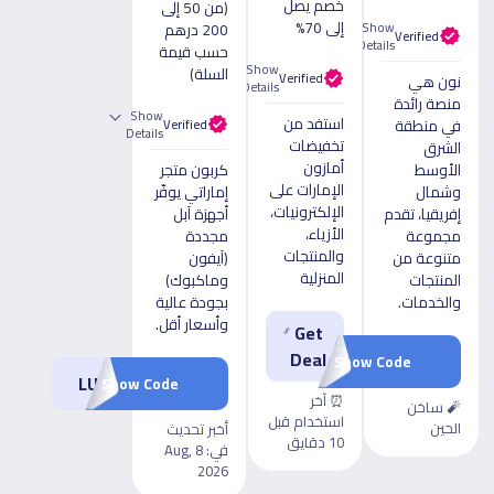
خصم يصل
(من 50 إلى
إلى 70%
Show
200 درهم
Verified
Details
حسب قيمة
Show
السلة)
Verified
نون هي
Details
منصة رائدة
Show
استفد من
في منطقة
Verified
Details
تخفيضات
الشرق
أمازون
الأوسط
كربون متجر
الإمارات على
وشمال
إماراتي يوفّر
الإلكترونيات،
إفريقيا، تقدم
أجهزة آبل
الأزياء،
مجموعة
مجددة
والمنتجات
متنوعة من
(آيفون
المنزلية
المنتجات
وماكبوك)
والخدمات.
بجودة عالية
وأسعار أقل.
Get
Deal
LUV13
Show Code
LUV200
Show Code
⏰ آخر
🧨 ساخن
استخدام قبل
الحين
أخبر تحديث
10 دقايق
في:
8 Aug,
2026