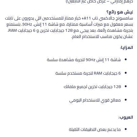
درهم إماراتي – عرض خاص عبر التابعين!)
ليش هو رائع؟
سامسونج جالاكسي تاب A11+ خيار ممتاز للمستخدمين اللي يدورون على تابلت
بسعر معقول مع ميزات أساسية ممتازة، مع شاشة 11 إنش، 90Hz، بتستمتع
بتجربة مشاهدة رائعة، بعد ييجي مع 128 جيجابايت تخزين و 6 جيجابايت RAM،
عشان يكون مناسب للاستخدام العام.
المزايا:
شاشة 11 إنش 90Hz لتجربة مشاهدة سلسة
6 جيجابايت RAM لتجربة مستخدم سلسة
128 جيجابايت تخزين لجميع ملفاتك
معالج قوي للاستخدام اليومي
العيوب:
ما يدعم بعض التطبيقات الثقيلة