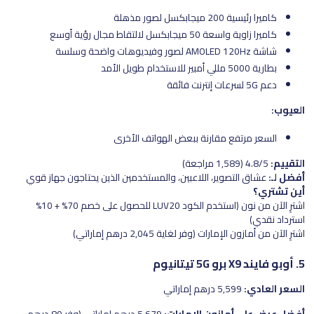
كاميرا رئيسية 200 ميجابكسل لصور مذهلة
كاميرا زاوية واسعة 50 ميجابكسل لالتقاط مجال رؤية أوسع
شاشة AMOLED 120Hz لصور وفيديوهات واضحة وسلسة
بطارية 5000 مللي أمبير للاستخدام طويل الأمد
دعم 5G لسرعات إنترنت فائقة
العيوب:
السعر مرتفع مقارنة ببعض الهواتف الأخرى
التقييم:
4.8/5 (1,589 مراجعة)
أفضل لـ:
عشاق التصوير، اللاعبين، والمستخدمين الذين يحتاجون جهاز قوي
أين تشتري؟
اشترِ الآن من نون (استخدم الكود LUV20 للحصول على خصم 70% + 10%
استرداد نقدي)
اشترِ الآن من أمازون الإمارات (وفر لغاية 2,045 درهم إماراتي)
5. أوبو فايند X9 برو 5G تيتانيوم
السعر العادي:
5,599 درهم إماراتي
أفضل عرض على أمازون الإمارات:
5,679 درهم إماراتي (وفر 80 درهم