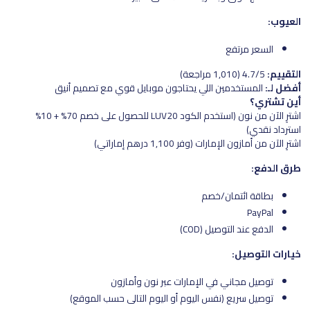
العيوب:
السعر مرتفع
التقييم:
4.7/5 (1,010 مراجعة)
أفضل لـ:
المستخدمين اللي يحتاجون موبايل قوي مع تصميم أنيق
أين تشتري؟
اشترِ الآن من نون (استخدم الكود LUV20 للحصول على خصم 70% + 10%
استرداد نقدي)
اشترِ الآن من أمازون الإمارات (وفر 1,100 درهم إماراتي)
طرق الدفع:
بطاقة ائتمان/خصم
PayPal
الدفع عند التوصيل (COD)
خيارات التوصيل:
توصيل مجاني في الإمارات عبر نون وأمازون
توصيل سريع (نفس اليوم أو اليوم التالي حسب الموقع)