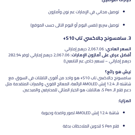
توصيل مجاني في الإمارات عبر نون وأمازون
توصيل سريع (نفس اليوم أو اليوم التالي حسب الموقع)
3. سامسونج جالاكسي تاب S10+
السعر العادي:
2,067.06 درهم إماراتي
أفضل عرض على أمازون الإمارات:
2,067.06 درهم إماراتي (وفر 282.94
درهم إماراتي – تسعير خاص عبر التابعين!)
ليش هو رائع؟
سامسونج جالاكسي تاب S10+ هو واحد من أقوى التابلتات في السوق، مع
شاشته الـ 12.4 إنش AMOLED الرائعة، المعالج القوي، والميزات المتقدمة مثل
دعم قلم الـ S Pen، هالتابلت هو الخيار المثالي للمحترفين والمبدعين.
المزايا:
شاشة 12.4 إنش AMOLED لصور واضحة وحيوية
قلم S Pen لتدوين الملاحظات بدقة