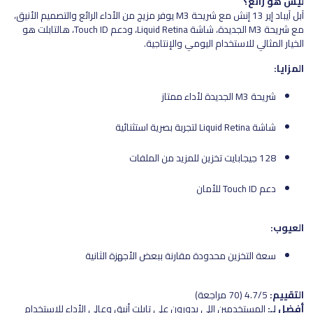
ليش هو رائع؟
آبل آيباد إير 13 إنش مع شريحة M3 يوفر مزيج من الأداء الرائع والتصميم الأنيق،
مع شريحة M3 الجديدة، شاشة Liquid Retina، ودعم Touch ID، هالتابلت هو
الخيار المثالي للاستخدام اليومي والإنتاجية.
المزايا:
شريحة M3 الجديدة لأداء ممتاز
شاشة Liquid Retina لتجربة بصرية استثنائية
128 جيجابايت تخزين للمزيد من الملفات
دعم Touch ID للأمان
العيوب:
سعة التخزين محدودة مقارنة ببعض الأجهزة الثانية
التقييم:
4.7/5 (70 مراجعة)
أفضل لـ:
المستخدمين اللي يدورون على تابلت أنيق وعالي الأداء للاستخدام