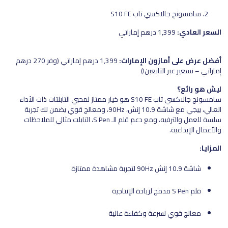
سامسونج جالاكسي تاب S10 FE
السعر العادي:
1,399 درهم إماراتي
أفضل عرض على أمازون الإمارات:
1,399 درهم إماراتي (وفر 270 درهم
إماراتي – تسعير عبر التابعين!)
ليش هو رائع؟
سامسونج جالاكسي تاب S10 FE هو خيار ممتاز لمحبي التابلتات ذات الأداء
العالي، ييجي مع شاشة 10.9 إنش، 90Hz، ومعالج قوي يضمن لك تجربة
سلسة للعمل والترفيه، ومع دعم قلم الـ S Pen، التابلت مثالي للملاحظات
والأعمال الإبداعية.
المزايا:
شاشة 10.9 إنش 90Hz لتجربة مشاهدة ممتازة
قلم S Pen مدمج لزيادة الإنتاجية
معالج قوي لسرعة وكفاءة عالية