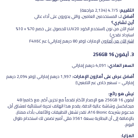
التقييم:
4.7/5 (2,134 مراجعة)
أفضل لـ:
المستخدمين العامين، واللي يدورون على أداء عالي
أين تشتري؟
اشترِ الآن من نون (استخدم الكود LUV20 للحصول على خصم 70% + 10%
استرداد نقدي)
اشترِ الآن من أمازون
الإمارات (وفر 80 درهم إماراتي) عبر F4X6C
3. آيفون 16 256GB
السعر العادي:
4,091 درهم إماراتي
أفضل عرض على أمازون الإمارات:
1,997 درهم إماراتي (وفر 2,094 درهم
إماراتي – تسعير خاص عبر التابعين!)
ليش هو رائع:
آيفون 16 256GB هو الإصدار الأكثر تقدماً مع تخزين أكبر. مع كاميرا 48
ميجابكسل وشاشة عالية الدقة، يقدم هذا الهاتف تجربة استثنائية لعشاق أبل،
مدعوم بشريحة A16 Bionic، تقدر تشغل التطبيقات والألعاب بأداء ممتاز،
بالإضافة إلى أن البطارية بسعة 3561 مللي أمبير تضمن لك استخدام طوال
اليوم.
المزايا: