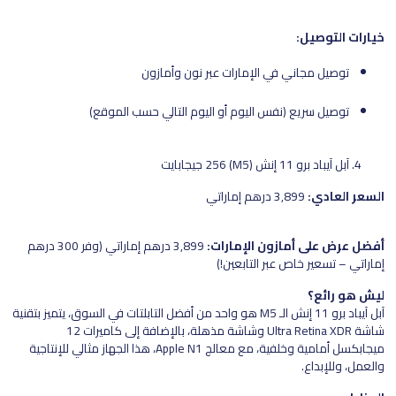
خيارات التوصيل:
توصيل مجاني في الإمارات عبر نون وأمازون
توصيل سريع (نفس اليوم أو اليوم التالي حسب الموقع)
آبل آيباد برو 11 إنش (M5) 256 جيجابايت
السعر العادي:
3,899 درهم إماراتي
أفضل عرض على أمازون الإمارات:
3,899 درهم إماراتي (وفر 300 درهم
إماراتي – تسعير خاص عبر التابعين!)
ليش هو رائع؟
آبل آيباد برو 11 إنش الـ M5 هو واحد من أفضل التابلتات في السوق، يتميز بتقنية
شاشة Ultra Retina XDR وشاشة مذهلة، بالإضافة إلى كاميرات 12
ميجابكسل أمامية وخلفية، مع معالج Apple N1، هذا الجهاز مثالي للإنتاجية
والعمل، وللإبداع.