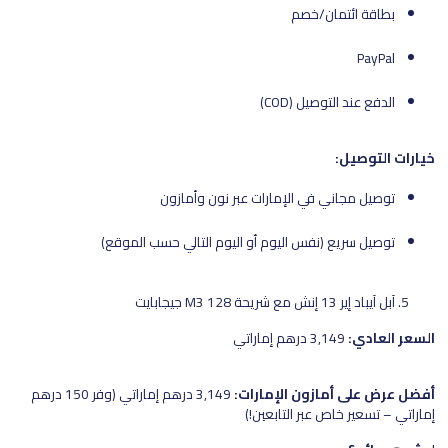
بطاقة ائتمان/خصم
PayPal
الدفع عند التوصيل (COD)
خيارات التوصيل:
توصيل مجاني في الإمارات عبر نون وأمازون
توصيل سريع (نفس اليوم أو اليوم التالي حسب الموقع)
آبل آيباد إير 13 إنش مع شريحة M3 128 جيجابايت
السعر العادي:
3,149 درهم إماراتي
أفضل عرض على أمازون الإمارات:
3,149 درهم إماراتي (وفر 150 درهم
إماراتي – تسعير خاص عبر التابعين!)