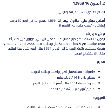
2. آيفون 16 128GB
السعر العادي: 1,949 درهم إماراتي
أفضل عرض على أمازون الإمارات:
1,869 درهم إماراتي (وفر 80 درهم
إماراتي – تسعير خاص عبر التابعين!)
ليش هو رائع:
آيفون 16 128GB هو خيار ممتاز لمستخدمي أبل اللي يدورون على أداء رائع
بسعر مناسب، مع كاميرا 48 ميجابكسل وشاشة بدقة 2556 × 1179، بتستمتع
بتجربة مستخدم رائعة، البطارية اللي تدوم 3561 مللي أمبير تخلي هذا الهاتف
مثالي للاستخدام اليومي.
المزايا:
كاميرا 48 ميجابكسل لصور واضحة وعالية الجودة
معالج A16 Bionic لأداء سلس
بطارية بسعة 3561 مللي أمبير تدوم طوال اليوم
تصميم أنيق مع شاشة عالية الدقة
العيوب:
خيارات التخزين محدودة مقارنة ببعض الهواتف الثانية