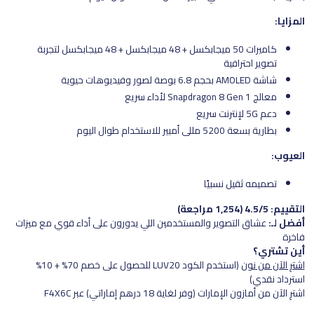
المزايا:
كاميرات 50 ميجابكسل + 48 ميجابكسل + 48 ميجابكسل لتجربة
تصوير احترافية
شاشة AMOLED بحجم 6.8 بوصة لصور وفيديوهات حيوية
معالج Snapdragon 8 Gen 1 لأداء سريع
دعم 5G لإنترنت سريع
بطارية بسعة 5200 مللي أمبير للاستخدام طوال اليوم
العيوب:
تصميمه ثقيل نسبيًا
التقييم: 4.5/5 (1,254 مراجعة)
أفضل لـ:
عشاق التصوير والمستخدمين اللي يدورون على أداء قوي مع ميزات
فاخرة
أين تشتري؟
اشترِ الآن من نون
(استخدم الكود LUV20 للحصول على خصم 70% + 10%
استرداد نقدي)
اشترِ الآن من أمازون الإمارات (وفر لغاية 18 درهم إماراتي) عبر F4X6C