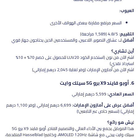
العيوب:
السعر مرتفع مقارنة ببعض الهواتف الأخرى
التقييم:
4.8/5 (1,589 مراجعة)
أفضل لـ:
عشاق التصوير، اللاعبين، والمستخدمين الذين يحتاجون جهاز قوي
أين تشتري؟
اشترِ الآن من نون (استخدم الكود LUV20 للحصول على خصم 70% + 10%
استرداد نقدي)
اشترِ الآن من أمازون الإمارات (وفر لغاية 2,045 درهم إماراتي)
6. أوبو فايند X9 برو 5G سيلك وايت
السعر العادي:
5,599 درهم إماراتي
أفضل عرض على أمازون الإمارات:
6,699 درهم إماراتي (وفر 1,100 درهم
إماراتي) (تسعير خاص عبر التابعين!)
ليش هو رائع؟
هذا الموبايل يجمع بين الأداء العالي والتصميم الفاخر. أوبو فايند X9 برو 5G
سيلك وايت ييجي مع شاشة AMOLED 120Hz، وكاميرا Hasselblad المتقدمة،