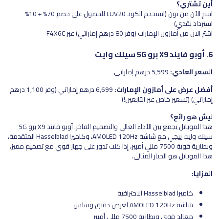
أين تشتري؟
اشترِ الآن من نون (استخدم الكود LUV20 للحصول على خصم 70% + 10%
استرداد نقدي)
اشترِ الآن من أمازون الإمارات (وفر 80 درهم إماراتي) عبر F4X6C
6. أوبو فايند X9 برو 5G سيلك وايت
السعر العادي:
5,599 درهم إماراتي
أفضل عرض على أمازون الإمارات:
6,699 درهم إماراتي (وفر 1,100 درهم
إماراتي) (تسعير خاص عبر التابعين!)
ليش هو رائع؟
هذا الموبايل يجمع بين الأداء العالي والتصميم الفاخر. أوبو فايند X9 برو 5G
سيلك وايت ييجي مع شاشة AMOLED 120Hz، وكاميرا Hasselblad المتقدمة،
وبطارية قوية 7500 مللي أمبير، إذا كنت تدور على جهاز قوي مع تصميم مميز،
هذا الموبايل هو الخيار المثالي.
المزايا:
كاميرا Hasselblad الاحترافية
شاشة AMOLED 120Hz لعرض دقيق وسلس
معالج قوي وبطارية 7500 مللي أمبير