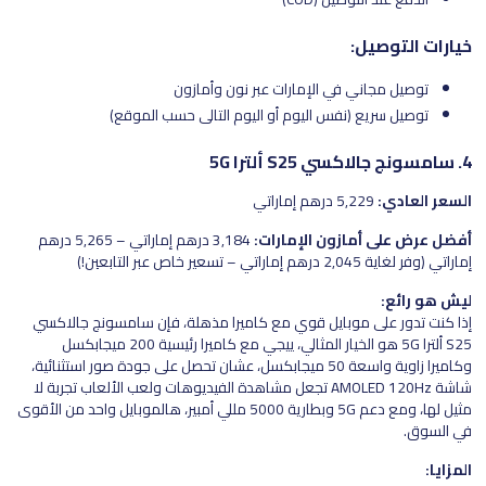
خيارات التوصيل:
توصيل مجاني في الإمارات عبر نون وأمازون
توصيل سريع (نفس اليوم أو اليوم التالي حسب الموقع)
4. سامسونج جالاكسي S25 ألترا 5G
السعر العادي:
5,229 درهم إماراتي
أفضل عرض على أمازون الإمارات:
3,184 درهم إماراتي – 5,265 درهم
إماراتي (وفر لغاية 2,045 درهم إماراتي – تسعير خاص عبر التابعين!)
ليش هو رائع:
إذا كنت تدور على موبايل قوي مع كاميرا مذهلة، فإن سامسونج جالاكسي
S25 ألترا 5G هو الخيار المثالي، ييجي مع كاميرا رئيسية 200 ميجابكسل
وكاميرا زاوية واسعة 50 ميجابكسل، عشان تحصل على جودة صور استثنائية،
شاشة AMOLED 120Hz تجعل مشاهدة الفيديوهات ولعب الألعاب تجربة لا
مثيل لها، ومع دعم 5G وبطارية 5000 مللي أمبير، هالموبايل واحد من الأقوى
في السوق.
المزايا: