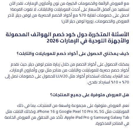
مع العروض الرائعة والخصومات الكبيرة من نون وأمازون الإمارات، تقدر الآن
تستفيد من أفضل الأسعار على أحدث الموبايلات والتابلتات، لا تفوت الفرصة!
احصل على خصومات لغاية 70% مع أكواد الخصم الحصرية من لوفن ديلز. لآخر
العروض والخصومات، زوروا لوفن ديلز الآن!
الأسئلة المتكررة حول كود خصم الهواتف المحمولة
والأجهزة اللوحية في الإمارات 2026
كيف يمكنني الحصول على أكواد خصم للموبايلات والتابلت؟
يمكنك الحصول على أكواد الخصم من خلال زيارة متجر لوفن ديلز، حيث نقدم
أكواد خصم حصرية للموبايلات والتابلت من متاجر مثل نون وأمازون الإمارات،
عند الشراء، يمكنك استخدام أكواد مثل LUV20 للحصول على خصومات تصل إلى
70% + 10% استرداد نقدي.
هل العروض متوفرة على جميع المنتجات؟
نعم، العروض متوفرة على مجموعة واسعة من المنتجات، بما في ذلك
الموبايلات مثل Google Pixel 10 Pro XL 5G و iPhone 16، وكذلك التابلت مثل
Samsung Galaxy Tab و Apple iPad Pro، تأكد من التحقق من العروض الخاصة
في المتاجر المذكورة.