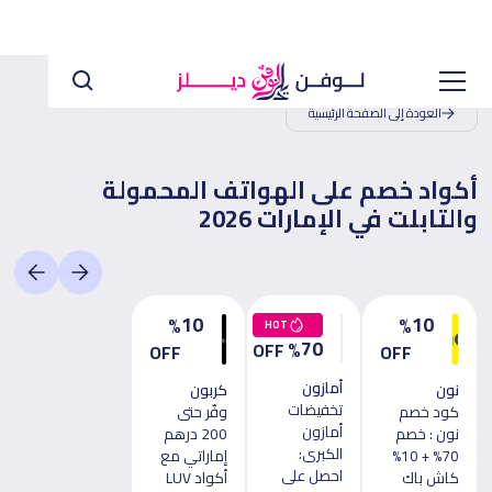
العودة إلى الصفحة الرئيسية
أكواد خصم على الهواتف المحمولة
والتابلت في الإمارات 2026
10
10
%
%
HOT
70
%
OFF
OFF
OFF
أمازون
نون
كربون
تخفيضات
كود خصم
وفّر حتى
أمازون
نون : خصم
200 درهم
الكبرى:
70% + 10%
إماراتي مع
احصل على
كاش باك
أكواد LUV