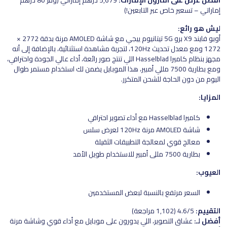
إماراتي – تسعير خاص عبر التابعين!)
ليش هو رائع:
أوبو فايند X9 برو 5G تيتانيوم ييجي مع شاشة AMOLED مرنة بدقة 2772 ×
1272 ومع معدل تحديث 120Hz، لتجربة مشاهدة استثنائية، بالإضافة إلى أنه
مجهز بنظام كاميرا Hasselblad اللي تنتج صور رائعة، أداء عالي الجودة واحترافي،
ومع بطارية 7500 مللي أمبير، هذا الموبايل يضمن لك استخدام مستمر طوال
اليوم من دون الحاجة للشحن المتكرر.
المزايا:
كاميرا Hasselblad مع أداء تصوير احترافي
شاشة AMOLED مرنة 120Hz لعرض سلس
معالج قوي لمعالجة التطبيقات الثقيلة
بطارية 7500 مللي أمبير للاستخدام طويل الأمد
العيوب:
السعر مرتفع بالنسبة لبعض المستخدمين
التقييم:
4.6/5 (1,102 مراجعة)
أفضل لـ:
عشاق التصوير، اللي يدورون على موبايل مع أداء قوي وشاشة مرنة