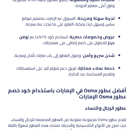
وفق أعلى معايير الجودة.
تجربة سهلة ومريحة:
التسوق عبر الإنترنت بتصميم موقع
سلس وسهل حيث يمكنك العثور على ما تبحث عنه بسرعة.
عروض وخصومات حصرية:
استخدم كود LUV10 عبر
لوفن
ديلز
للحصول على خصم إضافي على مشترياتك.
شحن سريع وآمن:
وصول العطور إلى باب منزلك بأمان وسرعة.
خدمة عملاء ممتازة:
فريق دعم متوفر للرد على استفساراتك
وتقديم المساعدة عند الحاجة.
أفضل عطور Osma في الإمارات باستخدام كود خصم
عطور Osma الإمارات
عطور الرجال والنساء
تقدم عطور Osma مجموعة متنوعة من العطور المصممة للرجال والنساء،
حيث تمزج بين الأنواع الكلاسيكية والحديثة، تمنحك هذه العطور شعورًا بالثقة