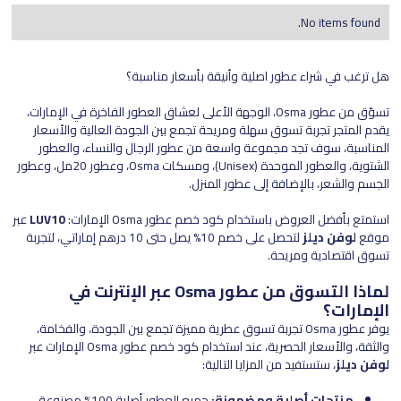
No items found.
هل ترغب في شراء عطور اصلية وأنيقة بأسعار مناسبة؟
تسوّق من عطور Osma، الوجهة الأعلى لعشاق العطور الفاخرة في الإمارات،
يقدم المتجر تجربة تسوق سهلة ومريحة تجمع بين الجودة العالية والأسعار
المناسبة، سوف تجد مجموعة واسعة من عطور الرجال والنساء، والعطور
الشتوية، والعطور الموحدة (Unisex)، ومسكات Osma، وعطور 20مل، وعطور
الجسم والشعر، بالإضافة إلى عطور المنزل.
استمتع بأفضل العروض باستخدام كود خصم عطور Osma الإمارات:
LUV10
عبر
موقع
لوفن ديلز
لتحصل على خصم 10% يصل حتى 10 درهم إماراتي، لتجربة
تسوق اقتصادية ومريحة.
لماذا التسوق من عطور Osma عبر الإنترنت في
الإمارات؟
يوفر عطور Osma تجربة تسوق عطرية مميزة تجمع بين الجودة، والفخامة،
والثقة، والأسعار الحصرية، عند استخدام كود خصم عطور Osma الإمارات عبر
لوفن ديلز
، ستستفيد من المزايا التالية:
منتجات أصلية ومضمونة:
جميع العطور أصلية 100% مصنوعة