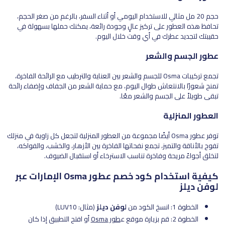
حجم 20 مل مثالي للاستخدام اليومي أو أثناء السفر، بالرغم من صغر الحجم،
تحافظ هذه العطور على تركيز عالٍ وجودة رائعة، يمكنك حملها بسهولة في
حقيبتك لتجديد عطرك في أي وقت خلال اليوم.
عطور الجسم والشعر
تجمع تركيبات Osma للجسم والشعر بين العناية والترطيب مع الرائحة الفاخرة،
تمنح شعورًا بالانتعاش طوال اليوم، مع حماية الشعر من الجفاف وإضفاء رائحة
تبقى طويلاً على الجسم والشعر معًا.
العطور المنزلية
توفر عطور Osma أيضًا مجموعة من العطور المنزلية لتجعل كل زاوية في منزلك
تفوح بالأناقة والتميز، تجمع نفحاتها الفاخرة بين الأزهار، والخشب، والفواكه،
لتخلق أجواءً مريحة وفاخرة تناسب الاسترخاء أو استقبال الضيوف.
كيفية استخدام كود خصم عطور Osma الإمارات عبر
لوفن ديلز
الخطوة 1: انسخ الكود من
لوفن ديلز
(مثال: LUV10)
الخطوة 2: قم بزيارة موقع ع
طور Osma
أو افتح التطبيق إذا كان