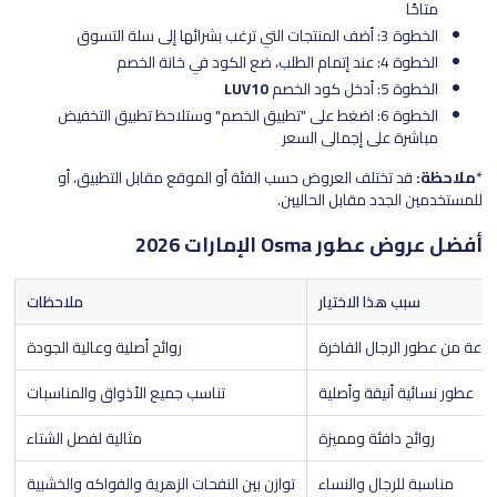
متاحًا
الخطوة 3: أضف المنتجات التي ترغب بشرائها إلى سلة التسوق
الخطوة 4: عند إتمام الطلب، ضع الكود في خانة الخصم
الخطوة 5: أدخل كود الخصم
LUV10
الخطوة 6:
اضغط على "تطبيق الخصم" وستلاحظ تطبيق التخفيض
مباشرة على إجمالي السعر
*
ملاحظة:
قد تختلف العروض حسب الفئة أو الموقع مقابل التطبيق، أو
للمستخدمين الجدد مقابل الحاليين.
أفضل عروض عطور Osma الإمارات 2026
سبب هذا الاختيار
ملاحظات
عة من عطور الرجال الفاخرة
روائح أصلية وعالية الجودة
عطور نسائية أنيقة وأصلية
تناسب جميع الأذواق والمناسبات
روائح دافئة ومميزة
مثالية لفصل الشتاء
مناسبة للرجال والنساء
توازن بين النفحات الزهرية والفواكه والخشبية