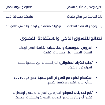
صغيرة وعطرية، مثالية للسفر
صغيرة وسهلة الحمل
لعناية اليومية مع روائح فاخرة
منعشة وطويلة الأمد
نزلك يفوح بالأناقة والفخامة
تركيبات متقنة من الزهور والخشب والفواكه
نصائح للتسوق الذكي والاستفادة القصوى
العروض الموسمية والمناسبات الخاصة:
أفضل أوقات
التسوق للحصول على خصومات إضافية.
تجنب الشراء العشوائي:
اختر المنتجات التي تحتاجها لتجنب
الإفراط في الإنفاق.
استخدام الكود مع العروض الموسمية:
دمج كود
LUV10
مع أي عرض نشط يزيد قيمة الخصم.
تابع تحديثات الموقع:
اشترك في النشرات البريدية والإشعارات
لتكون أول من يعرف عن العروض الحصرية والمنتجات الجديدة.