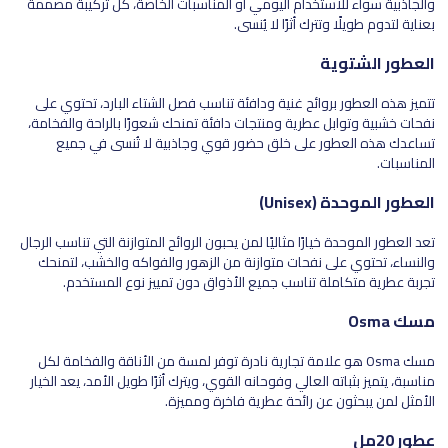
والجاذبية سواء للاستخدام اليومي أو المناسبات الخاصة، كل تركيبة مصممة
بعناية لتدوم طويلًا وتترك أثرًا لا يُنسى.
العطور الشتوية
تتميز هذه العطور بروائح غنية ودافئة تناسب فصل الشتاء البارد، تحتوي على
نفحات خشبية وتوابل عطرية ومنتجات دافئة تمنحك شعورًا بالراحة والفخامة،
تساعدك هذه العطور على خلق حضور قوي وجاذبية لا تُنسى في جميع
المناسبات.
العطور الموحدة (Unisex)
تعد العطور الموحدة خيارًا مثاليًا لمن يحبون الروائح المتوازنة التي تناسب الرجال
والنساء، تحتوي على نفحات متوازنة من الزهور والفواكه والخشب، لتمنحك
تجربة عطرية متكاملة تناسب جميع الأذواق دون تمييز نوع المستخدم.
مسك Osma
مسك Osma هو علامة تجارية نادرة توفر لمسة من الأناقة والفخامة لكل
مناسبة، يتميز بثباته العالي وفوحانه القوي، ويترك أثرًا طويل الأمد، يعد الخيار
الأمثل لمن يبحثون عن رائحة عطرية فاخرة ومميزة.
عطور 20مل