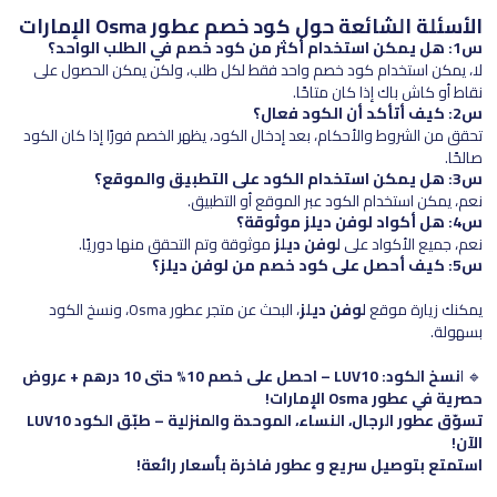
الأسئلة الشائعة حول كود خصم عطور Osma الإمارات
س1: هل يمكن استخدام أكثر من كود خصم في الطلب الواحد؟
لا، يمكن استخدام كود خصم واحد فقط لكل طلب، ولكن يمكن الحصول على
نقاط أو كاش باك إذا كان متاحًا.
س2: كيف أتأكد أن الكود فعال؟
تحقق من الشروط والأحكام، بعد إدخال الكود، يظهر الخصم فورًا إذا كان الكود
صالحًا.
س3: هل يمكن استخدام الكود على التطبيق والموقع؟
نعم، يمكن استخدام الكود عبر الموقع أو التطبيق.
س4: هل أكواد لوفن ديلز موثوقة؟
نعم، جميع الأكواد على
لوفن ديلز
موثوقة وتم التحقق منها دوريًا.
س5: كيف أحصل على كود خصم من لوفن ديلز؟
يمكنك زيارة موقع
لوفن ديلز
، البحث عن متجر عطور Osma، ونسخ الكود
بسهولة.
🔹 ا
نسخ الكود: LUV10 – احصل على خصم 10% حتى 10 درهم + عروض
حصرية في عطور Osma الإمارات!
تسوّق عطور الرجال، النساء، الموحدة والمنزلية – طبّق الكود LUV10
الآن!
استمتع بتوصيل سريع و عطور فاخرة بأسعار رائعة!