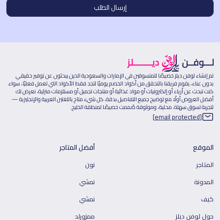
تم إنشاء لوفن ديلز خصيصًا للمتسوقين في الإمارات والسعودية الذين يبحثون عن توفير حقيقي
بدون عناء، يقوم فريقنا بالتحقق من أكواد الخصم يوميًا لتجد فقط الأكواد التي تعمل فعليًا، سواء
كنت تبحث عن أزياء أو إلكترونيات أو مواد غذائية أو منتجات تجميل أو مستلزمات منزلية، نعرض لك
أفضل العروض أولًا مع توضيح جميع التفاصيل بدقة، كل شيء متاح باللغتين العربية والإنجليزية —
لتجربة تسوق سهلة، محلية، وموثوقة صُممت خصيصًا لمنطقة الخليج.
[email protected]
الموقع
أفضل المتاجر
المتاجر
نون
المدونة
نمشي
كيف
نمشي
حول لوفن ديلز
ممزورلد