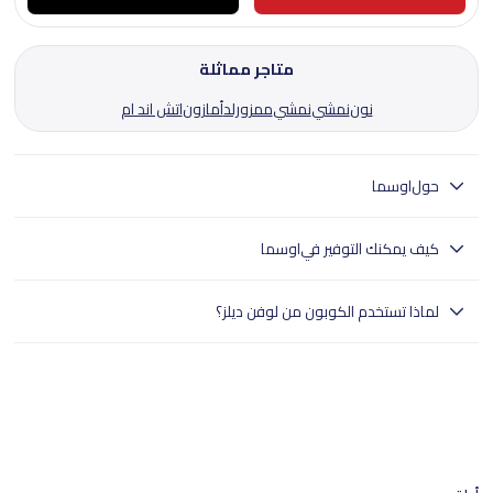
متاجر مماثلة
نون
نمشي
نمشي
ممزورلد
أمازون
اتش اند ام
حول
اوسما
اوسما الإمارات تقدّم عطورًا فاخرة بعناية مع أفضل العروض والتوصيل السريع.
كيف يمكنك التوفير في
اوسما
تقدّم أوسما الإمارات مجموعة واسعة من مستحضرات التجميل والعناية
لماذا تستخدم الكوبون من لوفن ديلز؟
بالبشرة والمنتجات المختارة بعناية، لتجمع بين الجودة والابتكار والأناقة.
تساعدك أوسما على اكتشاف أفضل العروض وأكواد الخصم المتوفّرة على
- تختبر لوفن ديلز بدقة جميع الكوبونات.
جميع منتجات التجميل والعناية. تسوّقي عبر أوسما الإمارات لتجد منتجات
- وهذا يضمن تجربة تسوق سلسة للمستخدمين في جميع أنحاء الإمارات
تناسب جميع الأذواق والاحتياجات الشخصية. عند الدفع، استخدمي كود خصم
العربية المتحدة.
أوسما للحصول على عروض خاصة وتوفير أكبر. استمتعي بطرق دفع آمنة
- تسوق بثقة مع لوفن ديلز للعثور على خصومات موثوقة.
وتوصيل سريع إلى باب منزلك. مع أوسما، ارتقي بتجربتك الشرائية واستمتعي
بأفضل مستحضرات التجميل والعناية بالبشرة مع الجودة والأناقة.