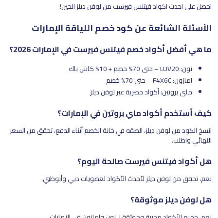
احصل على احدث اكواد فيتنس فيرست من لوفن ديلز الحين!
الأسئلة الشائعة عن كود خصم اللياقة الإمارات
ما هي أفضل أكواد خصم فيتنس فيرست في الإمارات 2026؟
نون: LUV20 – حتى 70% خصم + 10% كاش باك
امازون: F4X6C – حتى 70% خصم
ماي بروتين: أكواد حصرية عبر لوفن ديلز
كيف أستخدم أكواد ماي بروتين في الإمارات؟
انسخ الكود من لوفن ديلز، الصقه في خانة الخصم أثناء الدفع، تحقق من السعر
النهائي واطلب.
هل أكواد فيتنس فيرست صالحة اليوم؟
نعم، تحقق من لوفن ديلز لأحدث الأكواد لعضويات دبي وأبوظبي.
هل لوفن ديلز موثوقة؟
نعم، جميع الأكواد مجربة وموثقة لـ نون وامازون في الإمارات.