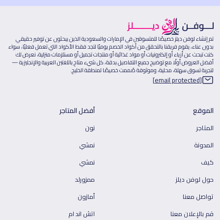
تم إنشاء لوفن ديلز خصيصًا للمتسوقين في الإمارات والسعودية الذين يبحثون عن توفير حقيقي
بدون عناء، يقوم فريقنا بالتحقق من أكواد الخصم يوميًا لتجد فقط الأكواد التي تعمل فعليًا، سواء
كنت تبحث عن أزياء أو إلكترونيات أو مواد غذائية أو منتجات تجميل أو مستلزمات منزلية، نعرض لك
أفضل العروض أولًا مع توضيح جميع التفاصيل بدقة، كل شيء متاح باللغتين العربية والإنجليزية —
لتجربة تسوق سهلة، محلية، وموثوقة صُممت خصيصًا لمنطقة الخليج.
[email protected]
الموقع
أفضل المتاجر
المتاجر
نون
المدونة
نمشي
كيف
نمشي
حول لوفن ديلز
ممزورلد
تواصل معنا
أمازون
قم بالإعلان معنا
اتش اند ام