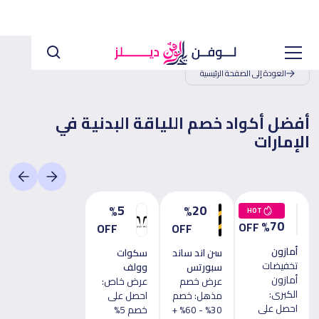
العودة إلى الصفحة الرئيسية
أفضل أكواد خصم اللياقة البدنية في
الإمارات
5
20
%
%
HOT
70
%
OFF
OFF
OFF
أمازون
سن اند ساند
سكوات
تخفيضات
سبورتس
وولف
أمازون
عرض خصم
عرض خاص:
الكبرى:
مذهل: خصم
احصل على
احصل على
30% - 60% +
خصم 5%