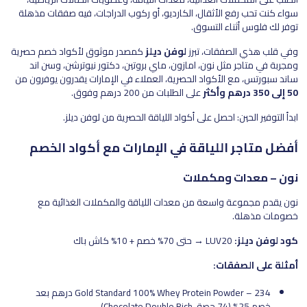
سواء كنت تحب رفع الأثقال، الكارديو، أو ركوب الدراجات، فيه صفقات مذهلة
توفر لك فلوس أثناء التسوق.
وفي قلب هذي الصفقات، تبرز
لوفن ديلز
كمصدر موثوق لأكواد خصم حصرية
ومجربة في متاجر مثل نون، امازون، ماي بروتين، دكتور نيوترشن، وسن اند
ساند سبورتس، مع الأكواد الحصرية، العملاء في الإمارات يقدرون يوفرون من
50 إلى 350 درهم وأكثر
على الطلبات من 200 درهم وفوق.
ابدأ التوفير الحين: احصل على أكواد اللياقة الحصرية من لوفن ديلز.
أفضل متاجر اللياقة في الإمارات مع أكواد الخصم
نون – معدات ومكملات
نون يقدم مجموعة واسعة من معدات اللياقة والمكملات الغذائية مع
خصومات مذهلة.
كود لوفن ديلز:
LUV20 → حتى 70% خصم + 10% كاش باك
أمثلة على الصفقات:
Gold Standard 100% Whey Protein Powder – 234 درهم بعد
خصم 25% (74 حصة، Chocolate Double Rich)