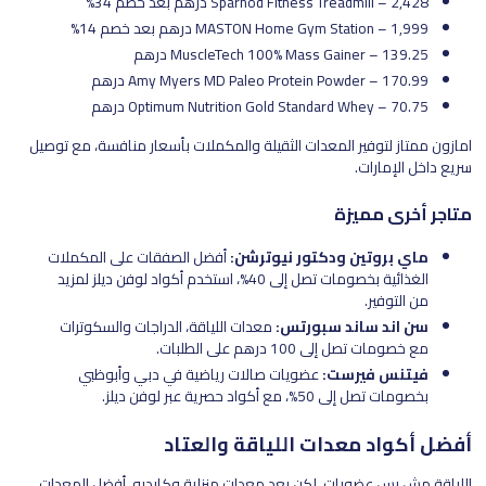
Sparnod Fitness Treadmill – 2,428 درهم بعد خصم 34%
MASTON Home Gym Station – 1,999 درهم بعد خصم 14%
MuscleTech 100% Mass Gainer – 139.25 درهم
Amy Myers MD Paleo Protein Powder – 170.99 درهم
Optimum Nutrition Gold Standard Whey – 70.75 درهم
امازون ممتاز لتوفير المعدات الثقيلة والمكملات بأسعار منافسة، مع توصيل
سريع داخل الإمارات.
متاجر أخرى مميزة
ماي بروتين ودكتور نيوترشن:
أفضل الصفقات على المكملات
الغذائية بخصومات تصل إلى 40%، استخدم أكواد لوفن ديلز لمزيد
من التوفير.
سن اند ساند سبورتس:
معدات اللياقة، الدراجات والسكوترات
مع خصومات تصل إلى 100 درهم على الطلبات.
فيتنس فيرست:
عضويات صالات رياضية في دبي وأبوظبي
بخصومات تصل إلى 50%، مع أكواد حصرية عبر لوفن ديلز.
أفضل أكواد معدات اللياقة والعتاد
اللياقة مش بس عضويات، لكن بعد معدات منزلية وكارديو، أفضل المعدات