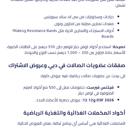
تشمل:
دراجات وسكوترات من سن اند ساند سبورتس
معدات تمارين منزلية من امازون ونون
أدوات الاسترخاء والتمارين الحرة مثل Resistance Bands وPilates
Boards
نصيحة:
استخدم أكواد لوفن ديلز لتوفير حتى 350 درهم على الطلبات الكبيرة،
الأسعار عادة تتراوح بين 200 – 1,000 درهم حسب النوع والجودة.
صفقات عضويات الصالات في دبي وعروض الاشتراك
للي يبحث عن عضويات صالات رياضية، فيه عروض كثيرة:
فيتنس فيرست:
خصومات تصل إلى 50% مع أكواد انترتينر
المتوفرة في لوفن ديلز.
DSF 2026 و12.12:
عروض حصرية للأعضاء الجدد.
أكواد المكملات الغذائية والتغذية الرياضية
المكملات الغذائية هي أساس أي برنامج لياقة، بعض العروض الحالية: