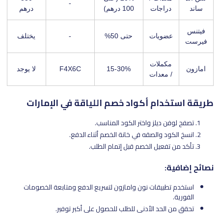
-
ساند
دراجات
100 درهم)
درهم
فيتنس
عضويات
حتى 50%
-
يختلف
فيرست
مكملات
امازون
15-30%
F4X6C
لا يوجد
/ معدات
طريقة استخدام أكواد خصم اللياقة في الإمارات
تصفح لوفن ديلز واختر الكود المناسب.
انسخ الكود والصقه في خانة الخصم أثناء الدفع.
تأكد من تفعيل الخصم قبل إتمام الطلب.
نصائح إضافية:
استخدم تطبيقات نون وامازون لتسريع الدفع ومتابعة الخصومات
الفورية.
تحقق من الحد الأدنى للطلب للحصول على أكبر توفير.