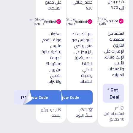
خصم يصل
خصم إضافي
على جميع
إلى 70%
20%
المنتجات
Show
Show
Show
Verified
Verified
Verified
Details
Details
Details
استفد من
سن اند ساند
سكوات
تخفيضات
سبورتس هو
وولف تقدم
أمازون
متجر رياضي
ملابس
الإمارات على
بارز يركز على
رياضية عالية
الإلكترونيات،
دعم وتعزيز
الجودة
الأزياء،
النشاط
مستوحاة
والمنتجات
البدني
من روح
المنزلية
والحياة
التحدي
النشطة.
والالتزام.
Get
Deal
P1
KBZ17
Show Code
Show Code
⏰ آخر
🏆 الأكثر
🚨 جديد ويثير
استخدام قبل
نسخًا اليوم
الضجة
10 دقايق