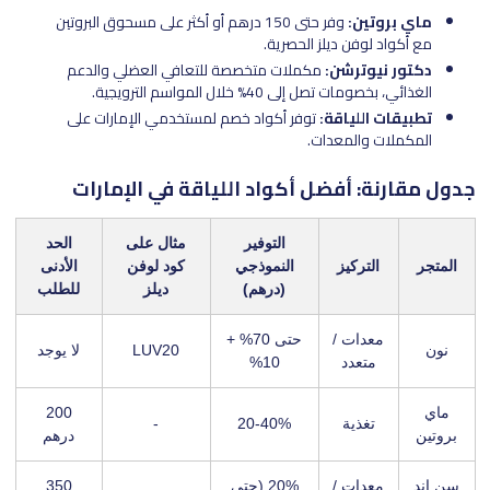
ماي بروتين:
وفر حتى 150 درهم أو أكثر على مسحوق البروتين
مع أكواد لوفن ديلز الحصرية.
دكتور نيوترشن:
مكملات متخصصة للتعافي العضلي والدعم
الغذائي، بخصومات تصل إلى 40% خلال المواسم الترويجية.
تطبيقات اللياقة:
توفر أكواد خصم لمستخدمي الإمارات على
المكملات والمعدات.
جدول مقارنة: أفضل أكواد اللياقة في الإمارات
التوفير
مثال على
الحد
المتجر
التركيز
النموذجي
كود لوفن
الأدنى
(درهم)
ديلز
للطلب
معدات /
حتى 70% +
نون
LUV20
لا يوجد
متعدد
10%
ماي
200
تغذية
20-40%
-
بروتين
درهم
سن اند
معدات /
20% (حتى
350