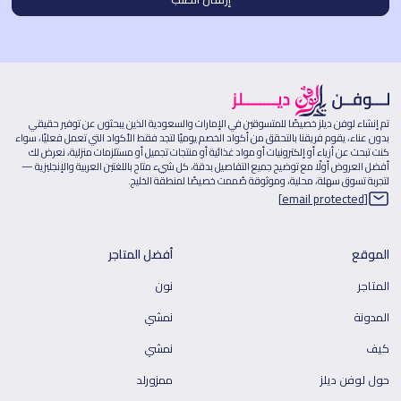
تم إنشاء لوفن ديلز خصيصًا للمتسوقين في الإمارات والسعودية الذين يبحثون عن توفير حقيقي
بدون عناء، يقوم فريقنا بالتحقق من أكواد الخصم يوميًا لتجد فقط الأكواد التي تعمل فعليًا، سواء
كنت تبحث عن أزياء أو إلكترونيات أو مواد غذائية أو منتجات تجميل أو مستلزمات منزلية، نعرض لك
أفضل العروض أولًا مع توضيح جميع التفاصيل بدقة، كل شيء متاح باللغتين العربية والإنجليزية —
لتجربة تسوق سهلة، محلية، وموثوقة صُممت خصيصًا لمنطقة الخليج.
[email protected]
الموقع
أفضل المتاجر
المتاجر
نون
المدونة
نمشي
كيف
نمشي
حول لوفن ديلز
ممزورلد