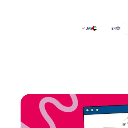
UAE
EN