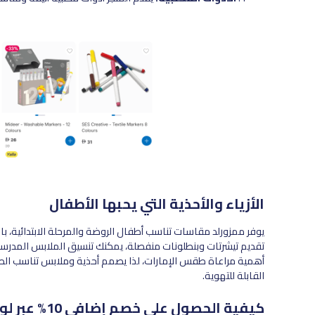
الأزياء والأحذية التي يحبها الأطفال
يوفر ممزورلد مقاسات تناسب أطفال الروضة والمرحلة الابتدائية، 
تقديم تيشرتات وبنطلونات منفصلة، يمكنك تنسيق الملابس المدرسي
أهمية مراعاة طقس الإمارات، لذا يصمم أحذية وملابس تناسب الط
القابلة للتهوية.
كيفية الحصول على خصم إضافي 10% عبر لوفن ديلز