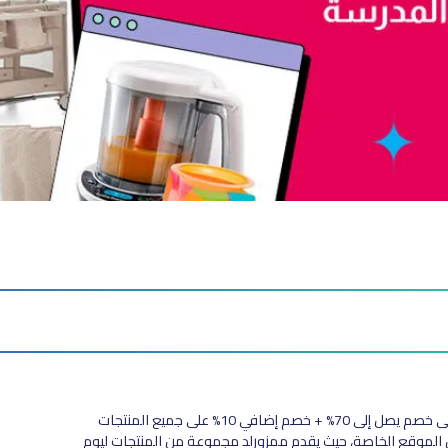
استعد لـ العودة إلى المدرسة مع ممزورلد! احصل على خصم يصل إلى 70% + خصم إضافي 10% على جميع المنتجات
توفر على لوفن ديلز PL49، لا تفوت عروض الموقع الخاصة، حيث يقدم ممزورلد مجموعة من المنتجات ليوم