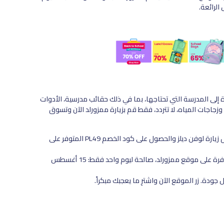
وأجود أغراض العودة إلى المدرسة التي تحتاجها، بما في ذلك حقائب مدرسية، الأدوات
زجاجات المياه، لا تتردد، فقط قم بزيارة ممزورلد الآن وتسوق
ستحصل على خصم يصل إلى 70% بالإضافة إلى 10% إضافية من خلال زيارة لوفن ديلز والحصول على كود الخصم PL49 المتوفر على
كما يمكنك الاطلاع على عروض ممزورلد للعودة إلى المدرسة المتوفرة على موقع ممزورلد، صالحة ليوم واحد فقط: 15 أغسطس
دة. زر الموقع الآن واشترِ ما يعجبك مبكراً.