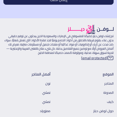
تم إنشاء لوفن ديلز خصيصًا للمتسوقين في الإمارات والسعودية الذين يبحثون عن توفير حقيقي
بدون عناء، يقوم فريقنا بالتحقق من أكواد الخصم يوميًا لتجد فقط الأكواد التي تعمل فعليًا، سواء
كنت تبحث عن أزياء أو إلكترونيات أو مواد غذائية أو منتجات تجميل أو مستلزمات منزلية، نعرض لك
أفضل العروض أولًا مع توضيح جميع التفاصيل بدقة، كل شيء متاح باللغتين العربية والإنجليزية —
لتجربة تسوق سهلة، محلية، وموثوقة صُممت خصيصًا لمنطقة الخليج.
[email protected]
الموقع
أفضل المتاجر
المتاجر
نون
المدونة
نمشي
كيف
نمشي
حول لوفن ديلز
ممزورلد