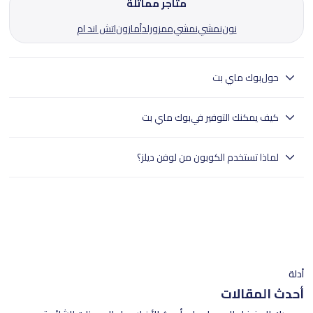
متاجر مماثلة
نون
نمشي
نمشي
ممزورلد
أمازون
اتش اند ام
حول
بوك ماي بت
بوك ماي بت - منصة رعاية الحيوانات الأليفة تقدم خدمات العناية بالحيوانات
كيف يمكنك التوفير في
بوك ماي بت
الأليفة والخدمات البيطرية
بوك ماي بت تُسهّل رعاية حيواناتك الأليفة بخدمات موثوقة تشمل العناية
لماذا تستخدم الكوبون من لوفن ديلز؟
الشخصية، وزيارات الطبيب البيطري، والإقامة.يُساعدك لوفنديلز على العثور على
أحدث عروض بوك ماي بت ورموز الخصم في الإمارات العربية
- تختبر لوفن ديلز بدقة جميع الكوبونات.
المتحدة.استكشف تطبيق بوك ماي بت عبر لوفنديلز واحجز رعاية موثوقة
- وهذا يضمن تجربة تسوق سلسة للمستخدمين في جميع أنحاء الإمارات
لحيوانك الأليف.استخدم رمز الخصم عند الدفع لتوفير المال على أفضل خدمات
العربية المتحدة.
رعاية الحيوانات الأليفة.لوفنديلز تُسهّل تدليل حيوانك الأليف بميزانية محدودة
- تسوق بثقة مع لوفن ديلز للعثور على خصومات موثوقة.
مع بوك ماي بت.
أدلة
أحدث المقالات