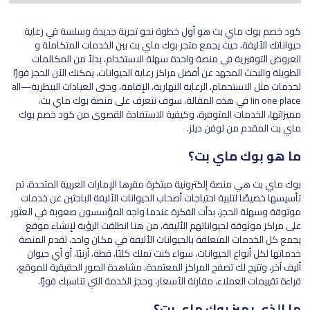
كود خصم بوك ماي بت هو أول خطوة نحو تجربة جديدة وسلسة في رعاية
حيواناتك الأليفة، حيث يجمع متجر بوك ماي بت بين الخدمات المتكاملة و
العروض التوفيرية في منصة واحدة سهلة الاستخدام، بدلاً من المكالمات
الطويلة والبحث المجهد عن أفضل مراكز رعاية الحيوانات، يمكنك الآن الحجز فورًا
لخدمات مثل الاستحمام، الرعاية النهارية، الإقامة، وحتى العيادات البيطرية—all
in one place! في هذه المقالة، سوف نتعرف على منصة بوك ماي بت،
مميزاتها، الخدمات المتوفرة، وكيفية الاستفادة القصوى من كود خصم بوك
ماي بت المقدم من لوفن ديلز.
ما هو بوك ماي بت؟
بوك ماي بت هي منصة إلكترونية مبتكرة مقرها الإمارات العربية المتحدة، تم
تأسيسها خصيصًا لتلبية احتياجات أصحاب الحيوانات الأليفة الباحثين عن خدمات
موثوقة وسهلة الحجز، بدأت الفكرة عندما واجه المؤسسون صعوبة في العثور
على مراكز موثوقة لحيواناتهم الأليفة، من هنا انطلقت الرؤية لإنشاء موقع
يجمع كل الخدمات المتعلقة بالحيوانات الأليفة في مكان واحد، تقدم المنصة
خدماتها لكل أنواع الحيوانات، سواء كنت تملك كلبًا، قطة، أرنبًا، أو أي حيوان
أليف آخر، وتتيح لك تصفح المراكز المعتمدة، مشاهدة الصور الحقيقية للموقع،
قراءة تقييمات العملاء، مقارنة الأسعار، وحجز الخدمة التي تناسبك فورًا.
ما الذي يميز بوك ماي بت؟