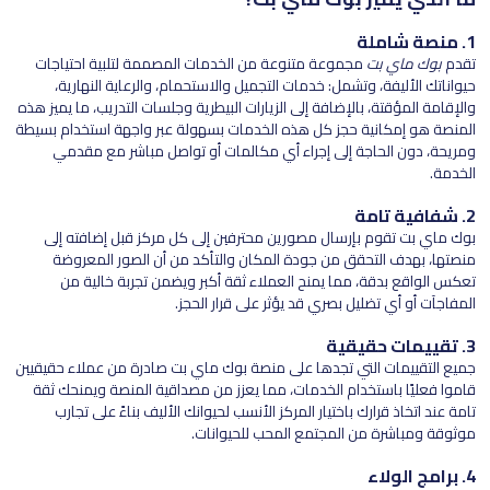
1. منصة شاملة
تقدم
بوك ماي بت
مجموعة متنوعة من الخدمات المصممة لتلبية احتياجات
حيواناتك الأليفة، وتشمل: خدمات التجميل والاستحمام، والرعاية النهارية،
والإقامة المؤقتة، بالإضافة إلى الزيارات البيطرية وجلسات التدريب، ما يميز هذه
المنصة هو إمكانية حجز كل هذه الخدمات بسهولة عبر واجهة استخدام بسيطة
ومريحة، دون الحاجة إلى إجراء أي مكالمات أو تواصل مباشر مع مقدمي
الخدمة.
2. شفافية تامة
بوك ماي بت تقوم بإرسال مصورين محترفين إلى كل مركز قبل إضافته إلى
منصتها، بهدف التحقق من جودة المكان والتأكد من أن الصور المعروضة
تعكس الواقع بدقة، مما يمنح العملاء ثقة أكبر ويضمن تجربة خالية من
المفاجآت أو أي تضليل بصري قد يؤثر على قرار الحجز.
3. تقييمات حقيقية
جميع التقييمات التي تجدها على منصة بوك ماي بت صادرة من عملاء حقيقيين
قاموا فعليًا باستخدام الخدمات، مما يعزز من مصداقية المنصة ويمنحك ثقة
تامة عند اتخاذ قرارك باختيار المركز الأنسب لحيوانك الأليف بناءً على تجارب
موثوقة ومباشرة من المجتمع المحب للحيوانات.
4. برامج الولاء