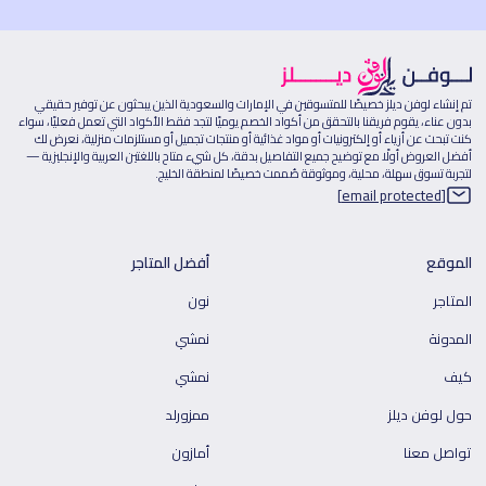
تم إنشاء لوفن ديلز خصيصًا للمتسوقين في الإمارات والسعودية الذين يبحثون عن توفير حقيقي
بدون عناء، يقوم فريقنا بالتحقق من أكواد الخصم يوميًا لتجد فقط الأكواد التي تعمل فعليًا، سواء
كنت تبحث عن أزياء أو إلكترونيات أو مواد غذائية أو منتجات تجميل أو مستلزمات منزلية، نعرض لك
أفضل العروض أولًا مع توضيح جميع التفاصيل بدقة، كل شيء متاح باللغتين العربية والإنجليزية —
لتجربة تسوق سهلة، محلية، وموثوقة صُممت خصيصًا لمنطقة الخليج.
[email protected]
الموقع
أفضل المتاجر
المتاجر
نون
المدونة
نمشي
كيف
نمشي
حول لوفن ديلز
ممزورلد
تواصل معنا
أمازون