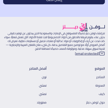
تم إنشاء لوفن ديلز خصيصًا للمتسوقين في الإمارات والسعودية الذين يبحثون عن توفير حقيقي
بدون عناء، يقوم فريقنا بالتحقق من أكواد الخصم يوميًا لتجد فقط الأكواد التي تعمل فعليًا، سواء
كنت تبحث عن أزياء أو إلكترونيات أو مواد غذائية أو منتجات تجميل أو مستلزمات منزلية، نعرض لك
أفضل العروض أولًا مع توضيح جميع التفاصيل بدقة، كل شيء متاح باللغتين العربية والإنجليزية —
لتجربة تسوق سهلة، محلية، وموثوقة صُممت خصيصًا لمنطقة الخليج.
[email protected]
الموقع
أفضل المتاجر
المتاجر
نون
المدونة
نمشي
كيف
نمشي
حول لوفن ديلز
ممزورلد