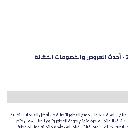
كود خصم فرنش فراجرانس هو فرصتك المثالية للحصول على خصم إضافي بنسبة 10% على جميع العطور الأصلية من أفضل العلامات التجارية
FF1 من لوفن ديلز، إذا كنت من عشاق الروائح الفاخرة وتهتم بجودة العطور وتنوع الخيارات، فإن متجر
 نتعرف هنا على متجر فرنش فراجرانس وأهم منتجاته ومزاياه وطرق