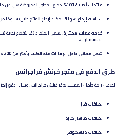
منتجات أصلية 100%
: جميع العطور المعروضة هي من ماركا
سياسة إرجاع سهلة
: يمكنك إرجاع المنتج خلال 30 يومًا من تاريخ التسليم إذا لم تكن راضيًا عنه، بشرط أن يكون بحالته الأصلية.
خدمة عملاء ممتازة
: يسعى المتجر دائمًا لتقديم تجربة 
الاستفسارات.
شحن مجاني داخل الإمارات عند الطلب بأكثر من 200 درهم
طرق الدفع في متجر فرنش فراجرانس
لضمان راحة وأمان العملاء، يوفّر فرنش فراجرانس وسائل دفع إلكتر
بطاقات فيزا
بطاقات ماستر كارد
بطاقات ديسكوفر