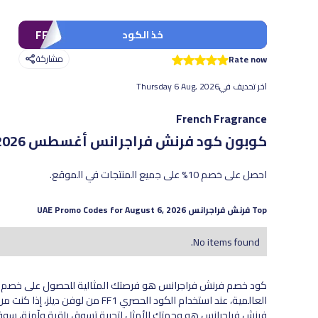
FF1
خذ الكود
مشاركة
Rate now
اخر تحديف في
Thursday 6 Aug, 2026
French Fragrance
كوبون كود فرنش فراجرانس
أغسطس 2026 - أحدث العروض والخصومات الفعّالة
احصل على خصم 10% على جميع المنتجات في الموقع.
Top
فرنش فراجرانس
UAE Promo Codes for
August 6, 2026
No items found.
العالمية، عند استخدام الكود الحصري 
فرنش فراجرانس هو وجهتك الأمثل لتجربة تسوق راقية وآمنة، سوف