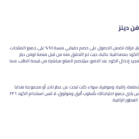
ن ديلز
عند استخدامك كود خصم فرنش فراجرانس FF1 المقدم من لوفن ديلز، فإنك تضمن الحصول على خصم حقيقي بنسبة 10% على جميع المنتجات
الكود بمصداقية عالية، حيث تم التحقق منه من قبل منصة لوفن ديلز
مجرد إدخال الكود عند الدفع، سيُخصم المبلغ مباشرة من قيمة الطلب، مما
عة، راقية، وموفرة، سواء كنت تبحث عن عطر نادر، أو مجموعة هدايا
مميزة، أو ترغب في تجربة عطور عربية أصيلة، فإن متجر فرنش فراجرانس يلبي جميع احتياجاتك بأسلوب أنيق وموثوق، لا تنس استخدام الكود FF1
عطور الراقية.