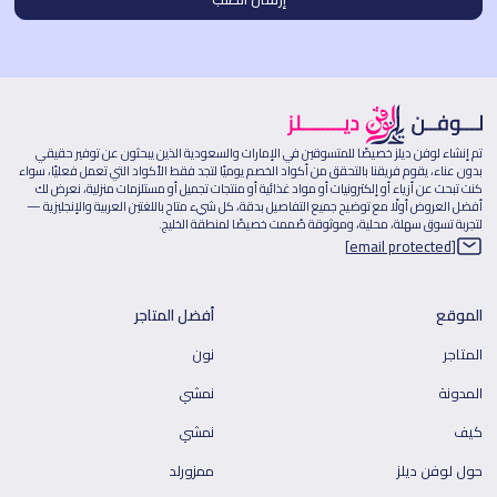
تم إنشاء لوفن ديلز خصيصًا للمتسوقين في الإمارات والسعودية الذين يبحثون عن توفير حقيقي
بدون عناء، يقوم فريقنا بالتحقق من أكواد الخصم يوميًا لتجد فقط الأكواد التي تعمل فعليًا، سواء
كنت تبحث عن أزياء أو إلكترونيات أو مواد غذائية أو منتجات تجميل أو مستلزمات منزلية، نعرض لك
أفضل العروض أولًا مع توضيح جميع التفاصيل بدقة، كل شيء متاح باللغتين العربية والإنجليزية —
لتجربة تسوق سهلة، محلية، وموثوقة صُممت خصيصًا لمنطقة الخليج.
[email protected]
الموقع
أفضل المتاجر
المتاجر
نون
المدونة
نمشي
كيف
نمشي
حول لوفن ديلز
ممزورلد