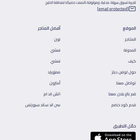
لتجربة تسوق سهلة، محلية، وموثوقة صُممت خصيصًا لمنطقة الخليج.
[email protected]
الموقع
أفضل المتاجر
المتاجر
نون
المدونة
نمشي
كيف
نمشي
حول لوفن ديلز
ممزورلد
تواصل معنا
أمازون
قم بالإعلان معنا
اتش اند ام
قدم كود خصم
سن اند ساند سبورتس
حمّل التطبيق