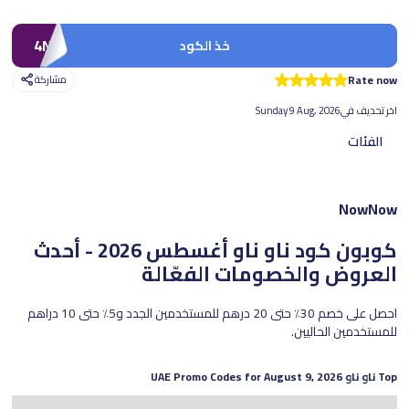
4NP
خذ الكود
Rate now
مشاركة
اخر تحديف في
Sunday 9 Aug, 2026
الفئات
NowNow
كوبون كود ناو ناو
أغسطس 2026 - أحدث
العروض والخصومات الفعّالة
احصل على خصم 30٪ حتى 20 درهم للمستخدمين الجدد و5٪ حتى 10 دراهم
للمستخدمين الحاليين.
Top
ناو ناو
UAE Promo Codes for
August 9, 2026