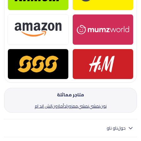
متاجر مماثلة
نون
نمشي
نمشي
ممزورلد
أمازون
اتش اند ام
حول
ناو ناو
ناو ناو هي خدمة توصيل طعام مميزة حيث توفر خيارات متنوعة من