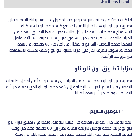
No items found.
إذا كنت تبحث عن طريقة سريعة ومريحة للحصول على مشترياتك اليومية فإن
تطبيق نون ناو ناو هو الخيار الأمثل لك، مع كود خصم ناو ناو، يمكنك
الاستمتاع بتخفيضات رائعة على كل طلب، يوفر لك هذا التطبيق العديد من
المزايا والخدمات التي تجعل من التسوق عبر الإنترنت تجربة استثنائية، ولعل
أهمها خدمة التوصيل السريع والفعّال في أقل من 60 دقيقة، في هذه
المقالة، سوف نتعرف أكثر على مزايا تطبيق ناو ناو وكيف يمكنك الاستفادة
من عروضه الرائعة.
مزايا تطبيق نون ناو ناو
تطبيق نون ناو ناو يقدم العديد من المزايا التي تجعله واحداً من أفضل تطبيقات
التوصيل في العالم العربي، بالإضافة إلى كود خصم ناو ناو الذي يجعله من أكثر
التطبيقات وفرة، من أبرز هذه المزايا:
التوصيل السريع
:
يعد الوقت من العوامل الهامة في حياتنا اليومية، ولهذا فإن تطبيق
نون ناو
ناو
يوفر لك خدمة توصيل سريعة للغاية تصل إلى 60 دقيقة فقط من وقت
إضافة الطلب، مما يعني أنك سوف تحصل على جميع مشترياتك في وقت