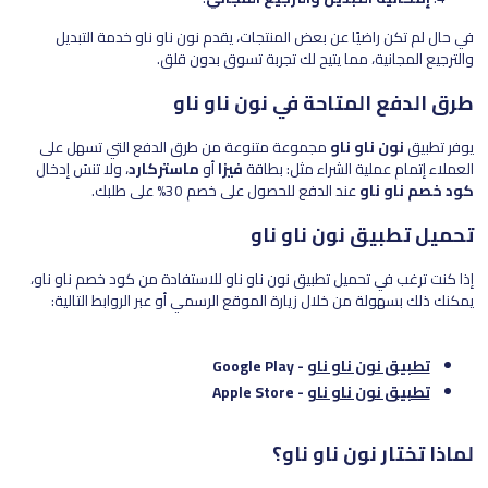
في حال لم تكن راضيًا عن بعض المنتجات، يقدم نون ناو ناو خدمة التبديل
والترجيع المجانية، مما يتيح لك تجربة تسوق بدون قلق.
طرق الدفع المتاحة في نون ناو ناو
يوفر تطبيق
نون ناو ناو
مجموعة متنوعة من طرق الدفع التي تسهل على
العملاء إتمام عملية الشراء مثل: بطاقة
فيزا
أو
ماستركارد
، ولا تنسَ إدخال
كود خصم ناو ناو
عند الدفع للحصول على خصم 30% على طلبك.
تحميل تطبيق نون ناو ناو
إذا كنت ترغب في تحميل تطبيق نون ناو ناو للاستفادة من كود خصم ناو ناو،
يمكنك ذلك بسهولة من خلال زيارة الموقع الرسمي أو عبر الروابط التالية:
تطبيق نون ناو ناو
- Google Play
تطبيق نون ناو ناو
- Apple Store
لماذا تختار نون ناو ناو؟