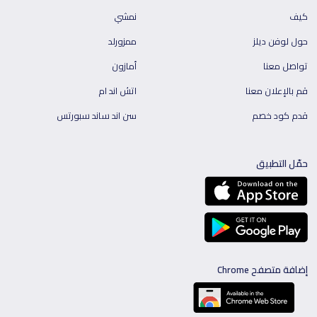
كيف
نمشي
حول لوفن ديلز
ممزورلد
تواصل معنا
أمازون
قم بالإعلان معنا
اتش اند ام
قدم كود خصم
سن اند ساند سبورتس
حمّل التطبيق
إضافة متصفح Chrome