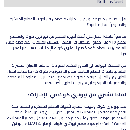
No items found.
هل تبحث عن متجر عصري في الإمارات متخصص في أدوات المطبخ المبتكرة
والصحية بأسعار مناسبة؟
ها هو أمامك! احصل على أحدث أجهزة المطبخ من
نيوتري كوك
واستمتع
بخصم 10% على جميع المنتجات في المتجر (باستثناء المنتجات المعروضة ضمن
العروض) باستخدام
كود خصم نيوتري كوك الإمارات: LUV1
عبر
لوفن
ديلز
.
من القلايات الهوائية إلى القدور الذكية، الشوايات الداخلية، الأفران، محضرات
الطعام، وأدوات المطبخ الخاصة، يقدم لك
نيوتري كوك
كل ما تحتاجه لجعل
الطهي في المنزل تجربة صحية ولذيذة، يجمع المتجر بين التكنولوجيا المتقدمة
والتصميمات المبتكرة ليجعل تجربة الطهي أكثر متعة.
لماذا تشتري من نيوتري كوك في الإمارات؟
يُعد
نيوتري كوك
وجهتك المميزة لأدوات المطبخ المبتكرة والصحية، حيث
يقدم مجموعة من المنتجات التي تجعل الطهي أسرع وأسهل وأكثر صحة.
استفد من فرصة الحصول على خصم حصري بنسبة 10% على جميع المنتجات غير
المخفّضة باستخدام
كود خصم نيوتري كوك الإمارات LUV1
عبر
لوفن
ديلز
.