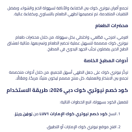
تجمع أفران نيوتري كوك بين الكفاءة والأناقة لسهولة الخبز والشواء، وبفضل
التقنيات المتقدمة، تم تصميمها لطهي الطعام بالتساوي وبكفاءة عالية.
محضرات الطعام
افرمي، امزجي، قطّعي، واخلطي بكل سهولة، من خلال محضرات طعام
نيوتري كوك مصممة لتسهيل عملية تحضير الطعام وتسريعها، مثالية لعشاق
الطبخ الذين يفضلون تجنّب الجهد اليدوي في المطبخ.
أدوات المطبخ الخاصة
تركّز نيوتري كوك على جعل الطهي أسهل للجميع، من خلال أدوات متخصصة
تجمع بين الابتكار والعملية، كل منتج مصمم ليكون متينًا، مريحًا، وفعّالًا.
كود خصم نيوتري كوك دبي 2026: طريقة الاستخدام
لتفعيل الكود بسهولة، اتبع الخطوات التالية:
انسخ
كود خصم نيوتري كوك الإمارات LUV1
من
لوفن ديلز
.
افتح موقع نيوتري كوك الإمارات أو التطبيق.