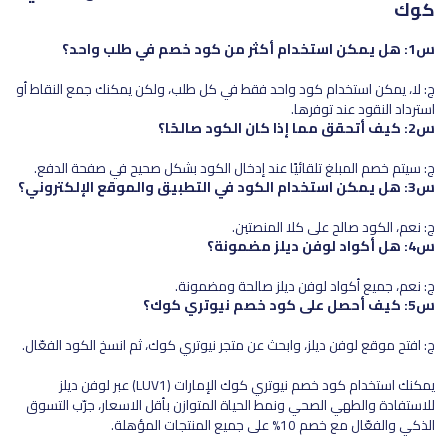
كوك
س1: هل يمكن استخدام أكثر من كود خصم في طلب واحد؟
ج: لا، يمكن استخدام كود واحد فقط في كل طلب، ولكن يمكنك جمع النقاط أو
استرداد النقود عند توفرها.
س2: كيف أتحقق مما إذا كان الكود صالحًا؟
ج: سيتم خصم المبلغ تلقائيًا عند إدخال الكود بشكل صحيح في صفحة الدفع.
س3: هل يمكن استخدام الكود في التطبيق والموقع الإلكتروني؟
ج: نعم، الكود صالح على كلا المنصتين.
س4: هل أكواد لوفن ديلز مضمونة؟
ج: نعم، جميع أكواد لوفن ديلز صالحة ومضمونة.
س5: كيف أحصل على كود خصم نيوتري كوك؟
ج: افتح موقع لوفن ديلز، وابحث عن متجر نيوتري كوك، ثم انسخ الكود الفعّال.
يمكنك استخدام كود خصم نيوتري كوك الإمارات (LUV1) عبر لوفن ديلز
للاستفادة والطهي الصحي ونمط الحياة المتوازن بأقل الاسعار، جرّب التسوق
الذكي والفعّال مع خصم 10% على جميع المنتجات المؤهلة.