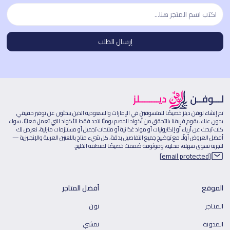
تم إنشاء لوفن ديلز خصيصًا للمتسوقين في الإمارات والسعودية الذين يبحثون عن توفير حقيقي
بدون عناء، يقوم فريقنا بالتحقق من أكواد الخصم يوميًا لتجد فقط الأكواد التي تعمل فعليًا، سواء
كنت تبحث عن أزياء أو إلكترونيات أو مواد غذائية أو منتجات تجميل أو مستلزمات منزلية، نعرض لك
أفضل العروض أولًا مع توضيح جميع التفاصيل بدقة، كل شيء متاح باللغتين العربية والإنجليزية —
لتجربة تسوق سهلة، محلية، وموثوقة صُممت خصيصًا لمنطقة الخليج.
[email protected]
الموقع
أفضل المتاجر
المتاجر
نون
المدونة
نمشي