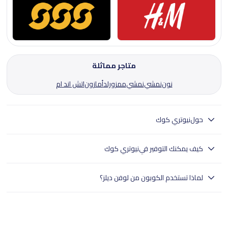
متاجر مماثلة
نون
نمشي
نمشي
ممزورلد
أمازون
اتش اند ام
حول
نيوتري كوك
نيوتري كوك تأسست عام 2019 لتجعل الطهي الصحي أسهل وأسرع وبأسعار
كيف يمكنك التوفير في
نيوتري كوك
تناسب الجميع.
يقدّم متجر نيوتري كوك الإمارات مجموعة واسعة من الأجهزة والأدوات
لماذا تستخدم الكوبون من لوفن ديلز؟
المبتكرة للطهي الصحي، لتجمع بين الجودة، الكفاءة، والتصميم العصري.
يساعدك نيوتري كوك على اكتشاف أفضل العروض وأكواد الخصم المتوفّرة
- تختبر لوفن ديلز بدقة جميع الكوبونات.
على جميع المنتجات، تسوّقي عبر نيوتري كوك الإمارات لتجد منتجات تناسب
- وهذا يضمن تجربة تسوق سلسة للمستخدمين في جميع أنحاء الإمارات
جميع احتياجاتك في الطهي اليومي، عند الدفع، استخدمي كود خصم نيوتري
العربية المتحدة.
كوك للحصول على عروض خاصة وتوفير أكبر، استمتعي بطرق دفع آمنة
- تسوق بثقة مع لوفن ديلز للعثور على خصومات موثوقة.