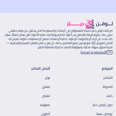
تم إنشاء لوفن ديلز خصيصًا للمتسوقين في الإمارات والسعودية الذين يبحثون عن توفير حقيقي
بدون عناء، يقوم فريقنا بالتحقق من أكواد الخصم يوميًا لتجد فقط الأكواد التي تعمل فعليًا، سواء
كنت تبحث عن أزياء أو إلكترونيات أو مواد غذائية أو منتجات تجميل أو مستلزمات منزلية، نعرض لك
أفضل العروض أولًا مع توضيح جميع التفاصيل بدقة، كل شيء متاح باللغتين العربية والإنجليزية —
لتجربة تسوق سهلة، محلية، وموثوقة صُممت خصيصًا لمنطقة الخليج.
[email protected]
الموقع
أفضل المتاجر
المتاجر
نون
المدونة
نمشي
كيف
نمشي
حول لوفن ديلز
ممزورلد
تواصل معنا
أمازون