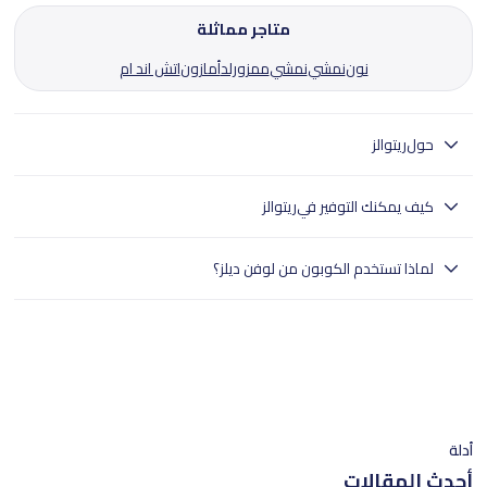
متاجر مماثلة
نون
نمشي
نمشي
ممزورلد
أمازون
اتش اند ام
حول
ريتوالز
ريتوالز تقدم منتجات فاخرة مستوحاة من التقاليد الآسيوية وبأسعار معقولة
كيف يمكنك التوفير في
ريتوالز
للعناية بالمنزل والجسم.
ريتوالز تقدم مجموعة من منتجات الصحة والجمال بأسعار معقولة.تساعدك
لماذا تستخدم الكوبون من لوفن ديلز؟
لوفن ديلز في العثور على قسائم ريتوالز لدبي وأبوظبي والشارقة.اقرأ شروط كل
قسيمة بعناية وانسخ الرمز إذا لزم الأمر.قم بزيارة موقع ريتوالز عبر لوفن ديلز
- تختبر لوفن ديلز بدقة جميع الكوبونات.
واملأ سلة التسوق الخاصة بك.عند الدفع، استخدم رمز القسيمة للحصول على
- وهذا يضمن تجربة تسوق سلسة للمستخدمين في جميع أنحاء الإمارات
الخصم.قدم تفاصيل الشحن والدفع لإتمام عملية الشراء.تجعل لوفن ديلز التوفير
العربية المتحدة.
على منتجات ريتوالز سهلاً.
- تسوق بثقة مع لوفن ديلز للعثور على خصومات موثوقة.
أدلة
أحدث المقالات