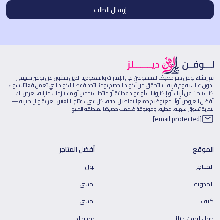
تم إنشاء لوفن ديلز خصيصًا للمتسوقين في الإمارات والسعودية الذين يبحثون عن توفير حقيقي
بدون عناء، يقوم فريقنا بالتحقق من أكواد الخصم يوميًا لتجد فقط الأكواد التي تعمل فعليًا، سواء
كنت تبحث عن أزياء أو إلكترونيات أو مواد غذائية أو منتجات تجميل أو مستلزمات منزلية، نعرض لك
أفضل العروض أولًا مع توضيح جميع التفاصيل بدقة، كل شيء متاح باللغتين العربية والإنجليزية —
لتجربة تسوق سهلة، محلية، وموثوقة صُممت خصيصًا لمنطقة الخليج.
[email protected]
الموقع
أفضل المتاجر
المتاجر
نون
المدونة
نمشي
كيف
نمشي
حول لوفن ديلز
ممزورلد