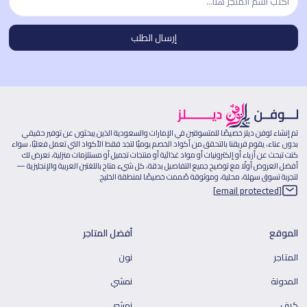
تم إنشاء لوفن ديلز خصيصًا للمتسوقين في الإمارات والسعودية الذين يبحثون عن توفير حقيقي
بدون عناء، يقوم فريقنا بالتحقق من أكواد الخصم يوميًا لتجد فقط الأكواد التي تعمل فعليًا، سواء
كنت تبحث عن أزياء أو إلكترونيات أو مواد غذائية أو منتجات تجميل أو مستلزمات منزلية، نعرض لك
أفضل العروض أولًا مع توضيح جميع التفاصيل بدقة، كل شيء متاح باللغتين العربية والإنجليزية —
لتجربة تسوق سهلة، محلية، وموثوقة صُممت خصيصًا لمنطقة الخليج.
[email protected]
الموقع
أفضل المتاجر
المتاجر
نون
المدونة
نمشي
كيف
نمشي