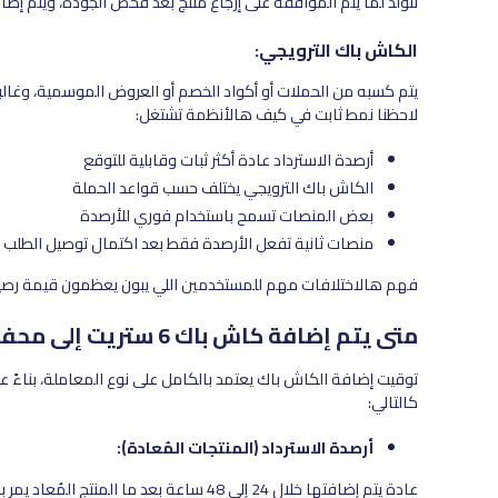
تتولد لما يتم الموافقة على إرجاع منتج بعد فحص الجودة، ويتم إ
الكاش باك الترويجي:
يتم كسبه من الحملات أو أكواد الخصم أو العروض الموسمية، وغالباً 
لاحظنا نمط ثابت في كيف هالأنظمة تشتغل:
أرصدة الاسترداد عادة أكثر ثبات وقابلية للتوقع
الكاش باك الترويجي يختلف حسب قواعد الحملة
بعض المنصات تسمح باستخدام فوري للأرصدة
منصات ثانية تفعل الأرصدة فقط بعد اكتمال توصيل الطلب
فهم هالاختلافات مهم للمستخدمين اللي يبون يعظمون قيمة رصيدهم
متى يتم إضافة كاش باك 6 ستريت إلى محفظتك؟
توقيت إضافة الكاش باك يعتمد بالكامل على نوع المعاملة، بناءً على 
كالتالي:
أرصدة الاسترداد (المنتجات المُعادة):
عادة يتم إضافتها خلال 24 إلى 48 ساعة بعد ما المنتج المُعاد يمر بفحص المستودع. هذا أكثر وقت ثابت وموثوق.