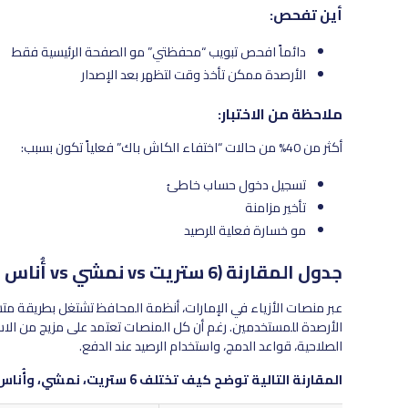
أين تفحص:
دائماً افحص تبويب “محفظتي” مو الصفحة الرئيسية فقط
الأرصدة ممكن تأخذ وقت لتظهر بعد الإصدار
ملاحظة من الاختبار:
أكثر من 40% من حالات “اختفاء الكاش باك” فعلياً تكون بسبب:
تسجيل دخول حساب خاطئ
تأخير مزامنة
مو خسارة فعلية للرصيد
جدول المقارنة (6 ستريت vs نمشي vs أُناس أنظمة المحافظ)
عبر منصات الأزياء في الإمارات، أنظمة المحافظ تشتغل بطريقة متش
الأرصدة للمستخدمين. رغم أن كل المنصات تعتمد على مزيج من الاست
الصلاحية، قواعد الدمج، واستخدام الرصيد عند الدفع.
المقارنة التالية توضح كيف تختلف 6 ستريت، نمشي، وأُناس عبر الميزات الأساسية: