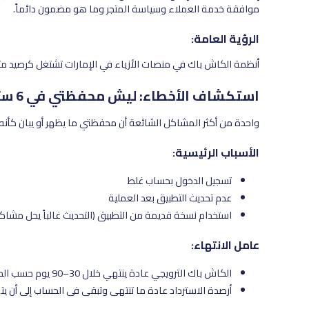
موافقة خدمة العملاء وسياسة المتجر وما هو مضمون دائماً.
الرؤية العامة:
أنظمة الكاش باك في منصات الأزياء في الإمارات تشتغل كرصيد متج
استكشاف الأخطاء: ليش محفظتي في 6 ستريت ما يظهر أو انتهى؟
واحدة من أكثر المشاكل الشائعة أن محفظتي ما يظهر أو يبان كأنه
الأسباب الرئيسية:
تسجيل الدخول بحساب غلط
عدم تحديث التطبيق بعد العملية
استخدام نسخة قديمة من التطبيق (التحديث غالباً يحل مشاك
عامل الانتهاء:
الكاش باك الترويجي عادة ينتهي خلال 30–90 يوم حسب الحملة
أرصدة الاسترداد عادة ما تنتهي وتبقى في الحساب إلى أن يت