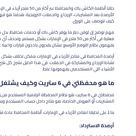
حللنا أنظمة الكاش باك وال
الأرصدة بعد المشتريات، الإرجاع، والحملات الترويجية، هدفنا هو
كيف تنوصف على الورق.
مهم نوضح إن لوفن ديلز ما يوفر كاش باك أو خدمات محافظ، بدل ذ
يفهمون نظام التوفير الأوسع عشان يقدرون ياخذون قرارات واعية ع
أرصدة المحافظ في متاجر الأزياء في الإمارات ممكن تختلف بشكل كب
الأشياء اللي المستخدمين يفهمونها غلط.
ما هو محفظتي في 6 ستريت وكيف يشتغل الكاش باك؟
محفظتي في 6 ستريت هو نظام المحفظة الرقمية المستخدم من
6 ستريت لتخزين الاستردادات
المشتريات أو العروض الخاصة، هو متاح داخل حساب المستخدم وي
بناءً على تحليلنا لمتاجر الأزياء في الإمارات، أنظمة المحافظ عادة ت
أرصدة الاسترداد: