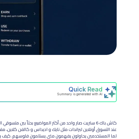
كاش باك 6 ستريت صار واحد من أكثر المواضيع بحثاً بين مت
عند التسوق أونلاين لبراندات مثل نايك و اديداس و كالفن كلاين، م
لما المستخدمين يحاولون يفهمون متى يستلمون فلوسهم، كيف 