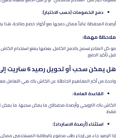
دمج الخصومات (حسب الاختبار):
أرصدة المحفظة غالباً ممكن دمجها مع أكواد خصم صالحة، هذا يخلق
ملاحظة مهمة:
مو كل المتاجر تسمح بالدمج الكامل، بعضها يمنع استخدام الكاش با
قبل تأكيد الدفع.
هل يمكن سحب أو تحويل رصيد 6 ستريت إلى حساب بنكي؟
واحدة من أكبر المفاهيم الخاطئة عن الكاش باك هي التعامل معه كأنه فلوس حقيقية،
القاعدة العامة:
الكاش باك الترويجي وأرصدة محفظتي ما يمكن سحبها، ما يمكن ت
فقط.
استثناء (أرصدة الاسترداد):
إذا الرصيد جاء من إرجاع طلب مدفوع بالبطاقة المستخدمين ممكن ي