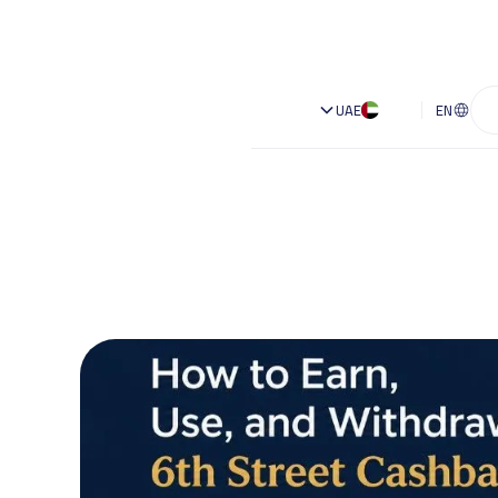
UAE
EN