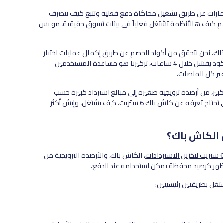
محافظ عبر أكثر من 50 متجر أزياء في الإمارات عن طريق تشغيل محاكاة دفع فعلية وتتبع كيف تتصرف
 فهم كيف هالأنظمة تشتغل فعلياً في بيئات تسوق حقيقية، مو بس
لك، نحن نتحقق من أكواد الخصم عن طريق إكمال عمليات اختبار
فعلية في أكثر من 50 متجر في الإمارات بشكل مستمر، ونحذف أي كود يفشل خلال 4 ساعات، تركيزنا هو مساعدة المستخدمين
بر كل المنصات.
ير، من أرصدة ترويجية صغيرة إلى مبالغ استرداد كبيرة حسب
نشاط الإرجاع والمشاركة في الحملات. في هذا الدليل نشرح كل شي تحتاج تعرفه عن كاش باك 6 ستريت، كيف يشتغل، وإيش أكثر
، الكاش باك، والأرصدة الترويجية من
ظهر كرصيد محفظة يمكن استخدامه عند الدفع.
شتغل بطريقتين رئيسيتين: