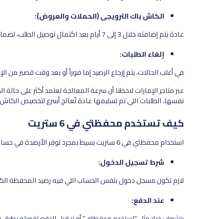
الكاش باك الترويجي (الحملات والعروض):
عادة يتم إضافته خلال 3 إلى 7 أيام بعد اكتمال توصيل الطلب، لضمان أن الطلب ما تم إرجاعه أو إلغاؤه قبل الموافقة النهائية.
إلغاء الطلبات:
في أغلب الحالات، يتم إرجاع الرصيد إما فوراً أو بعد وقت قصير من 
عبر متاجر الإمارات لاحظنا أن سرعة المعالجة تعتمد أكثر على حالة الط
نفسها، الطلبات اللي تم تسليمها عادة تُعالج أسرع لتخصيص الكاش ب
كيف تستخدم محفظتي في 6 ستريت
استخدام محفظتي في 6 ستريت بسيط بمجرد توفر الأرصدة في حسابك.
شرط تسجيل الدخول:
لازم تكون مسجل دخول بنفس الحساب اللي فيه رصيد المحفظة الكا
عند الدفع:
بتشوف خيار مثل “استخدم محفظتي” أو زر قبل الدفع تفعيله يطبق 