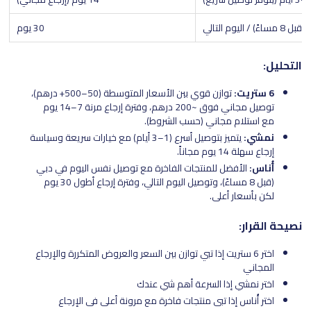
يوم التالي
30 يوم
التحليل:
6 ستريت:
توازن قوي بين الأسعار المتوسطة (50–500+ درهم)،
توصيل مجاني فوق ~200 درهم، وفترة إرجاع مرنة 7–14 يوم
مع استلام مجاني (حسب الشروط).
نمشي:
يتميز بتوصيل أسرع (1–3 أيام) مع خيارات سريعة وسياسة
إرجاع سهلة 14 يوم مجاناً.
أُناس:
الأفضل للمنتجات الفاخرة مع توصيل نفس اليوم في دبي
(قبل 8 مساءً)، وتوصيل اليوم التالي، وفترة إرجاع أطول 30 يوم
لكن بأسعار أعلى.
نصيحة القرار:
اختر 6 ستريت إذا تبي توازن بين السعر والعروض المتكررة والإرجاع
المجاني
اختر نمشي إذا السرعة أهم شي عندك
اختر أُناس إذا تبي منتجات فاخرة مع مرونة أعلى في الإرجاع