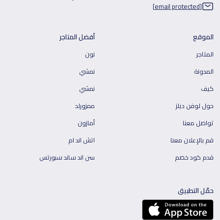
[email protected]
الموقع
أفضل المتاجر
المتاجر
نون
المدونة
نمشي
كيف
نمشي
حول لوفن ديلز
ممزورلد
تواصل معنا
أمازون
قم بالإعلان معنا
اتش اند ام
قدم كود خصم
سن اند ساند سبورتس
حمّل التطبيق