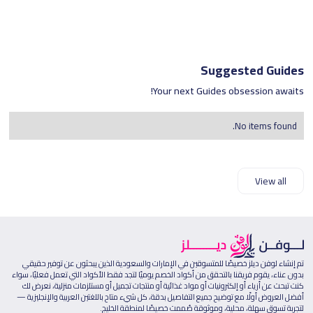
Suggested Guides
Your next Guides obsession awaits!
No items found.
View all
تم إنشاء لوفن ديلز خصيصًا للمتسوقين في الإمارات والسعودية الذين يبحثون عن توفير حقيقي
بدون عناء، يقوم فريقنا بالتحقق من أكواد الخصم يوميًا لتجد فقط الأكواد التي تعمل فعليًا، سواء
كنت تبحث عن أزياء أو إلكترونيات أو مواد غذائية أو منتجات تجميل أو مستلزمات منزلية، نعرض لك
أفضل العروض أولًا مع توضيح جميع التفاصيل بدقة، كل شيء متاح باللغتين العربية والإنجليزية —
لتجربة تسوق سهلة، محلية، وموثوقة صُممت خصيصًا لمنطقة الخليج.