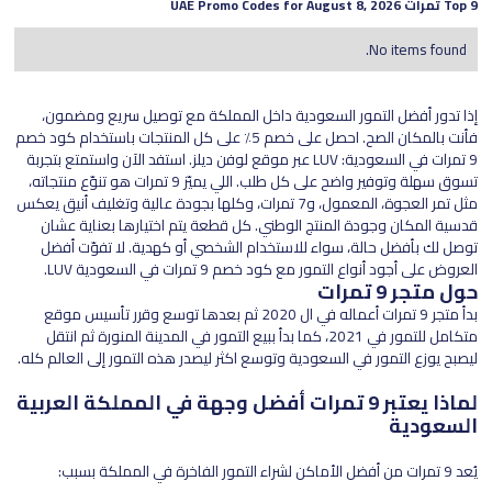
9 تمرات
Top
UAE Promo Codes for
August 8, 2026
No items found.
إذا تدور أفضل التمور السعودية داخل المملكة مع توصيل سريع ومضمون،
فأنت بالمكان الصح. احصل على خصم 5٪ على كل المنتجات باستخدام كود خصم
9 تمرات في السعودية: LUV عبر موقع لوفن ديلز. استفد الآن واستمتع بتجربة
تسوق سهلة وتوفير واضح على كل طلب. اللي يميّز 9 تمرات هو تنوّع منتجاته،
مثل تمر العجوة، المعمول، و7 تمرات، وكلها بجودة عالية وتغليف أنيق يعكس
قدسية المكان وجودة المنتج الوطني. كل قطعة يتم اختيارها بعناية عشان
توصل لك بأفضل حالة، سواء للاستخدام الشخصي أو كهدية. لا تفوّت أفضل
العروض على أجود أنواع التمور مع كود خصم 9 تمرات في السعودية LUV.
حول متجر 9 تمرات
بدأ متجر 9 تمرات أعماله في ال 2020 ثم بعدها توسع وقرر تأسيس موقع
متكامل للتمور في 2021، كما بدأ ببيع التمور في المدينة المنورة ثم انتقل
ليصبح يوزع التمور في السعودية وتوسع اكثر ليصدر هذه التمور إلى العالم كله.
لماذا يعتبر 9 تمرات أفضل وجهة في المملكة العربية
السعودية
يُعد 9 تمرات من أفضل الأماكن لشراء التمور الفاخرة في المملكة بسبب: