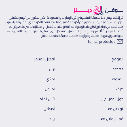
تم إنشاء لوفن ديلز خصيصًا للمتسوقين في الإمارات والسعودية الذين يبحثون عن توفير حقيقي
بدون عناء، يقوم فريقنا بالتحقق من أكواد الخصم يوميًا لتجد فقط الأكواد التي تعمل فعليًا، سواء
كنت تبحث عن أزياء أو إلكترونيات أو مواد غذائية أو منتجات تجميل أو مستلزمات منزلية، نعرض لك
أفضل العروض أولًا مع توضيح جميع التفاصيل بدقة، كل شيء متاح باللغتين العربية والإنجليزية —
لتجربة تسوق سهلة، محلية، وموثوقة صُممت خصيصًا لمنطقة الخليج.
[email protected]
الموقع
أفضل المتاجر
Stores
نون
المدونة
نمشي
كيف
أمازون
حول لوفن ديلز
اتش اند ام
تواصل معنا
أديداس
قم بالإعلان معنا
بيك