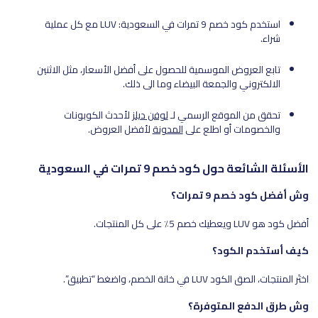
استخدم كود خصم 9 تمرات في السعودية: LUV مع كل عملية
شراء.
تابع العروض الموسمية للحصول على أفضل الأسعار، مثل الاثنين
الالكتروني والجمعة البيضاء وما الى ذلك.
تحقق من الموقع الرسمي لـ
لوفن ديلز
لأحدث الكوبونات
والخصومات أو اطلع على
المدونة
لأفضل العروض.
الأسئلة الشائعة حول كود خصم 9 تمرات في السعودية
وش أفضل كود خصم 9 تمرات؟
أفضل كود هو LUV ويعطيك خصم 5٪ على كل المنتجات.
كيف أستخدم الكود؟
اختَر المنتجات، الصق الكود LUV في خانة الخصم، واضغط “تطبيق”.
وش طرق الدفع المتوفرة؟