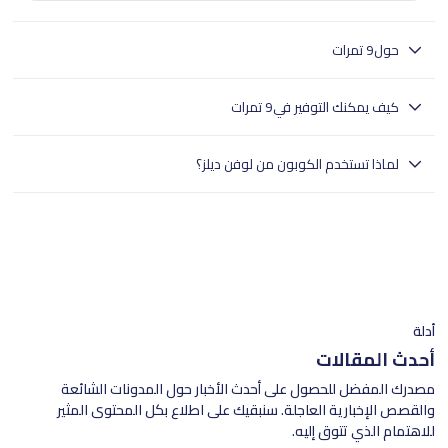
حول
9 تمرات
9 تمرات يقدم تمورًا فاخرة من المدينة المنورة بجودة عالية.
كيف يمكنك التوفير في
9 تمرات
متجر 9 تمرات يقدم مجموعة فاخرة من التمور مثل تمر العجوة، السكري،
لماذا تستخدم الكوبون من لوفن ديلز؟
المجدول، الخلاص، والصفاوي مع منتجات معمولة بعناية لتلبية جميع الأذواق
في المملكة العربية السعودية، استمتع بتجربة تسوق مريحة مع خيارات دفع
- تختبر لوفن ديلز بدقة جميع الكوبونات.
آمنة، توصيل سريع، وكوبونات خصم حصرية لجميع المنتجات.
- وهذا يضمن تجربة تسوق سلسة للمستخدمين في جميع أنحاء المملكة
العربية السعودية.
- تسوق بثقة مع لوفن ديلز للعثور على خصومات موثوقة.
أدلة
أحدث المقالات
مصدرك المفضل للحصول على أحدث الأخبار حول المدونات الشائعة
والقصص الإخبارية العاجلة. سنبقيك على اطلاع بكل المحتوى المثير
للاهتمام الذي تتوق إليه.