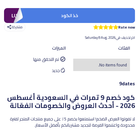
LUV
خذ الكود
Rate now
مشاركة
اخر تحديف في
Saturday 8 Aug, 2026
الفئات
الميزات
تم التحقق منها
No items found.
جديد
9dates
كود خصم 9 تمرات في السعودية
أغسطس
2026 - أحدث العروض والخصومات الفعّالة
لا تفوتوا العرض الضخم! استمتعوا بخصم 5٪ على جميع منتجات المتجر لفترة
محدودة واغتنموا الفرصة لتجديد مشترياتكم بأفضل الأسعار.