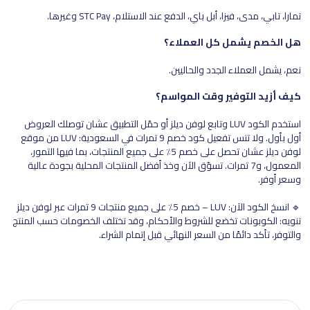
تمارا، تابي، مدى، فيزا، أبل باي، الدفع عند الاستلام، STC Pay وغيرها.
هل الخصم يشمل كل العملاء؟
نعم، يشمل العملاء الجدد والحاليين.
كيف أزيد التوفير وقت المواسم؟
استخدم الكود LUV وتابع لوفن ديلز أو حمّل التطبيق عشان توصلك العروض
أول بأول. ولا تنس تفعيل كود خصم 9 تمرات في السعودية: LUV من موقع
لوفن ديلز عشان تحصل على خصم 5٪ على جميع المنتجات، بما فيها التمور،
المعمول، و7 تمرات. تسوّق الآن وخذ أفضل المنتجات المحلية بجودة عالية
وسعر أوفر.
🔹 انسخ الكود الآن: LUV – خصم 5٪ على جميع منتجات 9 تمرات عبر لوفن ديلز
تنويه: الكوبونات تخضع للشروط والأحكام، وقد تختلف الخصومات حسب المنتج
والتوفر، تأكد دائمًا من السعر النهائي قبل إتمام الشراء.