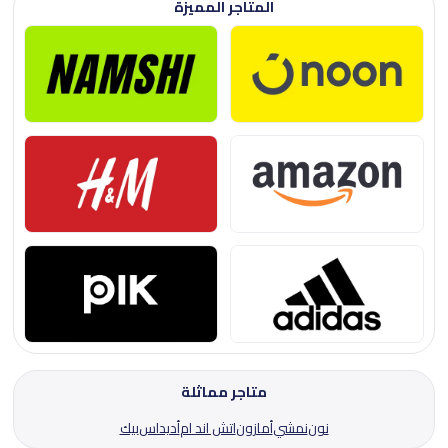
المتاجر المميزة
متاجر مماثلة
نون
نمشي
أمازون
اتش اند ام
أديداس
بيك