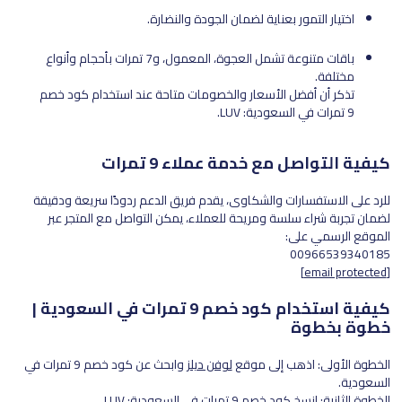
اختيار التمور بعناية لضمان الجودة والنضارة.
باقات متنوعة تشمل العجوة، المعمول، و7 تمرات بأحجام وأنواع
مختلفة.
تذكر أن أفضل الأسعار والخصومات متاحة عند استخدام كود خصم
9 تمرات في السعودية: LUV.
كيفية التواصل مع خدمة عملاء 9 تمرات
للرد على الاستفسارات والشكاوى، يقدم فريق الدعم ردودًا سريعة ودقيقة
لضمان تجربة شراء سلسة ومريحة للعملاء، يمكن التواصل مع المتجر عبر
الموقع الرسمي على:
00966539340185
[email protected]
كيفية استخدام كود خصم 9 تمرات في السعودية |
خطوة بخطوة
الخطوة الأولى: اذهب إلى موقع
لوفن ديلز
وابحث عن كود خصم 9 تمرات في
السعودية.
الخطوة الثانية: انسخ كود خصم 9 تمرات في السعودية: LUV