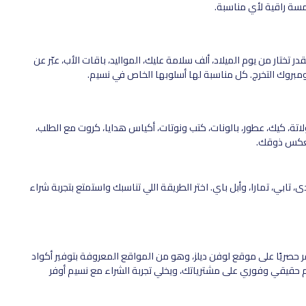
مسة راقية لأي مناسبة.
تختار من يوم الميلاد، ألف سلامة عليك، المواليد، باقات الأب، عبّر عن
ومبروك التخرج. كل مناسبة لها أسلوبها الخاص في نسيم.
ة، كيك، عطور، بالونات، كتب ونوتات، أكياس هدايا، كروت مع الطلب،
تعكس ذوقك.
 تابي، تمارا، وأبل باي. اختر الطريقة اللي تناسبك واستمتع بتجربة شراء
حصريًا على موقع لوفن ديلز، وهو من المواقع المعروفة بتوفير أكواد
حقيقي وفوري على مشترياتك، ويخلي تجربة الشراء مع نسيم أوفر