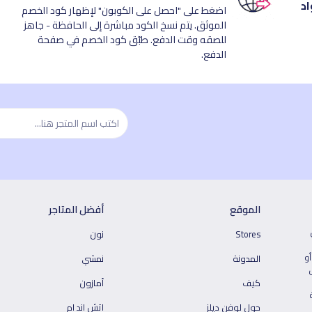
اد
اضغط على "احصل على الكوبون" لإظهار كود الخصم
الموثق. يتم نسخ الكود مباشرة إلى الحافظة - جاهز
للصقه وقت الدفع. طبّق كود الخصم في صفحة
الدفع.
الموقع
أفضل المتاجر
Stores
نون
أو
المدونة
نمشي
كيف
أمازون
حول لوفن ديلز
اتش اند ام