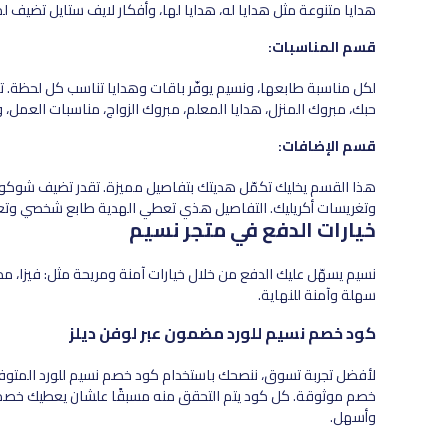
هدايا متنوعة مثل هدايا له، هدايا لها، وأفكار لايف ستايل تضيف ل
قسم المناسبات:
لكل مناسبة طابعها، ونسيم يوفّر باقات وهدايا تناسب كل لحظة. تقدر 
حبك، مبروك المنزل، هدايا المعلم، مبروك الزواج، مناسبات العمل، 
قسم الإضافات:
هذا القسم يخليك تكمّل هديتك بتفاصيل مميزة. تقدر تضيف شوكولات
وتغريسات أكريليك. التفاصيل هذي تعطي الهدية طابع شخصي و
خيارات الدفع في متجر نسيم
نسيم يسهّل عليك الدفع من خلال خيارات آمنة ومريحة مثل: فيزا، مدى،
سهلة وآمنة للنهاية.
كود خصم نسيم للورد مضمون عبر لوفن ديلز
لأفضل تجربة تسوق، ننصحك باستخدام كود خصم نسيم للورد المتوفر 
خصم موثوقة. كل كود يتم التحقق منه مسبقًا علشان يعطيك خصم 
وأسهل.