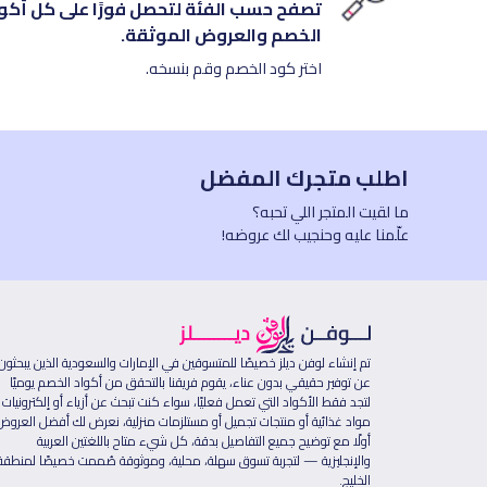
تصفح حسب الفئة لتحصل فورًا على كل أكو
الخصم والعروض الموثقة.
اختر كود الخصم وقم بنسخه.
اطلب متجرك المفضل
ما لقيت المتجر اللي تحبه؟
علّمنا عليه وحنجيب لك عروضه!
تم إنشاء لوفن ديلز خصيصًا للمتسوقين في الإمارات والسعودية الذين يبحثون
عن توفير حقيقي بدون عناء، يقوم فريقنا بالتحقق من أكواد الخصم يوميًا
لتجد فقط الأكواد التي تعمل فعليًا، سواء كنت تبحث عن أزياء أو إلكترونيات 
مواد غذائية أو منتجات تجميل أو مستلزمات منزلية، نعرض لك أفضل العروض
أولًا مع توضيح جميع التفاصيل بدقة، كل شيء متاح باللغتين العربية
والإنجليزية — لتجربة تسوق سهلة، محلية، وموثوقة صُممت خصيصًا لمنطقة
الخليج.