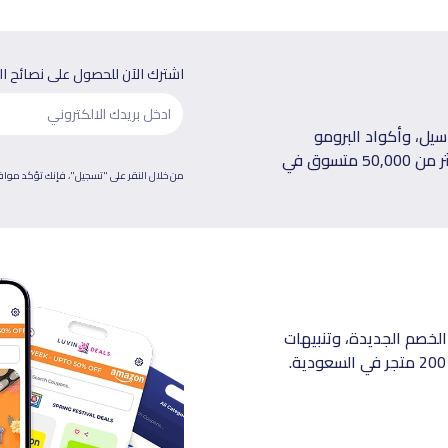
اشترك الآن للحصول على نصائح ا
يل، وأكواد البرومو
الحصرية توصلك على بريدك الإلكتروني كل أسبوع، انضم لأكثر من 50,000 متسوق في
من خلال النقر على "تسجيل"، فإنك تؤكد موا
الخصم الجديدة، وتنبيهات