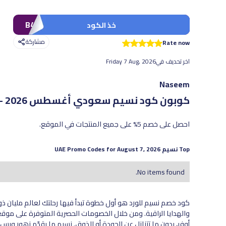
B41
خذ الكود
مشاركة
Rate now
اخر تحديف في
Friday 7 Aug, 2026
Naseem
كوبون كود نسيم سعودي
أغسطس 2026 - أحدث العروض والخصومات الفعّالة
احصل على خصم 5% على جميع المنتجات في الموقع.
Top
نسيم
UAE Promo Codes for
August 7, 2026
No items found.
كود خصم نسيم للورد هو أول خطوة تبدأ فيها رحلتك لعالم مليان ذو
والهدايا الراقية. ومن خلال الخصومات الحصرية المتوفرة على موقع 
أوفر، بدون ما تتنازل عن الجودة أو الذوق. نسيم ما يقدّم زهور وب