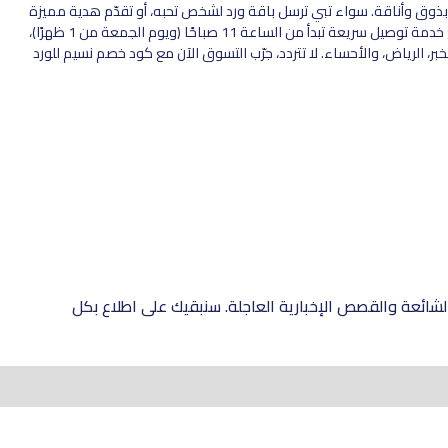
 بذوق وأناقة. سواء تبي ترسل باقة ورد لشخص تحبه، أو تقدّم هدية مميزة
بمناسبة خاصة، متجر نسيم يوفّر لك كل الخيارات في مكان واحد. مع خدمة توصيل سريعة تبدأ من الساعة 11 صباحًا (ويوم الجمعة من 1 ظهرًا)،
شرة في الدمام، الخبر، الرياض، والأحساء. لا تتردد، جرّب التسوق الآن مع كود خصم نسيم للورد
شائعة والقصص الإخبارية العاجلة. سنبقيك على اطلاع بكل