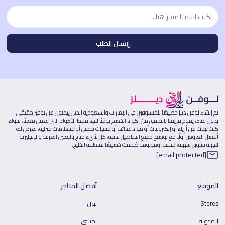
تم إنشاء لوفن ديلز خصيصًا للمتسوقين في الإمارات والسعودية الذين يبحثون عن توفير حقيقي
بدون عناء، يقوم فريقنا بالتحقق من أكواد الخصم يوميًا لتجد فقط الأكواد التي تعمل فعليًا، سواء
كنت تبحث عن أزياء أو إلكترونيات أو مواد غذائية أو منتجات تجميل أو مستلزمات منزلية، نعرض لك
أفضل العروض أولًا مع توضيح جميع التفاصيل بدقة، كل شيء متاح باللغتين العربية والإنجليزية —
لتجربة تسوق سهلة، محلية، وموثوقة صُممت خصيصًا لمنطقة الخليج.
[email protected]
الموقع
أفضل المتاجر
Stores
نون
المدونة
نمشي