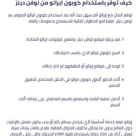
كيف توفّر باستخدام كوبون ايرالو من لوفن ديلز
توفير المال مع إيرالو أمر سهل حيث أنه عند استخدام كوبون ايرالو المتوفر عبر
لوفن ديلز، فقط اتبع الخطوات التالية للاستمتاع بخصومات رائعة:
قم بزيارة موقع لوفن ديلز وتصفح كوبونات ايرالو المتاحة.
انسخ كوبون ايرالو الذي يناسب احتياجاتك.
توجه إلى موقع إيرالو أو لتطبيقهم ثم اختر خطتك.
أثناء الدفع، ألصق كوبون ايرالو في الحقل المخصص لتطبيق
الخصم.
أكمل عملية الشراء واستمتع بالسعر المخفض على بياناتك أثناء
السفر.
إيرالو تعتبر خدمة أساسية لأي شخص يسافر كثير أو يحب يكون متصل بالإنترنت
حول العالم بدون ما يتحمّل تكاليف التجوال العالية. تقدم باقات بيانات مرنة
تغطي أكثر من 200 دولة باستخدام تقنية eSIM الحديثة، واللي تخلي الاتصال