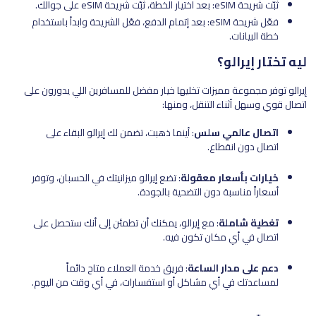
ثبّت شريحة eSIM: بعد اختيار الخطة، ثبّت شريحة eSIM على جوالك.
فعّل شريحة eSIM: بعد إتمام الدفع، فعّل الشريحة وابدأ باستخدام
خطة البيانات.
ليه تختار إيرالو؟
إيرالو توفر مجموعة مميزات تخليها خيار مفضل للمسافرين اللي يدورون على
اتصال قوي وسهل أثناء التنقل، ومنها:
اتصال عالمي سلس
: أينما ذهبت، تضمن لك إيرالو البقاء على
اتصال دون انقطاع.
خيارات بأسعار معقولة
: تضع إيرالو ميزانيتك في الحسبان، وتوفر
أسعاراً مناسبة دون التضحية بالجودة.
تغطية شاملة
: مع إيرالو، يمكنك أن تطمئن إلى أنك ستحصل على
اتصال في أي مكان تكون فيه.
دعم على مدار الساعة
: فريق خدمة العملاء متاح دائماً
لمساعدتك في أي مشاكل أو استفسارات، في أي وقت من اليوم.