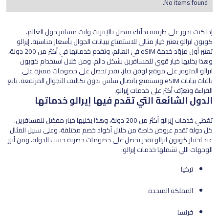
No items found.
إذا كنت تدور على طريقة تخلّيك متصل بالإنترنت وانت مسافر حول العالم،
كوبون ايرالو يعتبر خيار مثالي للاستمتاع ببيانات الجوال بأسعار مناسبة. إيرالو
تعتبر أول مزوّد خدمة eSIM في العالم، وتقدم خدماتها في أكثر من 200 دولة،
وهذا يخليها خيار قوي للمسافرين بشكل دائم. ومن خلال استخدام كوبون
ايرالو المتوفر على موقع لوفن ديلز، تقدر تحصل على خصومات مميزة على
باقات بيانات eSIM وتستمتع باتصال سلس بدون تكاليف التجوال المرتفعة. تابع
القراءة وتعرّف أكثر على خدمات إيرالو.
الدول الشائعة التي تقدم فيها إيرالو خدماتها
تغطي خدمات إيرالو أكثر من 200 دولة، وهذا يخليها خيار مفضل للمسافرين.
كل دولة تقدم عروض خاصة من خلال أكواد خصم مختلفة، وعلى سبيل المثال
عند اختيار كوبون ايرالو تقدر تحصل على خصومات حصرية حسب الدولة. ومن أبرز
الوجهات اللي تشملها خدمات إيرالو:
تركيا
المملكة المتحدة
فرنسا