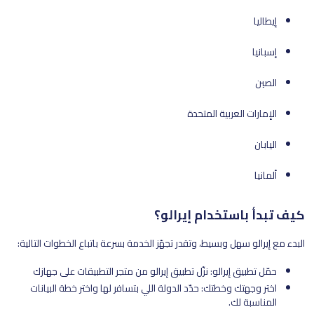
إيطاليا
إسبانيا
الصين
الإمارات العربية المتحدة
اليابان
ألمانيا
كيف تبدأ باستخدام إيرالو؟
البدء مع إيرالو سهل وبسيط، وتقدر تجهّز الخدمة بسرعة باتباع الخطوات التالية:
حمّل تطبيق إيرالو: نزّل تطبيق إيرالو من متجر التطبيقات على جهازك
اختر وجهتك وخطتك: حدّد الدولة اللي بتسافر لها واختر خطة البيانات
المناسبة لك.