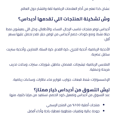
عشان كذا تعتبر من أكثر العلامات الرياضية ثقة وانتشار حول العالم.
وش تشكيلة المنتجات اللي تقدمها أديداس؟
أديداس توفر منتجات تناسب الرجال، النساء، والأطفال، وكل اللي يعيشون نمط
حياة نشط. ومع كودات خصم أديداس من لوفن ديلز، تقدر تحصل عليها بسعر
أقل:
الأحذية الرياضية: أحذية للجري، كرة القدم، كرة السلة، التمارين، وأحذية ستريت
ستايل عصرية.
الملابس الرياضية: تيشيرتات، قمصان، بناطيل، شورتات، سترات، وبدلات تدريب
مريحة وعملية.
الإكسسوارات: شنط، قبعات، جوارب، قوارير ماء، نظارات، وساعات رياضية.
ليش التسوق من أديداس خيار ممتاز؟
عند التسوق من أديداس وتفعيل كود الخصم، تستفيد من مزايا كثيرة، منها:
منتجات أصلية 100% من المتجر الرسمي
جودة عالية وتقنيات متطورة تعطيك راحة وأداء أفضل