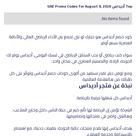
Top
أديداس
UAE Promo Codes for
August 9, 2026
No items found.
كود خصم أديداس هو خيارك لو تبي تجمع بين الأداء الرياضي العالي والأناقة
العصرية بسعر أوفر.
سواء كنت رياضي أو تحب الستايل الرياضي في لبسك اليومي، أديداس يوفر لك
الجودة، الراحة، والتصميم العصري في مكان واحد.
ومع لوفن ديلز، تقدر تستفيد من أقوى كودات خصم أديداس وتوفّر على كل
طلباتك من هالعلامة العالمية.
نبذة عن متجر أديداس
أديداس كل شغلها مرتبط بالرياضة.
الشركة تؤمن إن الرياضة لها تأثير كبير في حياة الناس داخل وخارج الملاعب،
وهالشي واضح في منتجاتها وتصاميمها.
هدف أديداس إنها تقدم منتجات عالية الجودة، بتقنيات حديثة، مع اهتمام
بالاستدامة وخدمة العملاء.