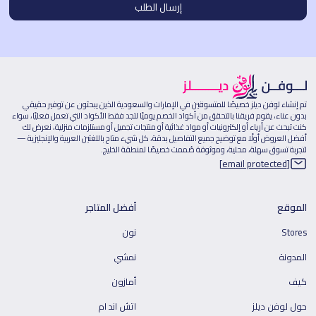
تم إنشاء لوفن ديلز خصيصًا للمتسوقين في الإمارات والسعودية الذين يبحثون عن توفير حقيقي
بدون عناء، يقوم فريقنا بالتحقق من أكواد الخصم يوميًا لتجد فقط الأكواد التي تعمل فعليًا، سواء
كنت تبحث عن أزياء أو إلكترونيات أو مواد غذائية أو منتجات تجميل أو مستلزمات منزلية، نعرض لك
أفضل العروض أولًا مع توضيح جميع التفاصيل بدقة، كل شيء متاح باللغتين العربية والإنجليزية —
لتجربة تسوق سهلة، محلية، وموثوقة صُممت خصيصًا لمنطقة الخليج.
[email protected]
الموقع
أفضل المتاجر
Stores
نون
المدونة
نمشي
كيف
أمازون
حول لوفن ديلز
اتش اند ام