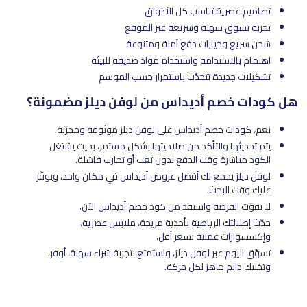
تصاميم عصرية تناسب كل الأذواق
تجربة تسوق سهلة وسريعة عبر الموقع
شحن سريع وخيارات دفع آمنة ومتنوعة
اهتمام بالاستدامة واستخدام مواد صديقة للبيئة
تشكيلات جديدة تتحدّث باستمرار حسب الموسم
هل كودات خصم أديداس من لوفن ديلز مضمونة؟
نعم، كودات خصم أديداس على لوفن ديلز موثوقة ومجرّبة.
يتم تحديثها والتأكد من صلاحيتها بشكل مستمر، بحيث يشتغل
الكود مباشرة وقت الدفع بدون تعب أو تجارب فاشلة.
لوفن ديلز يجمع لك أفضل عروض أديداس في مكان واحد، ويوفّر
عليك وقت البحث.
لا تفوّت الفرصة واستفد من كود خصم أديداس الآن.
حدّث إطلالتك الرياضية بأحذية مريحة، ملابس عصرية،
وإكسسوارات عملية بسعر أقل.
تسوّق اليوم عبر لوفن ديلز، واستمتع بتجربة شراء سهلة، أوفر،
وتخليك دايم جاهز لكل حركة.