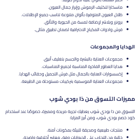
ماسكارا لتكثيف الرموش وإبراز جمال العيون.
ظلال العيون المتوفرة بألوان متنوعة تناسب جميع الإطلالات.
برونزر وبلاشر لإضافة لمسة من الحيوية والتألق.
فرش وادوات المكياج الاحترافية لضمان تطبيق مثالي.
الهدايا والمجموعات
مجموعات العناية بالبشرة والجسم بتغليف أنيق.
هدايا العطور الفاخرة المناسبة لجميع المناسبات.
إكسسوارات العناية بالجمال مثل فرش التجميل وحقائب الهدايا.
مجموعات العناية الموسمية بتركيبات مستوحاة من الطبيعة.
مميزات التسوق من ذا بودي شوب
التسوق من ذا بودي شوب يعطيك تجربة مريحة ومميزة، خصوصًا عند استخدام
كود خصم بودي شوب، ومن أبرز المزايا:
منتجات طبيعية وصديقة للبيئة بمكونات آمنة.
خالية من التجارب على الحيوانات وفق معايير أخلاقية واضحة.