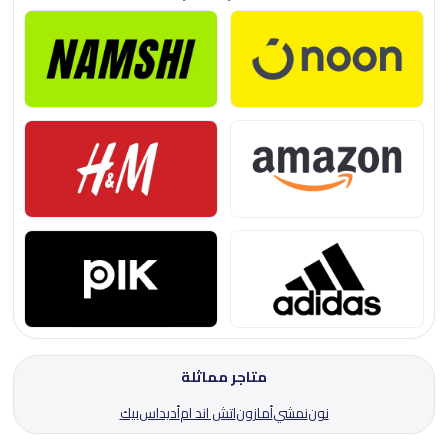
متاجر مماثلة
نون
نمشي
أمازون
اتش اند ام
أديداس
بيك