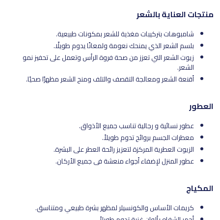
منتجات العناية بالشعر
شامبوهات بتركيبات مغذية للشعر بمكونات طبيعية.
بلسم الشعر الذي يمنحك نعومة ولمعانًا يدوم طويلًا.
زيوت الشعر التي تعزز من صحة فروة الرأس وتعمل على تحفيز نمو
الشعر.
أقنعة الشعر ومعالجة التقصف والتلف ومنح الشعر مظهرًا صحيًا.
العطور
عطور نسائية و رجالية تناسب جميع الأذواق.
معطرات الجسم بروائح تدوم طويلاً.
الزيوت العطرية المركزة لتعزيز رائحة العطر على البشرة.
عطور المنزل لإضفاء أجواء منعشة في جميع الأركان.
المكياج
كريمات الأساس والكونسيلر لمظهر بشرة طبيعي ومتناسق.
أحمر الشفاه بألوان غنية تدوم طويلاً.