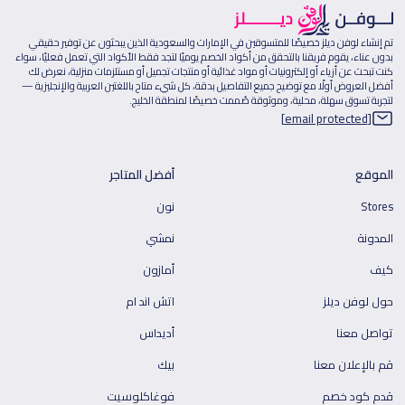
تم إنشاء لوفن ديلز خصيصًا للمتسوقين في الإمارات والسعودية الذين يبحثون عن توفير حقيقي
بدون عناء، يقوم فريقنا بالتحقق من أكواد الخصم يوميًا لتجد فقط الأكواد التي تعمل فعليًا، سواء
كنت تبحث عن أزياء أو إلكترونيات أو مواد غذائية أو منتجات تجميل أو مستلزمات منزلية، نعرض لك
أفضل العروض أولًا مع توضيح جميع التفاصيل بدقة، كل شيء متاح باللغتين العربية والإنجليزية —
لتجربة تسوق سهلة، محلية، وموثوقة صُممت خصيصًا لمنطقة الخليج.
[email protected]
الموقع
أفضل المتاجر
Stores
نون
المدونة
نمشي
كيف
أمازون
حول لوفن ديلز
اتش اند ام
تواصل معنا
أديداس
قم بالإعلان معنا
بيك
قدم كود خصم
فوغاكلوسيت