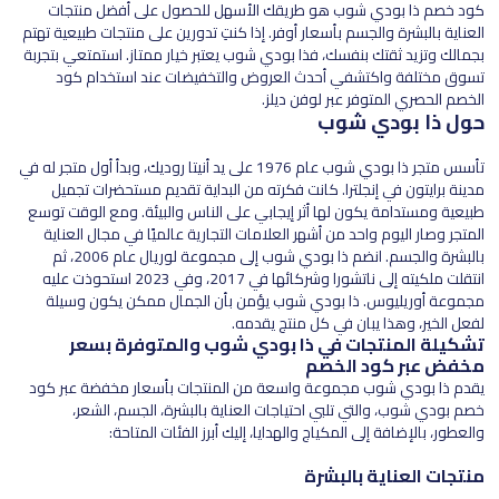
كود خصم ذا بودي شوب هو طريقك الأسهل للحصول على أفضل منتجات
العناية بالبشرة والجسم بأسعار أوفر. إذا كنتِ تدورين على منتجات طبيعية تهتم
بجمالك وتزيد ثقتك بنفسك، فذا بودي شوب يعتبر خيار ممتاز. استمتعي بتجربة
تسوق مختلفة واكتشفي أحدث العروض والتخفيضات عند استخدام كود
الخصم الحصري المتوفر عبر لوفن ديلز.
حول ذا بودي شوب
تأسس متجر ذا بودي شوب عام 1976 على يد أنيتا روديك، وبدأ أول متجر له في
مدينة برايتون في إنجلترا. كانت فكرته من البداية تقديم مستحضرات تجميل
طبيعية ومستدامة يكون لها أثر إيجابي على الناس والبيئة. ومع الوقت توسع
المتجر وصار اليوم واحد من أشهر العلامات التجارية عالميًا في مجال العناية
بالبشرة والجسم. انضم ذا بودي شوب إلى مجموعة لوريال عام 2006، ثم
انتقلت ملكيته إلى ناتشورا وشركائها في 2017، وفي 2023 استحوذت عليه
مجموعة أوريليوس. ذا بودي شوب يؤمن بأن الجمال ممكن يكون وسيلة
لفعل الخير، وهذا يبان في كل منتج يقدمه.
تشكيلة المنتجات في ذا بودي شوب والمتوفرة بسعر
مخفض عبر كود الخصم
يقدم ذا بودي شوب مجموعة واسعة من المنتجات بأسعار مخفضة عبر كود
خصم بودي شوب، والتي تلبي احتياجات العناية بالبشرة، الجسم، الشعر،
والعطور، بالإضافة إلى المكياج والهدايا، إليك أبرز الفئات المتاحة:
منتجات العناية بالبشرة