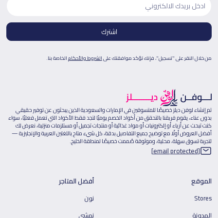
من خلال النقر على "تسجيل"، فإنك تؤكد موافقتك على
الشروط والأحكام
الخاصة بنا.
تم إنشاء لوفن ديلز خصيصًا للمتسوقين في الإمارات والسعودية الذين يبحثون عن توفير حقيقي
بدون عناء، يقوم فريقنا بالتحقق من أكواد الخصم يوميًا لتجد فقط الأكواد التي تعمل فعليًا، سواء
كنت تبحث عن أزياء أو إلكترونيات أو مواد غذائية أو منتجات تجميل أو مستلزمات منزلية، نعرض لك
أفضل العروض أولًا مع توضيح جميع التفاصيل بدقة، كل شيء متاح باللغتين العربية والإنجليزية —
لتجربة تسوق سهلة، محلية، وموثوقة صُممت خصيصًا لمنطقة الخليج.
[email protected]
الموقع
أفضل المتاجر
Stores
نون
المدونة
نمشي