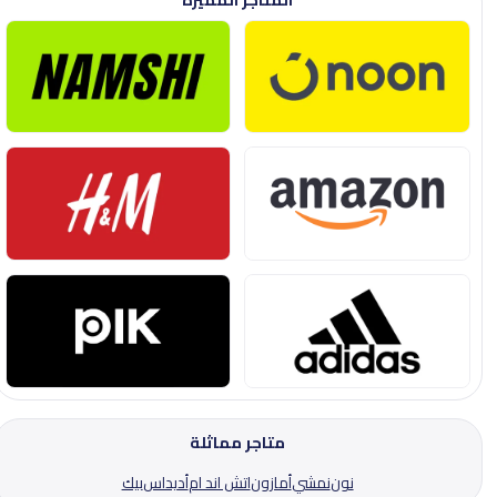
متاجر مماثلة
نون
نمشي
أمازون
اتش اند ام
أديداس
بيك