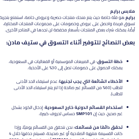
ملابس برايم
برايم
هو فئة خاصة حيث يتم منحك منتجات حصرية وعروض خاصة، استمتع بتجربة
تسوق فريدة واحصل على عروض وخصومات على مجموعات المنتجات المختارة،
أيضًا، يمكنك شراء بعض المنتجات بأسعار مخفضة لن تجدها في المتاجر الأخرى.
بعض النصائح للتوفير أثناء التسوق في ستيف مادن:
خطة التسوق
: في المبيعات الموسمية أو الفعاليات في السعودية،
يمكنك الحصول على خصومات تصل إلى 30% على الأحذية.
الأخطاء الشائعة التي يجب تجنبها
: عدم استيفاء الحد الأدنى
للطلب (60% من القسائم غير صالحة إذا لم يتم استيفاء الحد الأدنى
للطلب).
استخدام القسائم الدولية خارج السعودية
: إدخال الكود بشكل
غير صحيح، حيث إن
SMP101
حساس لحروف كبيرة.
تحقق دائمًا من قسائمك
: نحن نتحقق من القسائم يوميًا، وإذا
كانت القسيمة منتهية الصلاحية أو غير صحيحة، فسيتم حذفها خلال 4