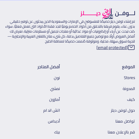
تم إنشاء لوفن ديلز خصيصًا للمتسوقين في الإمارات والسعودية الذين يبحثون عن توفير حقيقي
بدون عناء، يقوم فريقنا بالتحقق من أكواد الخصم يوميًا لتجد فقط الأكواد التي تعمل فعليًا، سواء
كنت تبحث عن أزياء أو إلكترونيات أو مواد غذائية أو منتجات تجميل أو مستلزمات منزلية، نعرض لك
أفضل العروض أولًا مع توضيح جميع التفاصيل بدقة، كل شيء متاح باللغتين العربية والإنجليزية —
لتجربة تسوق سهلة، محلية، وموثوقة صُممت خصيصًا لمنطقة الخليج.
[email protected]
الموقع
أفضل المتاجر
Stores
نون
المدونة
نمشي
كيف
أمازون
حول لوفن ديلز
اتش اند ام
تواصل معنا
أديداس
قم بالإعلان معنا
بيك