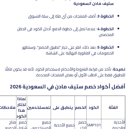
ستيف مادن السعودية
الخطوة 3
: أضف المنتجات من أي فئة إلى سلة التسوق
الخطوة 4
: عندما تصل إلى خطوة الدفع، أدخل الكود في الحقل
المخصص
الخطوة 5
: بعد ذلك، انقر على خيار "تطبيق الخصم"، وستظهر
الخصومات في الفاتورة النهائية على الشاشة
نصيحة
: تأكد من قراءة الشروط والأحكام لاستخدام الكود، لأنه قد يكون قابلًا
للتطبيق فقط على الطلب الأول أو بعض المنتجات المحددة.
أفضل أكواد خصم ستيف مادن في السعودية 2026
لماذا
تختار
الفئة
الكود
الخصم
ينطبق على
للمستخدمين
ملاحظات
هذا
الكود
الأحذية
خصم
جميع
خصم
متاح
SMP101
جميع الأحذية
والجزمة
10٪
المستخدمين
شامل
للجميع