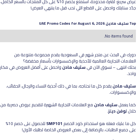
عرض سريع: لفترة محدودة، استمتع بخصم 10% على كل المنتجات بالسعر الكامل،
جدّد ستايلك واحصل على القطع اللي تحب قبل ما ينتهي العرض!
Top
ستيف مادين
UAE Promo Codes for
August 6, 2026
No items found.
دورك في البحث عن متجر شهير في السعودية يقدم مجموعة متنوعة من
العلامات التجارية العالمية للأحذية والإكسسوارات بأسعار مخفضة؟
بحثك انتهى – تسوق الآن في
ستيف مادن
واحصل على أفضل العروض في مكان
واحد.
ستيف مادن
يقدم كل ما تحتاجه، بما في ذلك أحذية النساء والرجال، الحقائب،
والإكسسوارات.
كما يعمل
ستيف مادن
مع العلامات التجارية الشهيرة لتقديم عروض حصرية من
خلال
لوفن ديلز
.
كل ما عليك فعله هو استخدام كود الخصم
SMP101
للحصول على خصم 10%
على جميع الطلبات، بالإضافة إلى بعض العروض الخاصة لطلبك الأول!