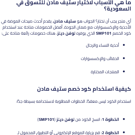
ما هي الأسباب لاختيار ستيف مادن للتسوق في
السعودية؟
أي متجر يجب أن تختار؟ الجواب هو
ستيف مادن
، يقدم أحدث صيحات الموضة في
الأحذية والإكسسوارات مع ضمان الجودة. أفضل الخصومات متاحة عند استخدام
كود الخصم
SMP101
الذي يوفره
لوفن ديلز
، هناك خصومات رائعة متاحة على:
أحذية النساء والرجال
الحقائب والإكسسوارات
المنتجات المختارة
كيفية استخدام كود خصم ستيف مادن
استخدام الكود ليس معقدًا. الخطوات المطلوبة لاستخدامه بسيطة جدًا:
الخطوة 1
: انسخ الكود من
لوفن ديلز
(
SMP101
)
الخطوة 2
: قم بزيارة الموقع الإلكتروني أو التطبيق المحمول لـ