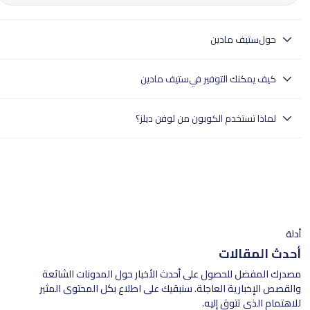
حول
ستيف مادين
ستيف مادين: أحذية، شنط، وإكسسوارات عصرية للرجال والنساء.
كيف يمكنك التوفير في
ستيف مادين
ستيف مادين الإمارات تقدم مجموعة عصرية من الأحذية، الشنط، والإكسسوارات
لماذا تستخدم الكوبون من لوفن ديلز؟
للرجال والنساء، من الكعب العالي الأنيق والسنيكرز العصرية إلى الشنط المميزة
وإكسسوارات اليومي، احصل على خصم 10% على المنتجات بالسعر الكامل، توصيل
- تختبر لوفن ديلز بدقة جميع الكوبونات.
سريع داخل السعودية، خيارات دفع مرنة، وتجربة تسوق سهلة ومريحة.
- وهذا يضمن تجربة تسوق سلسة للمستخدمين في جميع أنحاء المملكة العربية
السعودية.
- تسوق بثقة مع لوفن ديلز للعثور على خصومات موثوقة.
أدلة
أحدث المقالات
مصدرك المفضل للحصول على أحدث الأخبار حول المدونات الشائعة
والقصص الإخبارية العاجلة. سنبقيك على اطلاع بكل المحتوى المثير
للاهتمام الذي تتوق إليه.