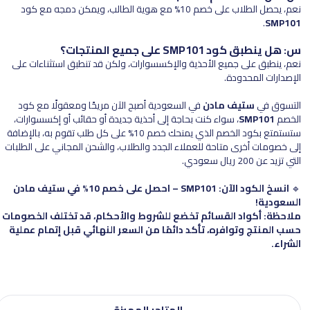
نعم، يحصل الطلاب على خصم 10% مع هوية الطالب، ويمكن دمجه مع كود
.
SMP101
س: هل ينطبق كود SMP101 على جميع المنتجات؟
نعم، ينطبق على جميع الأحذية والإكسسوارات، ولكن قد تنطبق استثناءات على
الإصدارات المحدودة.
التسوق في
ستيف مادن
في السعودية أصبح الآن مريحًا ومعقولًا مع كود
الخصم
SMP101
، سواء كنت بحاجة إلى أحذية جديدة أو حقائب أو إكسسوارات،
ستستمتع بكود الخصم الذي يمنحك خصم 10% على كل طلب تقوم به، بالإضافة
إلى خصومات أخرى متاحة للعملاء الجدد والطلاب، والشحن المجاني على الطلبات
التي تزيد عن 200 ريال سعودي.
🔹
انسخ الكود الآن: SMP101 – احصل على خصم 10% في ستيف مادن
السعودية!
ملاحظة: أكواد القسائم تخضع للشروط والأحكام، قد تختلف الخصومات
حسب المنتج وتوافره، تأكد دائمًا من السعر النهائي قبل إتمام عملية
الشراء.
المتاجر المميزة