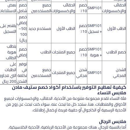
الحقائب
خصم
الحقائب
جميع
خصم
بعض
SMP101
والإكسسوارات
10٪
والإكسسوارات
المستخدمين
شامل
الاستثناءات
خصم
إضافي
SMP101
خصم
يقتصر على
الطلب الأول
الطلب الأول
مستخدم جديد
(50–
+ تسجيل
10٪
التسجيل
100
ريال)
يتطلب
SMP101
خصم
خصم
خصم الطلاب
جميع المنتجات
الطلاب
هوية
+ هوية
10٪
إضافي
الطالب
توفير
على
الشحن
شحن
جميع
في
الطلبات
SMP101
جميع المنتجات
المجاني
مجاني
المستخدمين
تكلفة
التي تتجاوز
الشحن
200 ريال
كيفية تعظيم التوفير باستخدام أكواد خصم ستيف مادن
ملابس النساء
فئة النساء تقدم مجموعة متنوعة من الأحذية، الحقائب، والإكسسوارات لجميع
الأذواق والمتطلبات، هنا، ستجد كل ما تبحث عنه، سواء كنت تبحث عن زوج من
الأحذية الرسمية أو الكاجوال أو حقيبة فريدة لإكمال إطلالتك.
ملابس الرجال
أما بالنسبة للرجال، هناك مجموعة من الأحذية الرياضية، الأحذية الكلاسيكية،