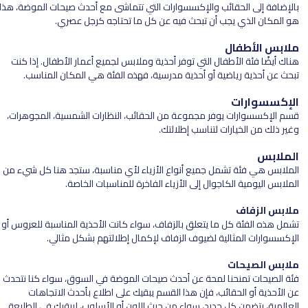
بالإضافة إلى الحقائب والإكسسوارات التي تتماشى مع أحدث صيحات الموضة، هذا
هو المكان الذي يجب أن تبحث فيه عن كل ما تحتاجه كرجل عصري.
ملابس الأطفال
هناك أيضًا فئة الأطفال التي توفر أحذية وملابس لجميع أعمار الأطفال. إذا كنت
تبحث عن أحذية رياضية أو أحذية مدرسية، فهذه الفئة هي المكان المناسب.
الإكسسوارات
قسم الإكسسوارات يوفر مجموعة من الحقائب، النظارات الشمسية، المجوهرات،
وغير ذلك من الخيارات لتناسب إطلالتك.
الملابس
الملابس هي فئة تشمل جميع أنواع الأزياء لأي مناسبة، ستجد هنا كل شيء من
الملابس اليومية الكاجوال إلى الأزياء الفاخرة للمناسبات الخاصة.
ملابس الزفاف
تشمل هذه الفئة كل ما يتعلق بالزفاف، سواء كانت الأحذية المناسبة للعروس أو
الإكسسوارات المثالية لضيوف الزفاف لإكمال إطلالتهم بشكل مثالي.
ملابس الصيحات
فئة الصيحات تمنحنا لمحة عن أحدث صيحات الموضة في السوق، سواء كنا نتحدث
عن الأحذية أو الحقائب، فإن هذا القسم يبقيك على اطلاع بأحدث الاتجاهات
العالمية، يتضمن كل جديد، سواء من حيث اللون أو الأسلوب، ليبقيك في الطليعة.