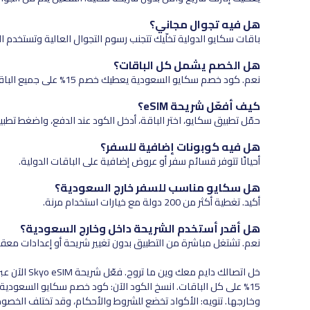
هل فيه تجوال مجاني؟
باقات سكايو الدولية تخلّيك تتجنب رسوم التجوال العالية وتستخدم الإنترن
هل الخصم يشمل كل الباقات؟
نعم. كود خصم سكايو السعودية يعطيك خصم 15% على جميع الباقات اليومية، الأسبوعية، والشهرية.
كيف أفعّل شريحة eSIM؟
حمّل تطبيق سكايو، اختر الباقة، أدخل الكود عند الدفع، واضغط تطبيق.
هل فيه كوبونات إضافية للسفر؟
أحيانًا تتوفر قسائم سفر أو عروض إضافية على الباقات الدولية.
هل سكايو مناسب للسفر خارج السعودية؟
أكيد. تغطية أكثر من 200 دولة مع خيارات استخدام مرنة.
هل أقدر أستخدم الشريحة داخل وخارج السعودية؟
نعم. تشتغل مباشرة من التطبيق بدون تغيير شريحة أو إعدادات معق
خل اتصالك د
وخارجها. تنويه: الأكواد تخضع للشروط والأحكام، وقد تختلف الخصوما