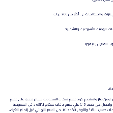
ت والمكالمات في أكثر من 200 دولة.
 التفعيل يتم فورًا.
دة.
ايم معك وين ما تروح. فعّل شريحة Skyo eSIM الآن عبر لوفن ديلز واستخدم كود خصم سكايو السعودية عشان تحصل على خصم
15% على كل الباقات. انسخ الكود الآن: كود خصم سكايو السعودية واحصل على خصم 15% على جميع باقات سكايو eSIM داخل السعودية
ت حسب الباقة والتوفر، تأكد دائمًا من السعر النهائي قبل إتمام الشراء.