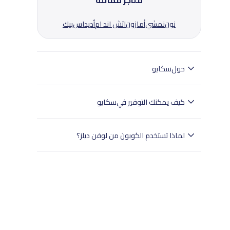
متاجر مماثلة
نون
نمشي
أمازون
اتش اند ام
أديداس
بيك
حول
سكايو
سكايو تبقيك متصلًا بسهولة أينما سافرت.
كيف يمكنك التوفير في
سكايو
سكايو السعودية تمنحك شرائح eSIM عالمية بتفعيل
فوري وتغطية واسعة في أكثر من 200 دولة، مع خيارات
لماذا تستخدم الكوبون من لوفن ديلز؟
دفع آمنة ودعم مستمر لتستمتع بتجربة سفر أسهل
واتصال بلا انقطاع.
- تختبر لوفن ديلز بدقة جميع الكوبونات.
- وهذا يضمن تجربة تسوق سلسة للمستخدمين في
جميع أنحاء المملكة العربية السعودية.
- تسوق بثقة مع لوفن ديلز للعثور على خصومات
موثوقة.