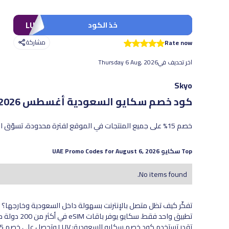
LUV
خذ الكود
مشاركة
Rate now
اخر تحديف في
Thursday 6 Aug, 2026
Skyo
كود خصم سكايو السعودية
أغسطس 2026 - أحدث العروض والخصومات الفعّالة
خصم 15% على جميع المنتجات في الموقع لفترة محدودة، تسوّق الآن قبل انتهاء العرض!
Top
سكايو
UAE Promo Codes for
August 6, 2026
No items found.
تطبيق واحد 
تقدر تستخدم كود خصم سكايو السعودية: LUV وتحصل على خصم 15% على جميع الخطوط.