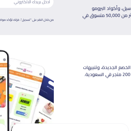
يل، وأكواد البرومو
الحصرية توصلك على بريدك الإلكتروني كل أسبوع، انضم لأكثر من 50,000 متسوق في
من خلال النقر على "تسجيل"، فإنك تؤكد موا
الخصم الجديدة، وتنبيهات