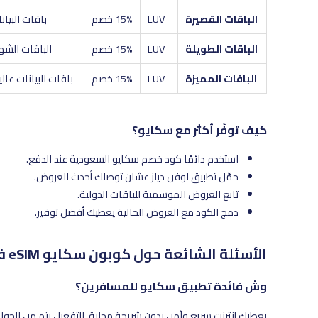
الباقات القصيرة
LUV
15% خصم
باقات البيان
الباقات الطويلة
LUV
15% خصم
الباقات الشه
الباقات المميزة
LUV
15% خصم
باقات البيانات عا
كيف توفّر أكثر مع سكايو؟
استخدم دائمًا كود خصم سكايو السعودية عند الدفع.
حمّل تطبيق لوفن ديلز عشان توصلك أحدث العروض.
تابع العروض الموسمية للباقات الدولية.
دمج الكود مع العروض الحالية يعطيك أفضل توفير.
الأسئلة الشائعة حول كوبون سكايو eSIM في السعودية
وش فائدة تطبيق سكايو للمسافرين؟
يعطيك إنترنت سريع وآمن بدون شريحة محلية. التفعيل يتم من الجوا