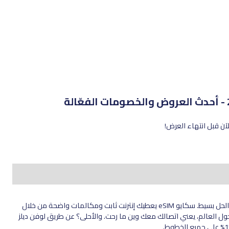
تفكّر كيف تظل متصل بالإنترنت بسهولة داخل السعودية وخارجها؟ الحل بسيط. سكايو eSIM يعطيك إنترنت ثابت ومكالمات واضحة من خلال
فقط. سكايو يوفر باقات eSIM في أكثر من 200 دولة حول العالم، يعني اتصالك معك وين ما رحت. والأحلى؟ عن طريق لوفن ديلز