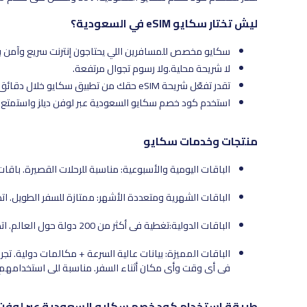
ليش تختار سكايو eSIM في السعودية؟
سكايو مخصص للمسافرين اللي يحتاجون إنترنت سريع وآمن ب
لا شريحة محلية.ولا رسوم تجوال مرتفعة.
تقدر تفعّل شريحة eSIM حقك من تطبيق سكايو خلال دقائق وبكم ضغطة بس.
استخدم كود خصم سكايو السعودية عبر لوفن ديلز واستمتع 
منتجات وخدمات سكايو
الباقات اليومية والأسبوعية: مناسبة للرحلات القصيرة. با
الباقات الشهرية ومتعددة الأشهر: ممتازة للسفر الطويل. ا
الباقات الدولية:تغطية في أكثر من 200 دولة حول العالم. اتصال ومكالمات بدون الحاجة لشريحة محلية.
الباقات المميزة: بيانات عالية السرعة + مكالمات دولية. تج
في أي وقت وأي مكان أثناء السفر. مناسبة للي استخدامهم 
طريقة استخدام كود خصم سكايو السعودية عبر لوفن 