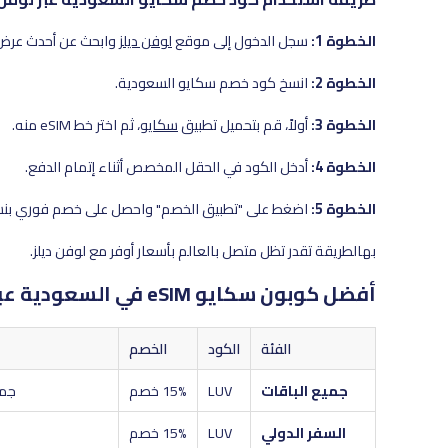
الخطوة 1:
سجل الدخول إلى موقع
لوفن ديلز
وابحث عن أحدث عرض
الخطوة 2:
انسخ كود خصم سكايو السعودية.
الخطوة 3:
أولاً، قم بتحميل تطبيق
سكايو
، ثم اختر خط eSIM منه.
الخطوة 4:
أدخل الكود في الحقل المخصص أثناء إتمام الدفع.
الخطوة 5:
اضغط على "تطبيق الخصم" واحصل على خصم فوري بنسبة 5
بهالطريقة تقدر تظل متصل بالعالم بأسعار أوفر مع لوفن ديلز.
أفضل كوبون سكايو eSIM في السعودية عبر لوفن ديلز 2026
الفئة
الكود
الخصم
جميع الباقات
LUV
15% خصم
جمي
السفر الدولي
LUV
15% خصم