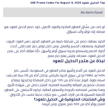
Top
الدخيل للعود
UAE Promo Codes for
August 9, 2026
No items found.
لو كنت من عشّاق العطور الفاخرة والعود الأصيل، كود خصم الدخيل للعود هو
فرصتك إنك توفّر وأنت تتسوّق.
الكود يعطيك خصم على تشكيلة كبيرة من العطور، البخور، دهن العود، الزيوت
العطرية، ومعطرات الجسم والمنزل. ومن خلال لوفن ديلز، تقدر تلقى أحدث
أكواد الخصم وتستمتع بتجربة تسوق أوفر وأسهل. خلّنا نعرّفك أكثر على متجر
الدخيل للعود، منتجاته، وليش يعتبر خيار مميز.
نبذة عن متجر الدخيل للعود
الدخيل للعود من أقدم وأشهر متاجر العطور في السعودية. تأسس عام
1404هـ (1984م) في سوق الديرة بالرياض، وخلال أكثر من 38 سنة قدر يثبت
اسمه بقوة. اليوم عنده أكثر من 100 فرع داخل المملكة وخارجها، ويقدّم
منتجات تجمع بين العراقة واللمسة العصرية. المتجر حاصل على شهادة الأيزو،
وهذا يعكس اهتمامه بالجودة والمعايير العالية. تركيزه الأساسي على العطور
الأصلية المستوحاة من التراث العربي، مع خيارات حديثة تناسب كل الأذواق.
وش المنتجات المتوفرة في الدخيل للعود؟
المتجر يوفّر أكثر من 500 منتج متنوع، ومن أبرزها: