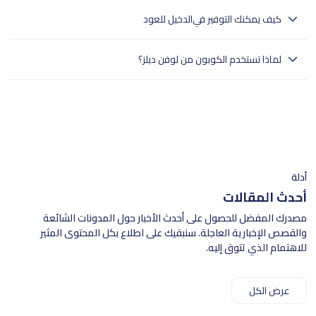
يقدم الدخيل للعود أفضل العطور للرجال والنساء بروائح عطرة تدوم طويلا
كيف يمكنك التوفير في
الدخيل للعود
وبأسعار معقولة.
الدخيل للعود يقدم عطور رجالية ونسائية ذات روائح فواحة.تساعدك لوفن ديلز
لماذا تستخدم الكوبون من لوفن ديلز؟
في العثور على كوبونات الدخيل للعود للرياض وجدة والدمام.اقرأ شروط كل
كوبون بعناية وانسخ الرمز إذا لزم الأمر.قم بزيارة موقع الدخيل للعود عبر لوفن
- تختبر لوفن ديلز بدقة جميع الكوبونات.
ديلز واملأ عربة التسوق الخاصة بك.عند الدفع، أدخل رمز الكوبون للحصول على
- وهذا يضمن تجربة تسوق سلسة للمستخدمين في جميع أنحاء المملكة
الخصم.قدّم تفاصيل الشحن والدفع لإتمام عملية الشراء.لوفن ديلز يجعل التوفير
العربية السعودية.
على منتجات الدخيل للعود سهلاً.
- تسوق بثقة مع لوفن ديلز للعثور على خصومات موثوقة.
أدلة
أحدث المقالات
مصدرك المفضل للحصول على أحدث الأخبار حول المدونات الشائعة
والقصص الإخبارية العاجلة. سنبقيك على اطلاع بكل المحتوى المثير
للاهتمام الذي تتوق إليه.
عرض الكل