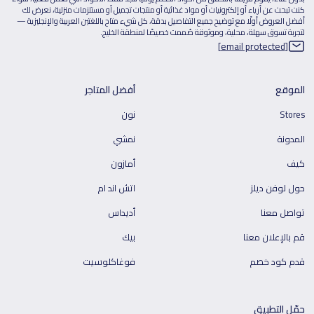
كنت تبحث عن أزياء أو إلكترونيات أو مواد غذائية أو منتجات تجميل أو مستلزمات منزلية، نعرض لك
أفضل العروض أولًا مع توضيح جميع التفاصيل بدقة، كل شيء متاح باللغتين العربية والإنجليزية —
لتجربة تسوق سهلة، محلية، وموثوقة صُممت خصيصًا لمنطقة الخليج.
[email protected]
الموقع
أفضل المتاجر
Stores
نون
المدونة
نمشي
كيف
أمازون
حول لوفن ديلز
اتش اند ام
تواصل معنا
أديداس
قم بالإعلان معنا
بيك
قدم كود خصم
فوغاكلوسيت
حمّل التطبيق