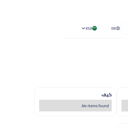
KSA
EN
كيف
No items found.