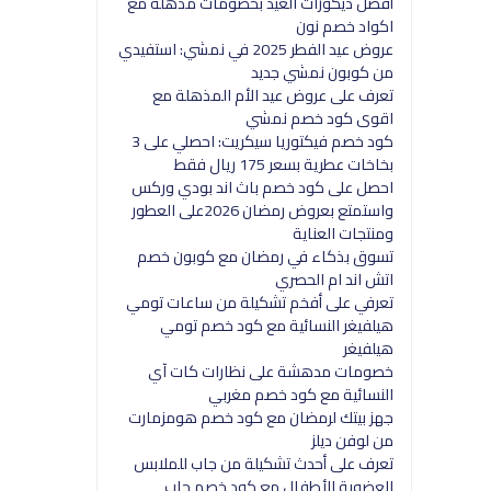
أفضل ديكورات العيد بخصومات مذهلة مع
اكواد خصم نون
عروض عيد الفطر 2025 في نمشي: استفيدي
من كوبون نمشي جديد
تعرف على عروض عيد الأم المذهلة مع
اقوى كود خصم نمشي
كود خصم فيكتوريا سيكريت: احصلي على 3
بخاخات عطرية بسعر 175 ريال فقط
احصل على كود خصم باث اند بودي وركس
واستمتع بعروض رمضان 2026على العطور
ومنتجات العناية
تسوق بذكاء في رمضان مع كوبون خصم
اتش اند ام الحصري
تعرفي على أفخم تشكيلة من ساعات تومي
هيلفيغر النسائية مع كود خصم تومي
هيلفيغر
خصومات مدهشة على نظارات كات آي
النسائية مع كود خصم مغربي
جهز بيتك لرمضان مع كود خصم هومزمارت
من لوفن ديلز
تعرف على أحدث تشكيلة من جاب للملابس
العضوية للأطفال مع كود خصم جاب