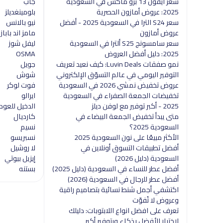
سعر آيفون 13 برو ماكس في السعودية
جاب
2025: عروض أمازون الحصرية
بلومينغديلز
سعر S24 الترا في السعودية 2025 - أفضل
نيو بالانس
عروض أمازون
مامز اند باباز
سعر سامسونج S25 ألترا في السعودية
ليفل شوز
2025: دليل أفضل العروض
OSMA
نمو صفقات Luvin Deals: كيف نعيد تعريف
جويل
التوفير اليومي في عالم التسوّق الإلكتروني
شوش
عروض تخفيض نمشي 2026 في السعودية
فوت لوكر
تخفيضات الجمعة الصفراء في السعودية
ايرالو
2025 - أكبر توفير مع لوفن ديلز
الدخيل للعود
متى يبدأ تخفيض الجمعة البيضاء في
كارديال
السعودية 2025؟
نسيم
الأكثر مبيعًا على نون السعودية 2025
نسبريسو
أفضل تطبيقات التسوق أونلاين في
لا روشيل
السعودية (دليل 2026)
إيزيل بيوتي
أفضل عطر للنساء في السعودية (دليل 2025)
بستنه
أفضل عطر للرجال في السعودية (2026)
اكتشفي أجمل شنط نسائية بتصاميم راقية
وعروض لا تُفوّت
تعرف على افضل انواع اللابتوبات: دليلك
لاختيار الأفضل بذكاء وبتوفير أكبر