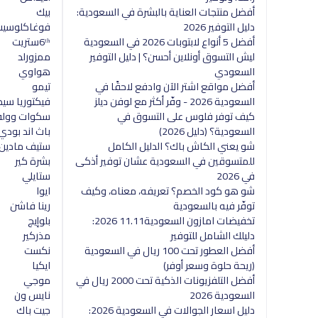
أفضل منتجات العناية بالبشرة في السعودية:
بيك
دليل التوفير 2026
فوغاكلوسي
أفضل 5 أنواع لابتوبات 2026 في السعودية
6ᵗʰستريت
ليش التسوق أونلاين أحسن؟ | دليل التوفير
ممزورلد
السعودي
هواوي
أفضل مواقع اشتر الآن وادفع لاحقًا في
تيمو
السعودية 2026 - وفّر أكثر مع لوفن ديلز
فيكتوريا سي
كيف توفر فلوس على التسوق في
سكوات وول
السعودية؟ (دليل 2026)
باث اند بود
شو يعني الكاش باك؟ الدليل الكامل
ستيف مادين
للمتسوقين في السعودية عشان توفير أذكى
بشرة كير
في 2026
ستايلي
شو هو كود الخصم؟ تعريفه، معناه، وكيف
ايوا
توفّر فيه بالسعودية
رينا فاشن
تخفيضات امازون السعودية11.11 2026:
بلوإيج
دليلك الشامل للتوفير
مذركير
أفضل العطور تحت 100 ريال في السعودية
نكست
(ريحة حلوة وسعر أوفر)
ايكيا
أفضل التلفزيونات الذكية تحت 2000 ريال في
موجي
السعودية 2026
نايس ون
دليل اسعار الجوالات في السعودية 2026:
جيت باك