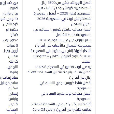
أفضل الهواتف بأقل من 1500 ريال
دي كيه إن و
شنط صغيرة كروس بودي للنساء في
أفنزور
السعودية (دليل 2026 – أفضل العروض)
مترو برازيل
شنط كوتش توت في السعودية 2026 |
ذا بودي شو
الدليل الشامل
كرم النخيل
أفضل حقائب مايكل كورس النسائية في
دكتور ام
السعودية: دليلك الشامل
كيكو
سعر لابتوب ديل في السعودية 2026:
عطور ريف
مجموعة الأعمال والألعاب على أمازون
9 تمرات
أسعار أجهزة إتش بي لابتوب في السعودية
أوول بيردز
2026: كتالوج أمازون الكامل + خصومات
مغربي
الطلاب
كيزيك
ريدمي نوت 14 برو في السعودية 2026:
النهدي
أفضل هاتف بقيمة مقابل السعر تحت 1500
وفرها
ريال من أمازون
سام إيدلمان
أفضل شنط كروس بودي للنساء في
سلام موبايل
السعودية
سكايو
أفضل حقائب توت كبيرة للنساء في
إستاي
السعودية
وايتس
أوبو فايند إكس 9 برو في السعودية 2025:
كادي
هاتف كاميرا من أمازون + دليل ColorOS
العجائب