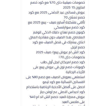
خصومات صيفية حتى 70% مع كود خصم
امازون 15 2025
عروض فساتين عيد الاضحى 2025 مع كود
خصم نمشي 70
تألقي بتشكيلة أساور صيف - ربيع 2025 مع
كود خصم سوارفسكي
كوبون خصم نعناع: دليلك الذكي لتوفير
المقاضي هذا الصيف دون مغادرة المنزل
اعتني ببشرتك في فصل الصيف مع كود
خصم ايزيل
كود اتش ام عروض ربيع/ صيف 2025
بخصومات حتى 70٪
كود خصم امريكان ايجل أول طلب
كوبونات خصم نون في عروض ربيع على
الأزياء الرجالية
استمتعي بعروض الصيف مع خصم 80% على
الفساتين النسائية مع كود تيمو
احصل على أفضل الأحذية الرياضية باستخدام
كود اديداس الاصلي عبر لوفن ديلز
عروض مميزة للعيد: خصم اتش اند ام 40%
على ملابس العيد