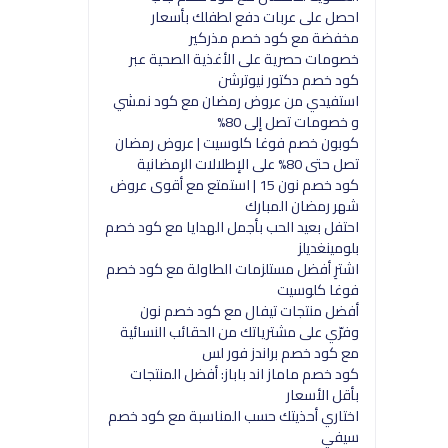
احصل على عربات دفع لطفلك بأسعار
مخفضة مع كود خصم مذركير
خصومات حصرية على الأغذية الصحية عبر
كود خصم دكتور نيوترشن
استفيدي من عروض رمضان مع كود نمشي
و خصومات تصل إلى 80%
كوبون خصم فوغا كلوسيت | عروض رمضان
تصل حتى 80% على الإطلالات الرمضانية
كود خصم نون 15 | استمتع مع أقوى عروض
شهر رمضان المبارك
احتفل بعيد الحب بأجمل الهدايا مع كود خصم
بلومينغديلز
اشترِ أفضل مستلزمات الطاولة مع كود خصم
فوغا كلوسيت
أفضل منتجات تيفال مع كود خصم نون
وفرّي على مشترياتك من الحقائب النسائية
مع كود خصم براندز فور لس
كود خصم ماماز اند باباز: أفضل المنتجات
بأقل الأسعار
اختاري أحذيتك حسب المناسبة مع كود خصم
سيفي