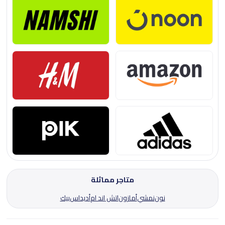
متاجر مماثلة
نون
نمشي
أمازون
اتش اند ام
أديداس
بيك