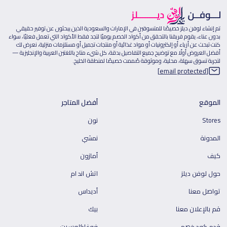
تم إنشاء لوفن ديلز خصيصًا للمتسوقين في الإمارات والسعودية الذين يبحثون عن توفير حقيقي
بدون عناء، يقوم فريقنا بالتحقق من أكواد الخصم يوميًا لتجد فقط الأكواد التي تعمل فعليًا، سواء
كنت تبحث عن أزياء أو إلكترونيات أو مواد غذائية أو منتجات تجميل أو مستلزمات منزلية، نعرض لك
أفضل العروض أولًا مع توضيح جميع التفاصيل بدقة، كل شيء متاح باللغتين العربية والإنجليزية —
لتجربة تسوق سهلة، محلية، وموثوقة صُممت خصيصًا لمنطقة الخليج.
[email protected]
الموقع
أفضل المتاجر
Stores
نون
المدونة
نمشي
كيف
أمازون
حول لوفن ديلز
اتش اند ام
تواصل معنا
أديداس
قم بالإعلان معنا
بيك
قدم كود خصم
فوغاكلوسيت