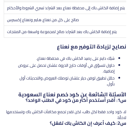
يتم إضافة الكاش باك إلى محفظة نعناع بعد الشراء؛ تسري الشروط والأحكام
صالح على كل من نعناع هايبر ونعناع إكسبرس
يتم إضافة الكاش باك بعد الشراء؛ صالح لمجموعة واسعة من المنتجات
نصايح لزيادة التوفير مع نعناع
شيّك دايم على رصيد الكاش باك في محفظة نعناع.
حاول تتسوّق في أوقات خارج الذروة علشان تحصل على عروض
إضافية.
حمّل تطبيق لوفن ديلز علشان توصلك العروض والتحديثات أول
بأول.
الأسئلة الشائعة عن كود خصم نعناع السعودية
س1: أقدر أستخدم أكثر من كود في الطلب الواحد؟
لا، كود واحد فقط لكل طلب، لكن تقدر تجمع مكافآت الكاش باك وتستخدمها
لاحقًا.
س2: كيف أعرف إن الكاش باك تفعّل؟