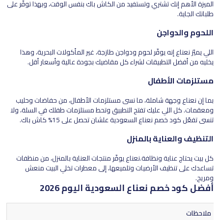
الميزة الأهم إنك تشتري وتستفيد من الكاش باك بنفس الوقت، وبهذا توفّر على
طلباتك الجاية.
اللحوم والدواجن
اللي يميّز نعناع إنه يوفّر لحوم ودواجن طازجة، غير المأكولات البحرية، وهذا
يخليه من أفضل التطبيقات لشراء كل مقاضيك بجودة عالية وأسعار أقل.
مستلزمات الأطفال
بما إن نعناع وجهة شاملة، ما نسى مستلزمات الأطفال، من حفاضات وحليب
ومعقمات. كل اللي عليك تفتح التطبيق وتحط مستلزمات طفلك في السلة، ولا
تنسى تفعّل كود خصم نعناع السعودية علشان تحصل على 15% كاش باك.
التنظيف والعناية بالمنزل
كل بيت يحتاج عناية ونظافة.نعناع يوفّر منتجات العناية بالمنزل، من منظفات
تساعدك على تنظيف الأرضيات وتلميعها، إلى معطرات تخلي البيت منعش
ومريح.
أفضل كود خصم نعناع السعودية اليوم 2026
ملاحظات