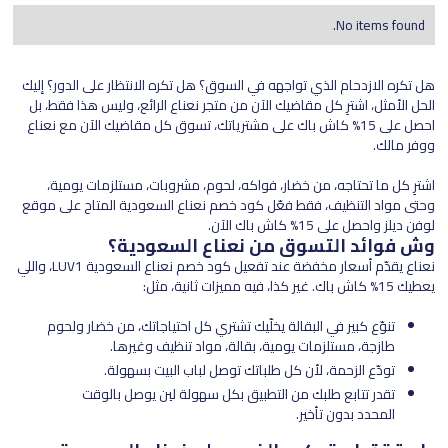
No items found.
هل تكره الازدحام الذي تواجهه في السوق؟ هل تكره الانتظار على الدور؟ إليك
الحل الأمثل، اشترِ كل مقاضيك الآن من متجر نعناع الرائع، وليس هذا فقط، بل
احصل على 15% كاش باك على مشترياتك، تسوق كل مقاضيك الآن مع نعناع
ووفر مالك.
اشترِ كل ما تحتاجه، من خضار، فواكه، لحوم، مشروبات، مستلزمات يومية،
وحتى مواد التنظيف، فقط فعّل كود خصم نعناع السعودية المتاح على موقع
لوفن ديلز واحصل على 15% كاش باك الآن.
وش فوائد التسوق من نعناع السعودية؟
نعناع يقدّم أسعار مخفضة عند تفعيل كود خصم نعناع السعودية LUV1، واللي
يعطيك 15% كاش باك. غير كذا، فيه مميزات ثانية، مثل:
تنوّع كبير في البقالة يخلّيك تشتري كل احتياجاتك، من خضار ولحوم
طازجة، مستلزمات يومية، بقالة، مواد تنظيف وغيرها.
تودّع الزحمة، لأن كل طلباتك توصل لباب البيت بسهولة.
تقدر تتابع طلبك من التطبيق بكل سهولة لين يوصل بالوقت
المحدد بدون تأخير.