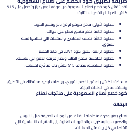
طريقة تطبيق كود الخصم على نعناع السعودية
تقدر تفعّل كود خصم نعناع السعودية من موقع لوفن ديلز وتحصل على 15%
كاش باك باتباع الخطوات التالية:
الخطوة الأولى: تدخل موقع لوفن ديلز وتنسخ الكود.
الخطوة الثانية: تفتح تطبيق نعناع على جوالك.
الخطوة الثالثة: تضيف المقاضي والمنتجات اللي تحتاجها لسلة
التسوق.
الخطوة الرابعة: تلصق كود LUV1 في خانة الخصم.
الخطوة الخامسة: تكمل الطلب وتختار طريقة الدفع اللي تناسبك.
الخطوة السادسة: ينضاف 15% كاش باك مباشرة لحسابك.
ملاحظة: الكاش باك غير الخصم الفوري، وينضاف لرصيد محفظتك في التطبيق
وتستخدمه في الطلبات الجاية.
كود خصم نعناع السعودية على منتجات نعناع
البقالة
نعناع يعتبر وجهة متكاملة للبقالة، من الوجبات الخفيفة مثل الشيبس
والعصيرات والبسكويت والمشروبات الغازية، إلى المنتجات الأساسية اللي
تلقاها في كل بيت مثل المعلبات.