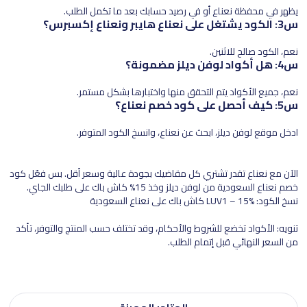
يظهر في محفظة نعناع أو في رصيد حسابك بعد ما تكمل الطلب.
س3: الكود يشتغل على نعناع هايبر ونعناع إكسبرس؟
نعم، الكود صالح للاثنين.
س4: هل أكواد لوفن ديلز مضمونة؟
نعم، جميع الأكواد يتم التحقق منها واختبارها بشكل مستمر.
س5: كيف أحصل على كود خصم نعناع؟
ادخل موقع لوفن ديلز، ابحث عن نعناع، وانسخ الكود المتوفر.
الآن مع نعناع تقدر تشتري كل مقاضيك بجودة عالية وسعر أقل. بس فعّل كود
خصم نعناع السعودية من لوفن ديلز وخذ 15% كاش باك على طلبك الجاي.
نسخ الكود: LUV1 – 15% كاش باك على نعناع السعودية
تنويه: الأكواد تخضع للشروط والأحكام، وقد تختلف حسب المنتج والتوفر، تأكد
من السعر النهائي قبل إتمام الطلب.