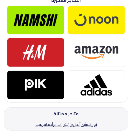
المتاجر المميزة
متاجر مماثلة
نون
نمشي
أمازون
اتش اند ام
أديداس
بيك