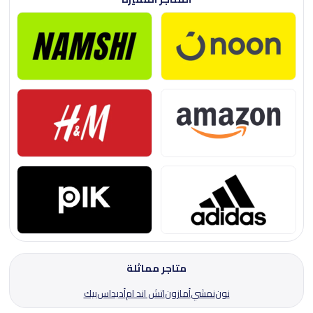
متاجر مماثلة
نون
نمشي
أمازون
اتش اند ام
أديداس
بيك