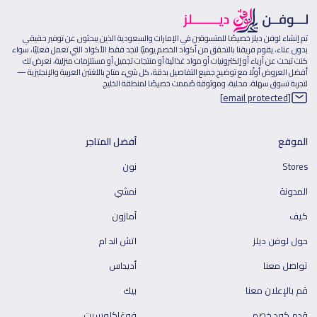
تم إنشاء لوفن ديلز خصيصًا للمتسوقين في الإمارات والسعودية الذين يبحثون عن توفير حقيقي
بدون عناء، يقوم فريقنا بالتحقق من أكواد الخصم يوميًا لتجد فقط الأكواد التي تعمل فعليًا، سواء
كنت تبحث عن أزياء أو إلكترونيات أو مواد غذائية أو منتجات تجميل أو مستلزمات منزلية، نعرض لك
أفضل العروض أولًا مع توضيح جميع التفاصيل بدقة، كل شيء متاح باللغتين العربية والإنجليزية —
لتجربة تسوق سهلة، محلية، وموثوقة صُممت خصيصًا لمنطقة الخليج.
[email protected]
الموقع
أفضل المتاجر
Stores
نون
المدونة
نمشي
كيف
أمازون
حول لوفن ديلز
اتش اند ام
تواصل معنا
أديداس
قم بالإعلان معنا
بيك
قدم كود خصم
فوغاكلوسيت