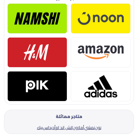
متاجر مماثلة
نون
نمشي
أمازون
اتش اند ام
أديداس
بيك