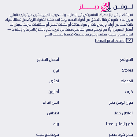
تم إنشاء لوفن ديلز خصيصًا للمتسوقين في الإمارات والسعودية الذين يبحثون عن توفير حقيقي
بدون عناء، يقوم فريقنا بالتحقق من أكواد الخصم يوميًا لتجد فقط الأكواد التي تعمل فعليًا، سواء
كنت تبحث عن أزياء أو إلكترونيات أو مواد غذائية أو منتجات تجميل أو مستلزمات منزلية، نعرض لك
أفضل العروض أولًا مع توضيح جميع التفاصيل بدقة، كل شيء متاح باللغتين العربية والإنجليزية —
لتجربة تسوق سهلة، محلية، وموثوقة صُممت خصيصًا لمنطقة الخليج.
[email protected]
الموقع
أفضل المتاجر
Stores
نون
المدونة
نمشي
كيف
أمازون
حول لوفن ديلز
اتش اند ام
تواصل معنا
أديداس
قم بالإعلان معنا
بيك
قدم كود خصم
فوغاكلوسيت