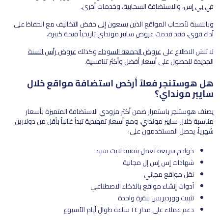
في بي إس، والاستضافة السحابية، وخدمات أخرى.
وبالنسبة لأصحاب المواقع الذين يسعون إلى خفض التكاليف مع الحفاظ على
أداء قوي، فقد قدمت عروض سايبر مونداي تاريخياً قيمة كبيرة.
لا تنسَ الاطلاع على
عروض الجمعة السوداء
وكذلك
عروض رأس السنة
الجديدة للحصول على أسعار أفضل وأكثر تنافسية.
هل هوستنجر فعلاً أرخص استضافة مواقع خلال
سايبر مونداي؟
يصنف هوستنجر باستمرار ضمن أكثر مزودي الاستضافة المتميزة بأسعار
مناسبة خلال سايبر مونداي، ومع أسعار تمهيدية تبدأ غالباً بأقل من دولارين
شهرياً، يحصل المستخدمون على:
خوادم سريعة تعمل بتقنية لايت سبيد
شهادات إس إس إل مجانية
نقل مواقع مجاني
أدوات إنشاء مواقع بالذكاء الاصطناعي
تثبيت ووردبريس بنقرة واحدة
دعم عملاء على مدار ٢٤ ساعة طوال أيام الأسبوع