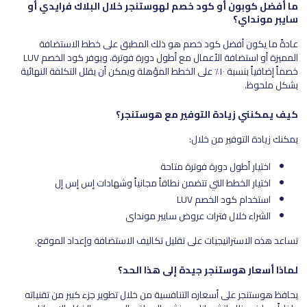
ما أفضل كوبون أو كود خصم لهوستنجر خلال البلاك فرايدي أو
سايبر مونداي؟
عادةً ما يكون أفضل كود خصم هو ذلك المطبق على خطط الاستضافة
المميزة أو استضافة الأعمال مع أطول دورة فوترة، ويوفر كود الخصم LUV
خصماً إضافياً بنسبة ١٠٪ على الخطط المؤهلة ويمكن أن يقلل التكلفة النهائية
بشكل ملحوظ.
كيف يمكنني زيادة التوفير مع هوستنجر؟
يمكنك زيادة التوفير من خلال:
اختيار أطول دورة فوترة متاحة
اختيار الخطط التي تتضمن نطاقاً مجانياً وشهادات إس إس إل
استخدام كود الخصم LUV
الشراء خلال فترات عروض سايبر مونداي
تساعد هذه الاستراتيجيات على تقليل تكاليف الاستضافة وإعداد الموقع.
لماذا أسعار هوستنجر جيدة إلى هذا الحد؟
يحافظ هوستنجر على أسعاره التنافسية من خلال تطوير جزء كبير من تقنياته