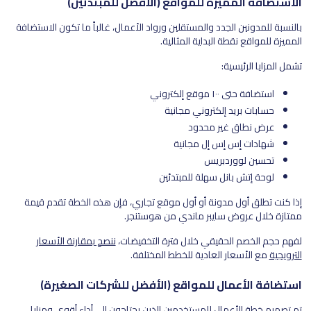
الاستضافة المميزة للمواقع (الأفضل للمبتدئين)
بالنسبة للمدونين الجدد والمستقلين ورواد الأعمال، غالباً ما تكون الاستضافة
المميزة للمواقع نقطة البداية المثالية.
تشمل المزايا الرئيسية:
استضافة حتى ١٠٠ موقع إلكتروني
حسابات بريد إلكتروني مجانية
عرض نطاق غير محدود
شهادات إس إس إل مجانية
تحسين لووردبريس
لوحة إتش بانل سهلة للمبتدئين
إذا كنت تطلق أول مدونة أو أول موقع تجاري، فإن هذه الخطة تقدم قيمة
ممتازة خلال عروض سايبر ماندي من هوستنجر.
لفهم حجم الخصم الحقيقي خلال فترة التخفيضات،
ننصح بمقارنة الأسعار
الترويجية
مع الأسعار العادية للخطط المختلفة.
استضافة الأعمال للمواقع (الأفضل للشركات الصغيرة)
تم تصميم خطة الأعمال للمستخدمين الذين يحتاجون إلى أداء أقوى ومزايا