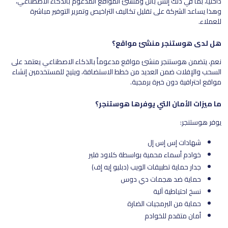
داخلياً، بما في ذلك إتش بانل ومنشئ المواقع المدعوم بالذكاء الاصطناعي،
وهذا يساعد الشركة على تقليل تكاليف التراخيص وتمرير التوفير مباشرة
للعملاء.
هل لدى هوستنجر منشئ مواقع؟
نعم، يتضمن هوستنجر منشئ مواقع مدعوماً بالذكاء الاصطناعي يعتمد على
السحب والإفلات ضمن العديد من خطط الاستضافة، ويتيح للمستخدمين إنشاء
مواقع احترافية دون خبرة برمجية.
ما ميزات الأمان التي يوفرها هوستنجر؟
يوفر هوستنجر:
شهادات إس إس إل
خوادم أسماء محمية بواسطة كلاود فلير
جدار حماية تطبيقات الويب (دبليو إيه إف)
حماية ضد هجمات دي دوس
نسخ احتياطية آلية
حماية من البرمجيات الضارة
أمان متقدم للخوادم