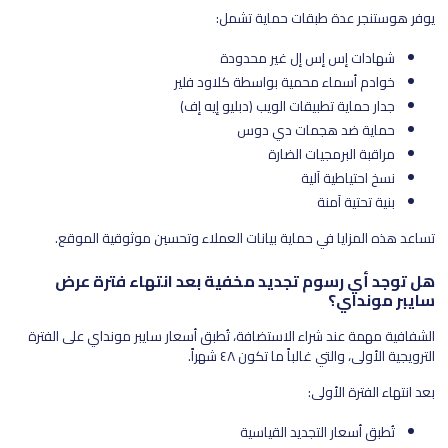
يوفر هوستنجر عدة طبقات حماية تشمل:
شهادات إس إس إل غير محدودة
خوادم أسماء محمية بواسطة كلاود فلير
جدار حماية تطبيقات الويب (دبليو إيه إف)
حماية ضد هجمات دي دوس
مراقبة البرمجيات الضارة
نسخ احتياطية آلية
بنية تحتية آمنة
تساعد هذه المزايا في حماية بيانات العملاء وتحسين موثوقية الموقع.
هل توجد أي رسوم تجديد مخفية بعد انتهاء فترة عرض
سايبر مونداي؟
الشفافية مهمة عند شراء الاستضافة، تُطبق أسعار سايبر مونداي على الفترة
الترويجية الأولى، والتي غالباً ما تكون ٤٨ شهراً.
بعد انتهاء الفترة الأولى:
تُطبق أسعار التجديد القياسية