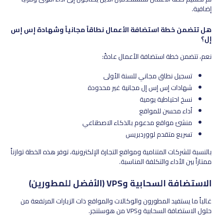
إضافية.
هل تتضمن خطة استضافة الأعمال نطاقاً مجانياً وشهادة إس إس
إل؟
نعم، تتضمن خطة استضافة الأعمال عادةً:
تسجيل نطاق مجاني للسنة الأولى
شهادات إس إس إل مجانية غير محدودة
نسخ احتياطية يومية
أداء محسن للمواقع
منشئ مواقع مدعوم بالذكاء الاصطناعي
تسريع متقدم لووردبريس
بالنسبة للشركات المتنامية ومواقع التجارة الإلكترونية، توفر هذه الخطة توازناً
ممتازاً بين الأداء والتكلفة المناسبة.
الاستضافة السحابية وVPS (الأفضل للمطورين)
غالباً ما يستفيد المطورون والوكالات والمواقع ذات الزيارات المرتفعة من
حلول الاستضافة السحابية وVPS من هوستنجر.