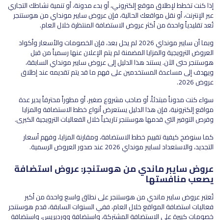
إذا كنت تخطط لإطلاق موقع إلكتروني، أو بدء مدونة، أو تنمية نشاطك التجاري
عبر الإنترنت، أو نقل مواقعك الحالية، فإن عروض سايبر مونداي من هوستنجر
تُعد تقليدياً واحدة من أكثر عروض الاستضافة المنتظرة خلال العام.
وبما أن سايبر مونداي 2026 لم يحل بعد، فإن الخصومات والأسعار وأكواد
العروض الترويجية والمزايا المضمنة لم يتم الإعلان عنها رسمياً من قبل
هوستنجر حتى الآن. يستند هذا الدليل إلى عروض سايبر مونداي السابقة،
ويهدف إلى مساعدة المستخدمين على فهم ما قد يتم تقديمه عند إطلاق
عروض 2026.
سواء كنت مدوناً مبتدئاً، أو صاحب مشروع صغير، أو مطوراً محترفاً يدير عدة
مواقع إلكترونية، فإن هذا الدليل يستعرض أنواع خطط الاستضافة والمزايا
وفرص التوفير التي قدمها هوستنجر تاريخياً خلال الفعاليات الترويجية الكبرى.
كما سنوضح كيفية تقييم خطط الاستضافة، ومقارنة المزايا، وفهم أسعار
التجديد، والاستعداد لسايبر مونداي 2026 عند صدور العروض الرسمية.
عروض سايبر ماندي من هوستنجر: عروض استضافة
يصعب منافستها
تُعتبر عروض سايبر ماندي من هوستنجر على نطاق واسع واحدة من أكبر
فعاليات استضافة المواقع خلال العام، ففي السنوات السابقة، قدم هوستنجر
خصومات كبيرة على الاستضافة المشتركة، واستضافة ووردبريس، واستضافة