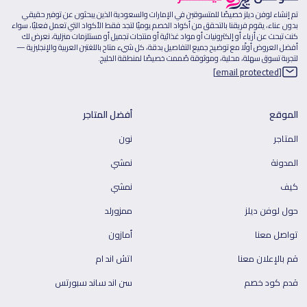
تم إنشاء لوفن ديلز خصيصًا للمتسوقين في الإمارات والسعودية الذين يبحثون عن توفير حقيقي
بدون عناء، يقوم فريقنا بالتحقق من أكواد الخصم يوميًا لتجد فقط الأكواد التي تعمل فعليًا، سواء
كنت تبحث عن أزياء أو إلكترونيات أو مواد غذائية أو منتجات تجميل أو مستلزمات منزلية، نعرض لك
أفضل العروض أولًا مع توضيح جميع التفاصيل بدقة، كل شيء متاح باللغتين العربية والإنجليزية —
لتجربة تسوق سهلة، محلية، وموثوقة صُممت خصيصًا لمنطقة الخليج.
[email protected]
الموقع
أفضل المتاجر
المتاجر
نون
المدونة
نمشي
كيف
نمشي
حول لوفن ديلز
ممزورلد
تواصل معنا
أمازون
قم بالإعلان معنا
اتش اند ام
قدم كود خصم
سن اند ساند سبورتس