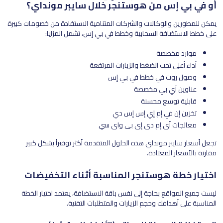
أو في بي إس من هوستنجر خلال سايبر مونداي؟
يمكن للمطورين والوكالات والشركات المتنامية الاستفادة من خصومات كبيرة
على خطط الاستضافة السحابية وخطط في بي إس، تشمل المزايا:
موارد مخصصة
أداء أعلى تحت الضغط والزيارات المرتفعة
وصول روت في خطط في بي إس
عناوين آي بي مخصصة
قابلية توسع محسنة
تخزين إن في إم إي إس إس دي
معالجات أي إم دي إي بي واي سي
تجعل أسعار سايبر مونداي هذه الحلول المتقدمة أكثر توفيراً بشكل كبير
مقارنة بالأسعار المعتادة.
اختيار خطة هوستنجر المناسبة أثناء التخفيضات
ليست جميع المواقع بحاجة إلى نفس باقة الاستضافة، يعتمد اختيار الخطة
المناسبة على أهدافك وحجم الزيارات والمتطلبات التقنية.