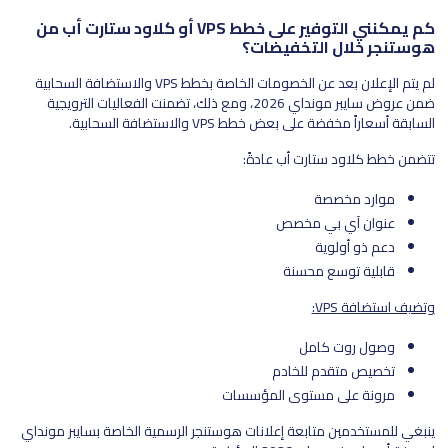
كم يمكنني التوفير على خطط VPS أو كلاود ستارت أب من
هوستنجر خلال التخفيضات؟
لم يتم الإعلان بعد عن الخصومات الخاصة بخطط VPS والاستضافة السحابية
ضمن عروض سايبر مونداي 2026، ومع ذلك، تضمنت الفعاليات الترويجية
السابقة أسعاراً مخفضة على بعض خطط VPS والاستضافة السحابية.
تتضمن خطط كلاود ستارت أب عادةً:
موارد مخصصة
عنوان آي بي مخصص
دعم ذو أولوية
قابلية توسع محسنة
وتضيف استضافة VPS:
وصول روت كامل
تخصيص متقدم للخادم
مرونة على مستوى المؤسسات
ينبغي للمستخدمين متابعة إعلانات هوستنجر الرسمية الخاصة بسايبر مونداي