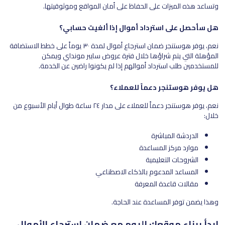
وتساعد هذه الميزات على الحفاظ على أمان المواقع وموثوقيتها.
هل سأحصل على استرداد أموال إذا ألغيت حسابي؟
نعم، يوفر هوستنجر ضمان استرجاع أموال لمدة ٣٠ يوماً على خطط الاستضافة
المؤهلة التي يتم شراؤها خلال فترة عروض سايبر مونداي ويمكن
للمستخدمين طلب استرداد أموالهم إذا لم يكونوا راضين عن الخدمة.
هل يوفر هوستنجر دعماً للعملاء؟
نعم، يوفر هوستنجر دعماً للعملاء على مدار ٢٤ ساعة طوال أيام الأسبوع من
خلال:
الدردشة المباشرة
موارد مركز المساعدة
الشروحات التعليمية
المساعد المدعوم بالذكاء الاصطناعي
مقالات قاعدة المعرفة
وهذا يضمن توفر المساعدة عند الحاجة.
ابدأ ببناء موقعك اليوم مع ضمان استرجاع الأموال