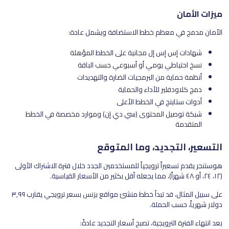
ميزات الأمان
الأمان مدمج في معظم خطط الاستضافة ويشمل عادة:
شهادات إس إس إل مجانية على الخطط المؤهلة
نسخ احتياطي يومي أو أسبوعي حسب الباقة
أنظمة حماية من البرمجيات الضارة والتهديدات
دمج كلاودفلير للأداء والحماية
أدوات ستاينج في الخطط الأعلى
شبكة توصيل المحتوى (سي دي إن) وموارد مخصصة في الخطط
المتقدمة
التسعير، التجديد، وما المتوقع
هوستنجر يقدم تسعيراً ترويجياً للمستخدمين الجدد خلال فترة الاشتراك الأولى
(١٢، ٢٤، أو ٤٨ شهراً)، مما يجعله أقل بكثير من الأسعار القياسية.
على سبيل المثال، قد تبدأ خطط منشئ مواقع بزنس بسعر ترويجي يقارب ٣٫٩٩
دولار شهرياً، حسب الحملة.
بعد انتهاء الفترة الترويجية، تصبح أسعار التجديد عادةً: