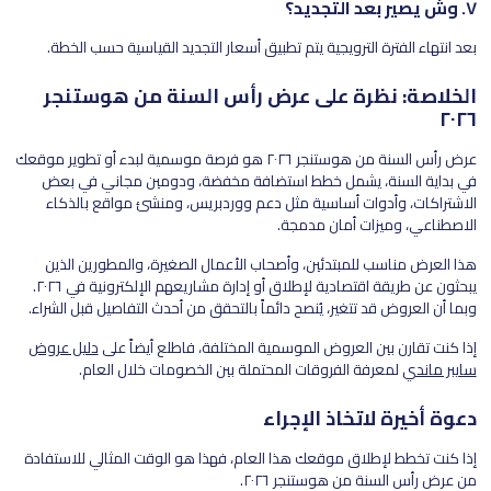
٧. وش يصير بعد التجديد؟
بعد انتهاء الفترة الترويجية يتم تطبيق أسعار التجديد القياسية حسب الخطة.
الخلاصة: نظرة على عرض رأس السنة من هوستنجر
٢٠٢٦
عرض رأس السنة من هوستنجر ٢٠٢٦ هو فرصة موسمية لبدء أو تطوير موقعك
في بداية السنة، يشمل خطط استضافة مخفضة، ودومين مجاني في بعض
الاشتراكات، وأدوات أساسية مثل دعم ووردبريس، ومنشئ مواقع بالذكاء
الاصطناعي، وميزات أمان مدمجة.
هذا العرض مناسب للمبتدئين، وأصحاب الأعمال الصغيرة، والمطورين الذين
يبحثون عن طريقة اقتصادية لإطلاق أو إدارة مشاريعهم الإلكترونية في ٢٠٢٦.
وبما أن العروض قد تتغير، يُنصح دائماً بالتحقق من أحدث التفاصيل قبل الشراء.
إذا كنت تقارن بين العروض الموسمية المختلفة، فاطلع أيضاً على
دليل عروض
سايبر ماندي
لمعرفة الفروقات المحتملة بين الخصومات خلال العام.
دعوة أخيرة لاتخاذ الإجراء
إذا كنت تخطط لإطلاق موقعك هذا العام، فهذا هو الوقت المثالي للاستفادة
من عرض رأس السنة من هوستنجر ٢٠٢٦.