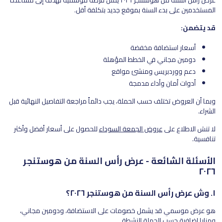
المستخدمين على بدء السنة بموقع جديد بتكلفة أقل.
قد يتضمن:
أسعار استضافة مخفضة
دومين مجاني في الخطط المؤهلة
دعم ووردبريس ومنشئ مواقع
أدوات أمان وأداء مدمجة
وبما أن العروض تختلف حسب الحملة، يجب دائماً مراجعة التفاصيل النهائية قبل
الشراء.
لا تنسَ الاطلاع على
عروض الجمعة السوداء
للحصول على أسعار أفضل وأكثر
تنافسية.
الأسئلة الشائعة - عرض رأس السنة من هوستنجر
٢٠٢٦
١. وش عرض رأس السنة من هوستنجر ٢٠٢٦؟
هو عرض موسمي قد يشمل خصومات على الاستضافة، ودومين مجاني،
ومزايا إضافية حسب الحملة النشطة.