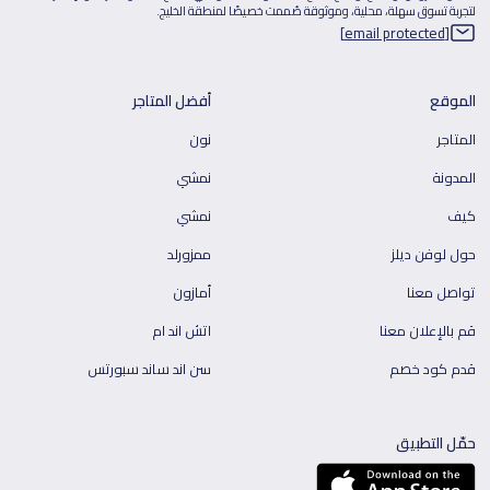
لتجربة تسوق سهلة، محلية، وموثوقة صُممت خصيصًا لمنطقة الخليج.
[email protected]
الموقع
أفضل المتاجر
المتاجر
نون
المدونة
نمشي
كيف
نمشي
حول لوفن ديلز
ممزورلد
تواصل معنا
أمازون
قم بالإعلان معنا
اتش اند ام
قدم كود خصم
سن اند ساند سبورتس
حمّل التطبيق