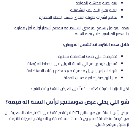
بنية تحتية محسّنة للخوادم
أتمتة تقلل التكاليف التشغيلية
نماذج اشتراك طويلة المدى حسب الخطة المختارة
هذه العوامل تسمح لمزودي الاستضافة بتقديم أسعار أولية أقل مقارنة
بالتسعير القياسي خلال بقية السنة.
خلال هذه الفترة، قد تشمل العروض:
تخفيضات على خطط استضافة مختارة
تسجيل دومين مجاني للسنة الأولى على الخطط المؤهلة
شهادات إس إس إل مدمجة مع معظم باقات الاستضافة
مزايا ترويجية إضافية حسب الحملة
لكن المزايا الدقيقة تعتمد دائماً على العرض النشط وقت الشراء.
شو اللي يخلي عرض هوستنجر لرأس السنة اله قيمة؟
عرض رأس السنة من هوستنجر ٢٠٢٦ لا يقتصر فقط على التخفيضات السعرية، بل
هو فرصة متكاملة تجمع بين خدمات الاستضافة و الأدوات والميزات اللازمة
لإطلاق موقع كامل.