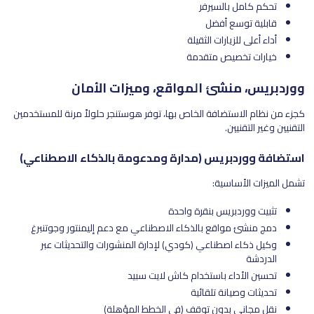
تحكم كامل بالسيرفر
قابلية توسع أفضل
أداء أعلى للزيارات الثقيلة
خيارات تخصيص متقدمة
ووردبريس، منشئ المواقع، وميزات الأمان
كجزء من نظام الاستضافة الخاص بها، توفر هوستنجر حلولاً مرنة للمستخدمين
التقنيين وغير التقنيين.
استضافة ووردبريس (مدارة ومدعومة بالذكاء الاصطناعي)
تشمل الميزات الأساسية:
تثبيت ووردبريس بنقرة واحدة
دمج منشئ مواقع بالذكاء الاصطناعي مع دعم إليمنتور وجوتنبرغ
وكيل ذكاء اصطناعي (كودي) لإدارة المنشورات والتحديثات عبر
الدردشة
تحسين الأداء باستخدام كاش لايت سبيد
تحديثات وصيانة تلقائية
نقل مجاني بدون توقف (في الخطط المؤهلة)