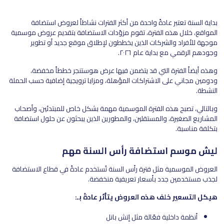
بداية السنة تعتبر عادةً واحدة من أكثر الفترات نشاطاً لعروض استضافة
المواقع، خلال هذه الفترة، تقوم مزوّدات الاستضافة بتقديم عروض موسمية
موجهة للأفراد والشركات الذين يخططون لإطلاق موقع جديد أو تطوير
وجودهم الرقمي مع بداية عام ٢٠٢٦.
وهذه أيضاً الفترة التي قد يتضمن فيها عرض هوستنجر خططاً مخفضة،
ودومين مجاني على الاشتراكات المؤهلة، ومزايا ترويجية إضافية حسب الحملة
النشطة.
وبالتالي، تصبح هذه الفترة الموسمية مهمة بشكل خاص للمبتدئين، وأصحاب
المشاريع الصغيرة، والمستقلين، والمطورين الذين يبحثون عن حلول استضافة
بتكلفة مناسبة.
ليش موسم استضافة رأس السنة مهم
العروض الموسمية مثل فترة رأس السنة تُستخدم عادةً في قطاع الاستضافة
لجذب مستخدمين جدد بأسعار تعريفية منخفضة.
هيكل التسعير خلف هذه العروض يتأثر عادةً بـ:
أنظمة داخلية فعّالة مثل إتش بانل