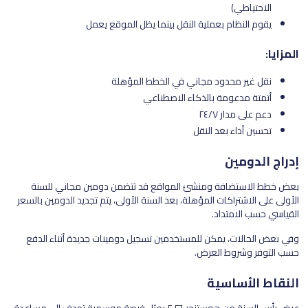
الاحتياطي)
يقوم النظام بعملية النقل بينما يظل الموقع يعمل
المزايا:
نقل غير محدود مجاني في الخطط المؤهلة
أتمتة مدعومة بالذكاء الاصطناعي
دعم على مدار ٢٤/٧
تحسين أداء بعد النقل
إدراج الدومين
بعض خطط الاستضافة ومنشئ المواقع قد تتضمن دومين مجاني للسنة
الأولى على الاشتراكات المؤهلة، بعد السنة الأولى، يتم تجديد الدومين بالسعر
القياسي حسب الامتداد.
وفي بعض الحالات، يمكن للمستخدمين تسجيل دومينات جديدة أثناء الدفع
حسب التوفر وشروط العرض.
النقاط الأساسية
عرض رأس السنة من هوستنجر ٢٠٢٦ يمثل فرصة موسمية تهدف إلى مساعدة