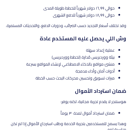
حوالي ١٦٫٩٩ دولار شهرياً للخطط طويلة المدى
حوالي ١٨٫٩٩ دولار شهرياً للدفع الشهري
وقد تختلف أسعار التجديد حسب الضرائب، ودورات الدفع، والتحديثات المستمرة.
وش اللي يحصل عليه المستخدم عادة
عملية إعداد سهلة
بيئة ووردبريس مُدارة (لخطط ووردبريس)
منشئ مواقع بالذكاء الاصطناعي لإنشاء المواقع بسرعة
أدوات أمان وأداء مدمجة
ميزات تسويق وتحسين محركات البحث حسب الخطة
ضمان استرداد الأموال
هوستنجر لا يقدم تجربة مجانية، لكنه يوفر:
ضمان استرداد أموال لمدة ٣٠ يوماً
وهذا يسمح للمستخدمين بتجربة الخدمة وطلب استرجاع الأموال إذا لم تكن
مناسبة لهم.