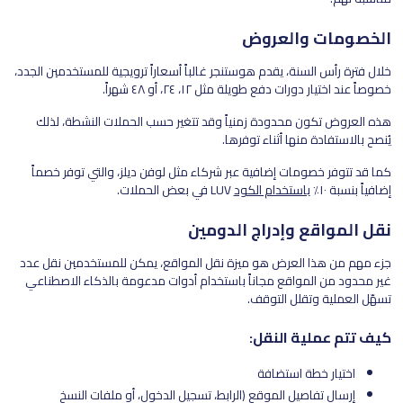
الخصومات والعروض
خلال فترة رأس السنة، يقدم هوستنجر غالباً أسعاراً ترويجية للمستخدمين الجدد،
خصوصاً عند اختيار دورات دفع طويلة مثل ١٢، ٢٤، أو ٤٨ شهراً.
هذه العروض تكون محدودة زمنياً وقد تتغير حسب الحملات النشطة، لذلك
يُنصح بالاستفادة منها أثناء توفرها.
كما قد تتوفر خصومات إضافية عبر شركاء مثل لوفن ديلز، والتي توفر خصماً
إضافياً بنسبة ١٠٪
باستخدام الكود
LUV في بعض الحملات.
نقل المواقع وإدراج الدومين
جزء مهم من هذا العرض هو ميزة نقل المواقع، يمكن للمستخدمين نقل عدد
غير محدود من المواقع مجاناً باستخدام أدوات مدعومة بالذكاء الاصطناعي
تسهّل العملية وتقلل التوقف.
كيف تتم عملية النقل:
اختيار خطة استضافة
إرسال تفاصيل الموقع (الرابط، تسجيل الدخول، أو ملفات النسخ