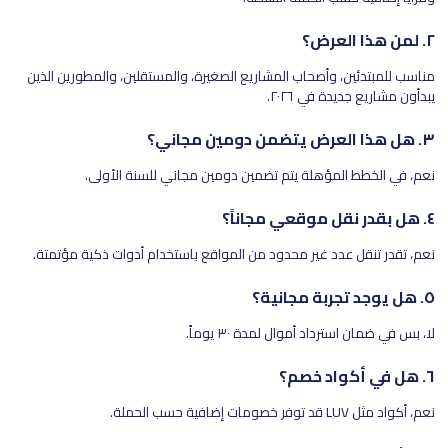
٢. لمن هذا العرض؟
مناسب للمبتدئين، وأصحاب المشاريع الصغيرة، والمستقلين، والمطورين الذين
يبدأون مشاريع جديدة في ٢٠٢٦.
٣. هل هذا العرض يتضمن دومين مجاني؟
نعم، في الخطط المؤهلة يتم تضمين دومين مجاني للسنة الأولى.
٤. هل بقدر نقل موقعي مجاناً؟
نعم، تقدر تنقل عدد غير محدود من المواقع باستخدام أدوات ذكية مؤتمتة.
٥. هل يوجد تجربة مجانية؟
لا، بس في ضمان استرداد أموال لمدة ٣٠ يوماً.
٦. هل في أكواد خصم؟
نعم، أكواد مثل LUV قد توفر خصومات إضافية حسب الحملة.