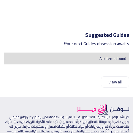
Suggested Guides
Your next Guides obsession awaits!
No items found.
View all
تم إنشاء لوفن ديلز خصيصًا للمتسوقين في الإمارات والسعودية الذين يبحثون عن توفير حقيقي
بدون عناء، يقوم فريقنا بالتحقق من أكواد الخصم يوميًا لتجد فقط الأكواد التي تعمل فعليًا، سواء
كنت تبحث عن أزياء أو إلكترونيات أو مواد غذائية أو منتجات تجميل أو مستلزمات منزلية، نعرض لك
أفضل العروض أولًا مع توضيح جميع التفاصيل بدقة، كل شيء متاح باللغتين العربية والإنجليزية —