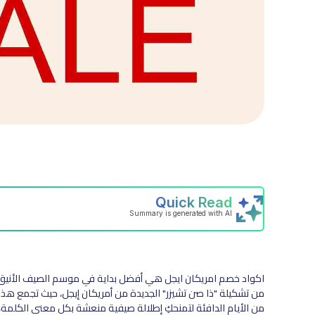
اكواد خصم امريكان ايجل هي أفضل بداية في موسم الصيف الأنيق خا
من تشكيلة "ذا صن تشيزر" الجديدة من أمريكان إيجل، حيث تجمع هذ
من الأيام الدافئة لتمنحكِ إطلالة صيفية منعشة بكل معنى الكلمة،