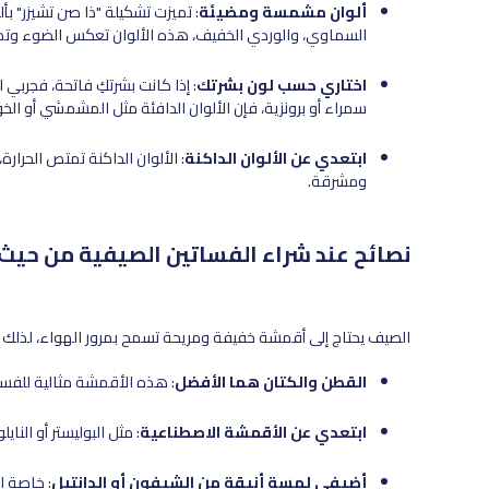
ألوان مشمسة ومضيئة
: تميزت تشكيلة "ذا صن تشيزر" بأل
السماوي، والوردي الخفيف، هذه الألوان تعكس الضوء وتمن
اختاري حسب لون بشرتك
: إذا كانت بشرتكِ فاتحة، فجربي ا
سمراء أو برونزية، فإن الألوان الدافئة مثل المشمشي أو الخ
ابتعدي عن الألوان الداكنة
: الألوان الداكنة تمتص الحرارة
ومشرقة.
نصائح عند شراء الفساتين الصيفية من حيث
الصيف يحتاج إلى أقمشة خفيفة ومريحة تسمح بمرور الهواء، لذلك ننص
القطن والكتان هما الأفضل
: هذه الأقمشة مثالية للفسا
ابتعدي عن الأقمشة الاصطناعية
: مثل البوليستر أو النا
أضيفي لمسة أنيقة من الشيفون أو الدانتيل
: خاصة إ