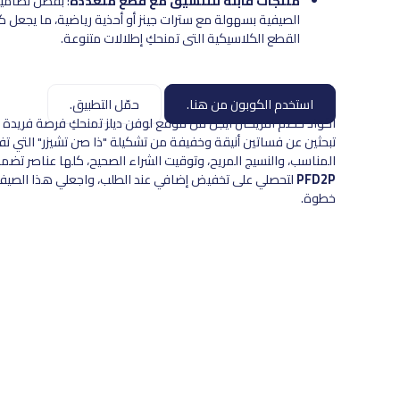
منتجات قابلة للتنسيق مع قطع متعددة
: بفضل تصاميم
الصيفية بسهولة مع سترات جينز أو أحذية رياضية، ما يجعل كل
القطع الكلاسيكية التي تمنحكِ إطلالات متنوعة.
استخدم الكوبون من هنا.
حمّل التطبيق.
تبحثين عن فساتين أنيقة وخفيفة من تشكيلة "ذا صن تشيزر" التي تفي
المناسب، والنسيج المريح، وتوقيت الشراء الصحيح، كلها عناصر تض
PFD2P
لتحصلي على تخفيض إضافي عند الطلب، واجعلي هذا الصيف أكث
خطوة.