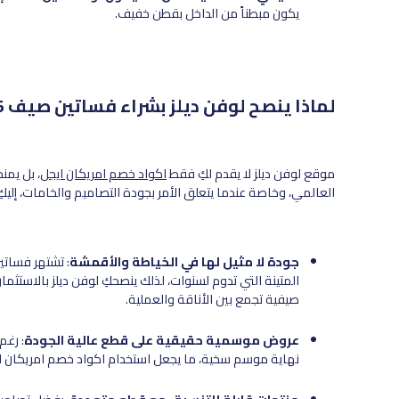
يكون مبطناً من الداخل بقطن خفيف.
لماذا ينصح لوفن ديلز بشراء فساتين صيف 2025 من أمريكان إيجل؟
موقع لوفن ديلز لا يقدم لكِ فقط
اكواد خصم امريكان ايجل
، بل يمن
العالمي، وخاصة عندما يتعلق الأمر بجودة التصاميم والخامات، إليكِ م
جودة لا مثيل لها في الخياطة والأقمشة
: تشتهر فساتي
المتينة التي تدوم لسنوات، لذلك ينصحكِ لوفن ديلز بالاستثم
صيفية تجمع بين الأناقة والعملية.
عروض موسمية حقيقية على قطع عالية الجودة
: رغم
نهاية موسم سخية، ما يجعل استخدام اكواد خصم امريكان اي