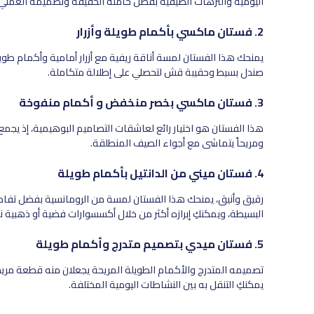
اليومية والنزهات الصيفية بفضل خامته الخفيفة وتصميمه العملي.
2. فستان ماكسي بأكمام طويلة وأزرار
يمنحك هذا الفستان لمسة أناقة ريفية مع أزرار أمامية وأكمام طويل
صندل بسيط وحقيبة قش لتحصلي على إطلالة متكاملة.
3. فستان ماكسي بخصر منخفض و أكمام منفوخة
هذا الفستان هو اختيار رائع لعاشقات التصاميم البوهيمية، إذ يجمع
ومريحاً يتماشى مع أجواء الصيف المنطلقة.
4. فستان ميني من الدانتيل بأكمام طويلة
رقيق وأنيق، يمنحك هذا الفستان لمسة من الرومانسية بفضل تفاصيل
البسيطة، ويمكنكِ إبرازه أكثر من خلال أكسسوارات فضية أو ذهبية ن
5. فستان ميدي بتصميم متدرج وأكمام طويلة
تصميمه المتدرج والأكمام الطويلة المريحة يجعلان منه قطعة مريحة
يمكنكِ التنقل به بين النشاطات اليومية المختلفة.