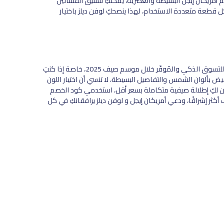
 أمريكان إيجل البسيطة والعصرية، يمكنكِ تنسيق الفساتين
 قطعة متعددة الاستخدام، لهذا ينصحكِ لوفن ديلز باختيار
اكواد خصم امريكان ايجل من موقع لوفن ديلز تمنحكِ فرصة فريدة للتسوق الذكي والمُوفّر خلال موسم صيف 2025، خاصة إذا كنتِ
ض بألوان الشمس والتفاصيل البسيطة، لا تنسي أن اختيار اللون
من لكِ إطلالة صيفية متكاملة بسعر أقل، استخدمي كود الخصم
ر إشراقًا، ودعي أمريكان إيجل و لوفن ديلز يرافقانكِ في كل