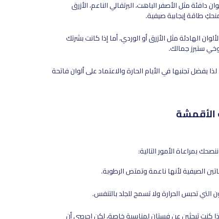
وان دافئة مثل الأصفر الباهت، البرتقالي الناعم، الأزرق
حكِ طاقة إيجابية صيفية.
لألوان الهادئة مثل الأزرق أو الوردي، أما إذا كانت بشرتك
وخي ستبرز جمالك.
، لذا يفضل تجنبها في الأيام الحارة والاعتماد على ألوان فاتحة
 الأقمشة
حك بمراعاة الأمور التالية:
تين الصيفية لأنها ناعمة وتمتص الرطوبة.
يلون التي تحبس الحرارة ولا تسمح للجلد بالتنفس.
ذا كنتِ تبحثين عن فستان لمناسبة خاصة، لكن احرصي أن