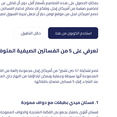
تصاميم صيفية من أمريكان إيجل، ونقدّم لكِ نصائح لاختيار الفساتي
خصم امريكان ايجل من موقع لوفن ديلز أن تجعل تجربة التسوق لصيف 2025 أكثر تميز
استخدم الكوبون من هنا.
حمّل التطبيق.
تعرفي على 5 من الفساتين الصيفية المتوفرة عبر اكواد خصم امريكان ايجل
تضم تشكيلة "ذا صن تشيزر" من أمريكان إيجل مجموعة رائعة من الف
المجموعة أنها بسيطة وعملية ويمكن ارتداؤها من النهار حتي الم
عند الشراء، إليكِ 5 فساتين ننصحكِ باقتنائها:
1. فستان ميدي بطبقات مع حواف مموجة
فستان أنثوي بامتياز، يجمع بين القصّة المتدرجة والحواف المموج